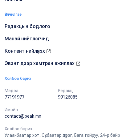
Үйлчилгээ
Редакцын бодлого
Манай нийтлэгчид
Контент нийлүүлэх
Эвэнт дээр хамтран ажиллах
Холбоо барих
Мэдээ
Редакц
77191977
99126085
Имэйл
contact@peak.mn
Холбоо барих
Улаанбаатар хот, Сүхбаатар дүүрэг, Бага тойруу, 24-р байр