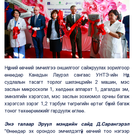
Нүдний өвчний эмчилгээ оншилгоог сайжруулах зорилгоор
өнөөдөр Канадын Лаурэл сангаас УНТЭ-ийн Нүд
судлалын тасагт торлог шилэнцрийн 2 машин, мэс
заслын микроскопи 1, хөлдөөх аппарат 1, дагалдах эм,
эмнэлгийн хэрэгсэл, мэс заслын зохиомол орчны багаж
хэрэгсэл зэрэг 1,2 тэрбум төгрөгийн өртөг бүхий багаж
тоног төхөөрөмжийг гардуулж өглөө.
Энэ талаар Эрүүл мэндийн сайд Д.Сарангэрэл
"Өнөөдөр эх орондоо эмчилдэггүй өвчний тоо нэгээр