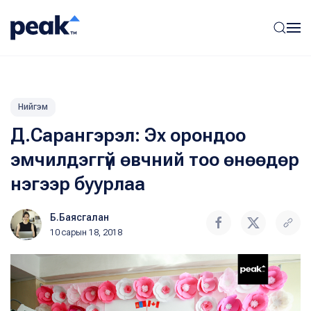
Нийгэм
Д.Сарангэрэл: Эх орондоо
эмчилдэггүй өвчний тоо өнөөдөр
нэгээр буурлаа
Б.Баясгалан
10 сарын 18, 2018