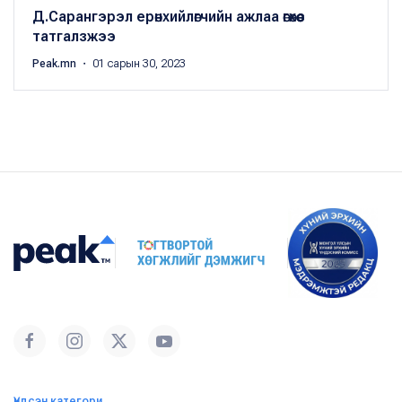
Д.Сарангэрэл ерөнхийлөгчийн ажлаа өгөхөөс
татгалзжээ
Peak.mn
・ 01 сарын 30, 2023
Үндсэн категори