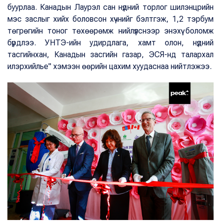
буурлаа. Канадын Лаурэл сан нүдний торлог шилэнцрийн
мэс заслыг хийх боловсон хүчнийг бэлтгэж, 1,2 тэрбум
төгрөгийн тоног төхөөрөмж нийлүүлснээр энэхүү боломж
бүрдлээ. УНТЭ-ийн удирдлага, хамт олон, нүдний
тасгийнхан, Канадын засгийн газар, ЭСЯ-нд талархал
илэрхийлье" хэмээн өөрийн цахим хуудаснаа нийтлэжээ.