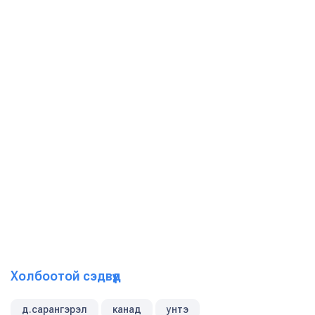
Холбоотой сэдвүүд
д.сарангэрэл
канад
унтэ