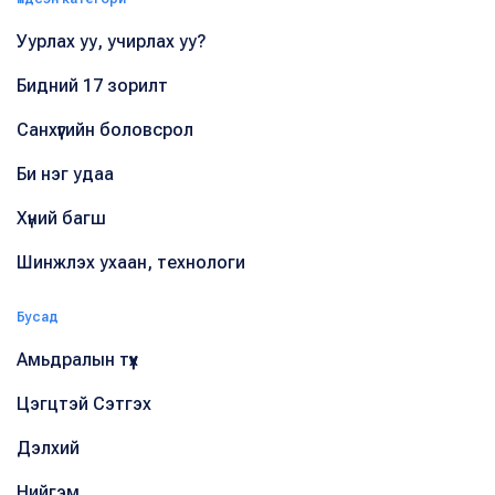
Уурлах уу, учирлах уу?
Бидний 17 зорилт
Санхүүгийн боловсрол
Би нэг удаа
Хүний багш
Шинжлэх ухаан, технологи
Бусад
Амьдралын түүх
Цэгцтэй Сэтгэх
Дэлхий
Нийгэм