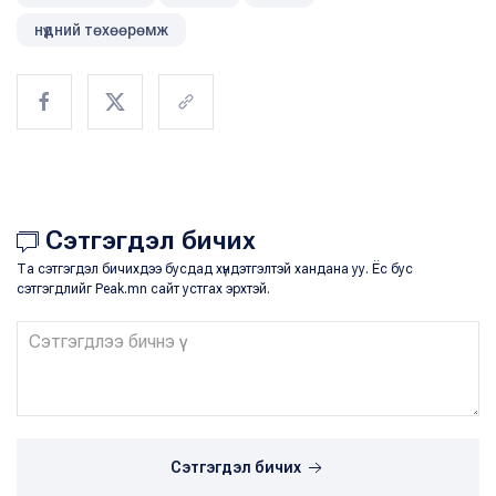
нүдний төхөөрөмж
Сэтгэгдэл бичих
Та сэтгэгдэл бичихдээ бусдад хүндэтгэлтэй хандана уу. Ёс бус
сэтгэгдлийг Peak.mn сайт устгах эрхтэй.
Сэтгэгдэл бичих