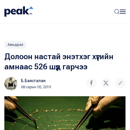
Амьдрал
Долоон настай энэтхэг хүүгийн
амнаас 526 шүд гарчээ
Б.Баясгалан
08 сарын 05, 2019