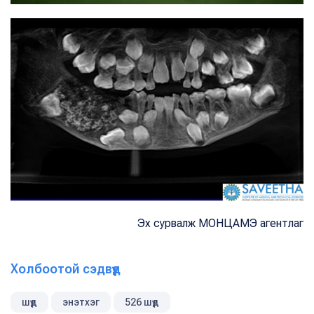
Эх сурвалж МОНЦАМЭ агентлаг
Холбоотой сэдвүүд
шүд
энэтхэг
526 шүд