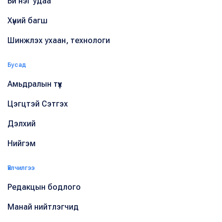
Би нэг удаа
Хүний багш
Шинжлэх ухаан, технологи
Бусад
Амьдралын түүх
Цэгцтэй Сэтгэх
Дэлхий
Нийгэм
Үйлчилгээ
Редакцын бодлого
Манай нийтлэгчид