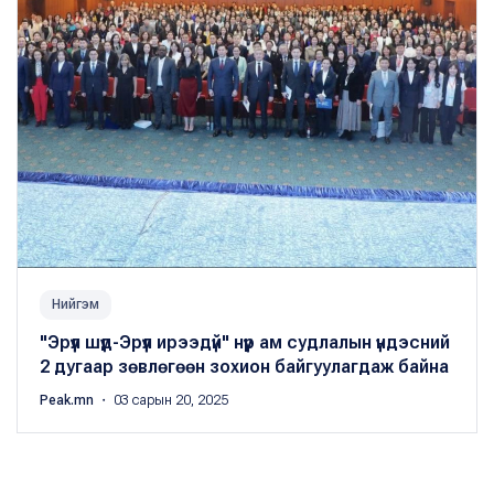
Нийгэм
"Эрүүл шүд-Эрүүл ирээдүй" нүүр ам судлалын үндэсний
2 дугаар зөвлөгөөн зохион байгуулагдаж байна
Peak.mn
・ 03 сарын 20, 2025