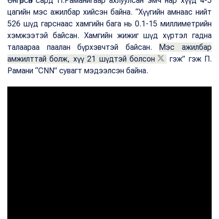
Өнгөрсөн сард П.Раманигаар ахлуулсан эмч нар хүүд 4-5
цагийн мэс ажилбар хийсэн байна. “Хүүгийн амнаас нийт
526 шүд гарснаас хамгийн бага нь 0.1-15 миллиметрийн
хэмжээтэй байсан. Хамгийн жижиг шүд хүртэл гадна
талаараа паалан бүрхэвчтэй байсан.
Мэс ажилбар
амжилттай болж, хүү 21 шүдтэй болсон
гэж” гэж П.
Рамани “CNN” сувагт мэдээлсэн байна.