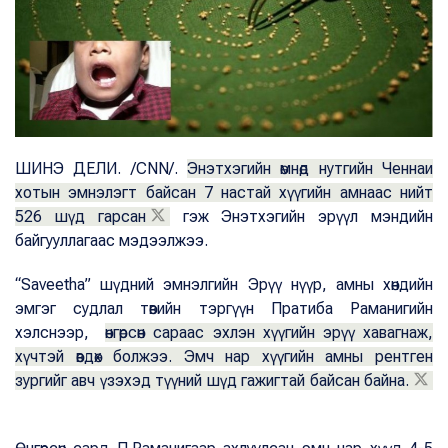
ШИНЭ ДЕЛИ. /CNN/.
Энэтхэгийн өмнөд нутгийн Ченнаи
хотын эмнэлэгт байсан 7 настай хүүгийн амнаас нийт
526 шүд гарсан
гэж Энэтхэгийн эрүүл мэндийн
байгууллагаас мэдээлжээ.
“Saveetha” шүдний эмнэлгийн Эрүү нүүр, амны хөндийн
эмгэг судлал төвийн тэргүүн Пратиба Раманигийн
хэлснээр,
өнгөрсөн сараас эхлэн хүүгийн эрүү хавагнаж,
хүчтэй өвдөх болжээ. Эмч нар хүүгийн амны рентген
зургийг авч үзэхэд түүний шүд гажигтай байсан байна.