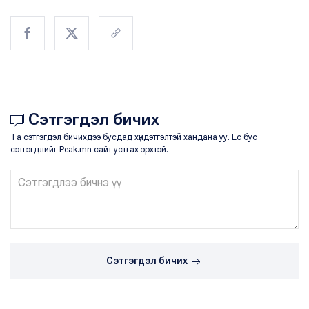
Сэтгэгдэл бичих
Та сэтгэгдэл бичихдээ бусдад хүндэтгэлтэй хандана уу. Ёс бус
сэтгэгдлийг Peak.mn сайт устгах эрхтэй.
Сэтгэгдэл бичих