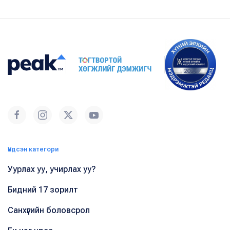
Үндсэн категори
Уурлах уу, учирлах уу?
Бидний 17 зорилт
Санхүүгийн боловсрол