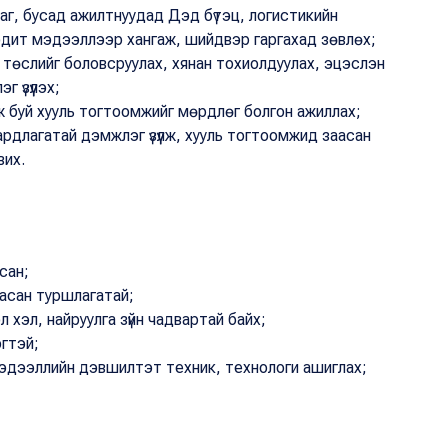
аг, бусад ажилтнуудад Дэд бүтэц, логистикийн
бодит мэдээллээр хангаж, шийдвэр гаргахад зөвлөх;
төслийг боловсруулах, хянан тохиолдуулах, эцэслэн
 үзүүлэх;
 буй хууль тогтоомжийг мөрдлөг болгон ажиллах;
ардлагатай дэмжлэг үзүүлж, хууль тогтоомжид заасан
вих.
сан;
ласан туршлагатай;
 хэл, найруулга зүйн чадвартай байх;
эгтэй;
дээллийн дэвшилтэт техник, технологи ашиглах;