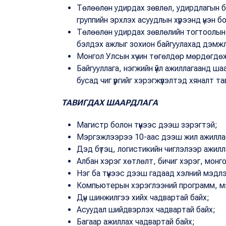
Төлөөлөн удирдах зөвлөл, удирдлагын б
группийн эрхлэх асуудлын хүрээнд үнэн 
Төлөөлөн удирдах зөвлөлийн тогтоолын 
бэлдэх ажлыг зохион байгуулахад дэмжлэг
Монгол Улсын хүчин төгөлдөр мөрдөгдөж
Байгууллага, нэгжийн үйл ажиллагаанд ша
бусад чиг үүргийг хэрэгжүүлэлтэд хяналт та
ТАВИГДАХ ШААРДЛАГА
Магистр болон түүнээс дээш зэрэгтэй;
Мэргэжлээрээ 10-аас дээш жил ажилла
Дэд бүтэц, логистикийн чиглэлээр ажил
Албан хэрэг хөтлөлт, бичиг хэрэг, монгол
Нэг ба түүнээс дээш гадаад хэлний мэдл
Компьютерын хэрэглээний программ, мэ
Дүн шинжилгээ хийх чадвартай байх;
Асуудал шийдвэрлэх чадвартай байх;
Багаар ажиллах чадвартай байх;