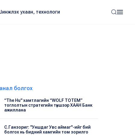
Шинжлэх ухаан, технологи
анал болгох
“The Hu" хамтлагийн “WOLF TOTEM”
тоглолтын стратегийн түншээр ХААН Банк
ажиллана
С.Ганзориг: "Уншдаг Увс аймаг"-ийг бий
болгох нь бидний хамгийн том зорилго