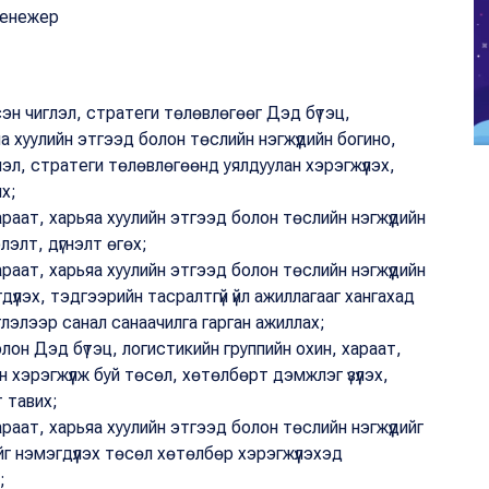
менежер
эн чиглэл, стратеги төлөвлөгөөг Дэд бүтэц,
а хуулийн этгээд болон төслийн нэгжүүдийн богино,
лэл, стратеги төлөвлөгөөнд уялдуулан хэрэгжүүлэх,
х;
араат, харьяа хуулийн этгээд болон төслийн нэгжүүдийн
лэлт, дүгнэлт өгөх;
араат, харьяа хуулийн этгээд болон төслийн нэгжүүдийн
дүүлэх, тэдгээрийн тасралтгүй үйл ажиллагааг хангахад
иглэлээр санал санаачилга гарган ажиллах;
он Дэд бүтэц, логистикийн группийн охин, хараат,
н хэрэгжүүлж буй төсөл, хөтөлбөрт дэмжлэг үзүүлэх,
 тавих;
араат, харьяа хуулийн этгээд болон төслийн нэгжүүдийг
йг нэмэгдүүлэх төсөл хөтөлбөр хэрэгжүүлэхэд
;