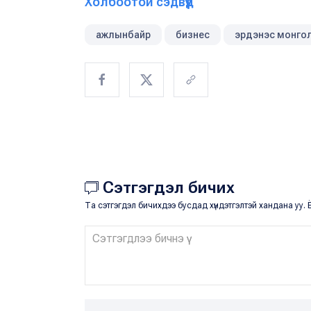
Холбоотой сэдвүүд
ажлынбайр
бизнес
эрдэнэс монго
Сэтгэгдэл бичих
Та сэтгэгдэл бичихдээ бусдад хүндэтгэлтэй хандана уу. Ё