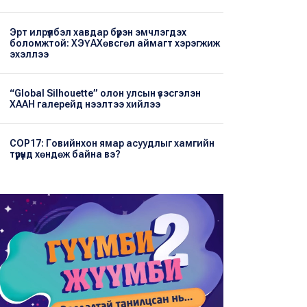
Эрт илрүүлбэл хавдар бүрэн эмчлэгдэх
боломжтой: ХЭҮА​Хөвсгөл аймагт хэрэгжиж
эхэллээ
“Global Silhouette” олон улсын үзэсгэлэн
ХААН галерейд нээлтээ хийлээ
COP17: Говийнхон ямар асуудлыг хамгийн
түрүүнд хөндөж байна вэ?