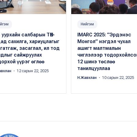
йгэм
Нийгэм
 уурхайн салбарын ТӨК-
IMARC 2025: “Эрдэнэс
ад сахилга, хариуцлагыг
Монгол” нэгдэл чухал
гатгаж, засаглал, ил тод
ашигт малтмалын
йдлыг сайжруулах
чиглэлээр тодорхойлсо
орхой үүрэг өглөө
12 шинэ төслөө
танилцууллаа
авхлан
・ 12 сарын 22, 2025
Н.Жавхлан
・ 10 сарын 22, 2025