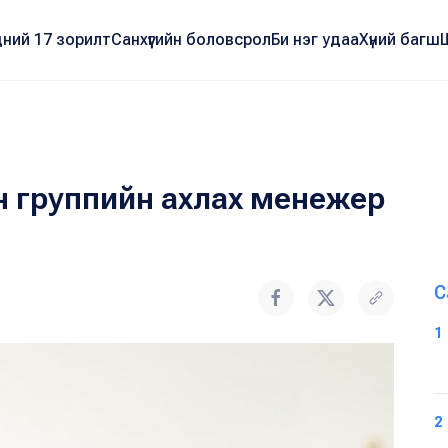
ний 17 зорилт
Санхүүгийн боловсрол
Би нэг удаа
Хүний багш
н группийн ахлах менежер
С
1
2