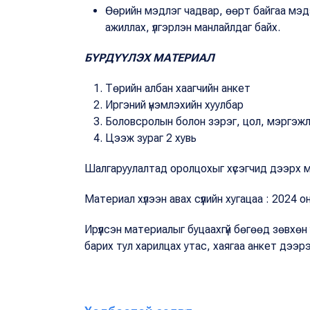
Өөрийн мэдлэг чадвар, өөрт байгаа мэд
ажиллах, үлгэрлэн манлайлдаг байх.
БҮРДҮҮЛЭХ МАТЕРИАЛ
Төрийн албан хаагчийн анкет
Иргэний үнэмлэхийн хуулбар
Боловсролын болон зэрэг, цол, мэргэжл
Цээж зураг 2 хувь
Шалгаруулалтад оролцохыг хүсэгчид дээрх
Материал хүлээн авах сүүлийн хугацаа : 2024 
Ирүүлсэн материалыг буцаахгүй бөгөөд зөвхөн
барих тул харилцах утас, хаягаа анкет дээрээ