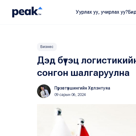
Уурлах уу, учирлах уу?
Бид
Бизнес
Дэд бүтэц логистикий
сонгон шалгаруулна
Пүрэвтүвшингийн Хүслэнтуяа
09 сарын 06, 2024