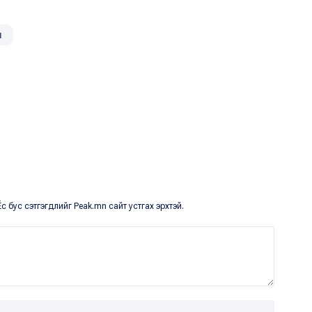
л
с бус сэтгэгдлийг Peak.mn сайт устгах эрхтэй.