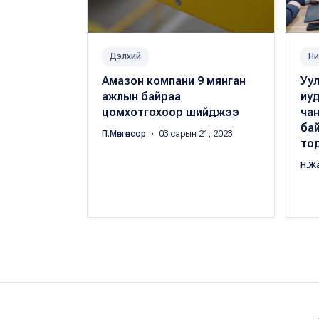
Дэлхий
Ни
Амазон компани 9 мянган
Уул
ажлын байраа
иуд
цомхотгохоор шийджээ
чан
ба
П.Мөнгөнсор
・ 03 сарын 21, 2023
тод
Н.Ж