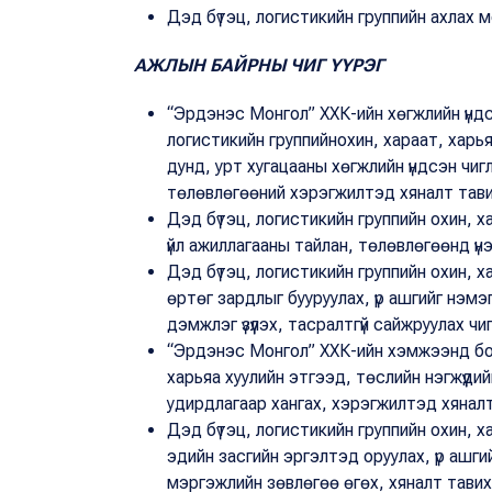
Дэд бүтэц, логистикийн группийн ахлах 
АЖЛЫН БАЙРНЫ ЧИГ ҮҮРЭГ
“Эрдэнэс Монгол” ХХК-ийн хөгжлийн үндс
логистикийн группийнохин, хараат, харья
дунд, урт хугацааны хөгжлийн үндсэн чиг
төлөвлөгөөний хэрэгжилтэд хяналт тави
Дэд бүтэц, логистикийн группийн охин, х
үйл ажиллагааны тайлан, төлөвлөгөөнд үнэ
Дэд бүтэц, логистикийн группийн охин, х
өртөг зардлыг бууруулах, үр ашгийг нэмэг
дэмжлэг үзүүлэх, тасралтгүй сайжруулах ч
“Эрдэнэс Монгол” ХХК-ийн хэмжээнд бол
харьяа хуулийн этгээд, төслийн нэгжүүдий
удирдлагаар хангах, хэрэгжилтэд хяналт
Дэд бүтэц, логистикийн группийн охин, х
эдийн засгийн эргэлтэд оруулах, үр ашги
мэргэжлийн зөвлөгөө өгөх, хяналт тавих