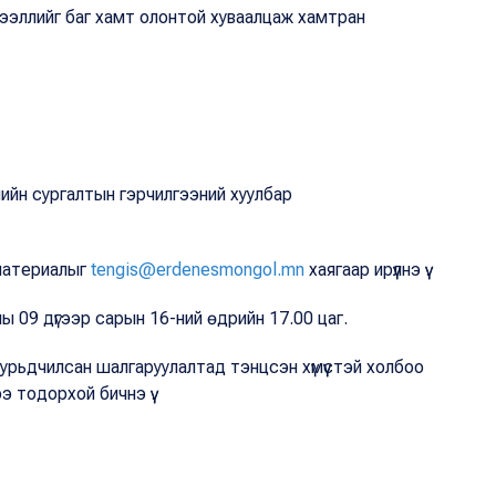
ээллийг баг хамт олонтой хуваалцаж хамтран
ийн сургалтын гэрчилгээний хуулбар
 материалыг
tengis@erdenesmongol.mn
хаягаар ирүүлнэ үү.
оны 09 дүгээр сарын 16-ний өдрийн 17.00 цаг.
 урьдчилсан шалгаруулалтад тэнцсэн хүмүүстэй холбоо
 тодорхой бичнэ үү.