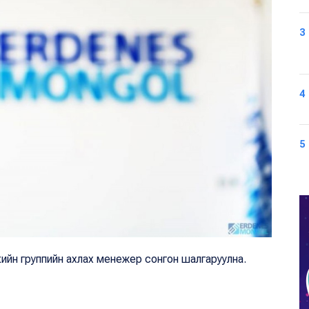
3
4
5
ийн группийн ахлах менежер сонгон шалгаруулна.