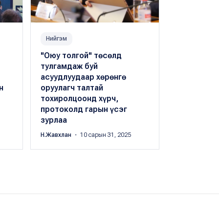
Нийгэм
Нийгэм
"Оюу толгой" төсөлд
Олон Улсы
тулгамдаж буй
компанийн
асуудлуудаар хөрөнгө
стандарты
н
оруулагч талтай
сургалтад
тохиролцоонд хүрч,
Н.Жавхлан
・ 1
протоколд гарын үсэг
зурлаа
Н.Жавхлан
・ 10 сарын 31, 2025