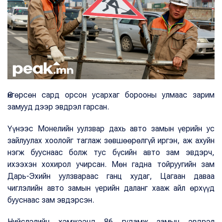
Өнгөрсөн сард орсон усархаг борооны улмаас зарим
замууд дээр эвдрэл гарсан.
Үүнээс Монелийн уулзвар дахь авто замын үерийн ус
зайлуулах хоолойг таглаж зөвшөөрөлгүй иргэн, аж ахуйн
нэгж бууснаас болж тус бүсийн авто зам эвдэрч,
ихээхэн хохирол учирсан. Мөн гадна тойруугийн зам
Дарь-Эхийн уулзвараас ганц худаг, Цагаан даваа
чиглэлийн авто замын үерийн даланг хааж айл өрхүүд
бууснаас зам эвдэрсэн.
Нийслэлийн хэмжээнд 86 гудамж замын эвдрэл