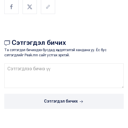
Сэтгэгдэл бичих
Та сэтгэгдэл бичихдээ бусдад хүндэтгэлтэй хандана уу. Ёс бус
сэтгэгдлийг Peak.mn сайт устгах эрхтэй.
Сэтгэгдэл бичих