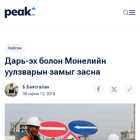
Нийгэм
Дарь-эх болон Монелийн
уулзварын замыг засна
Б.Баясгалан
08 сарын 12, 2018