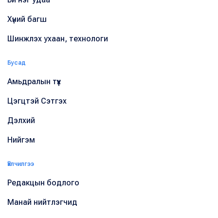
Хүний багш
Шинжлэх ухаан, технологи
Бусад
Амьдралын түүх
Цэгцтэй Сэтгэх
Дэлхий
Нийгэм
Үйлчилгээ
Редакцын бодлого
Манай нийтлэгчид