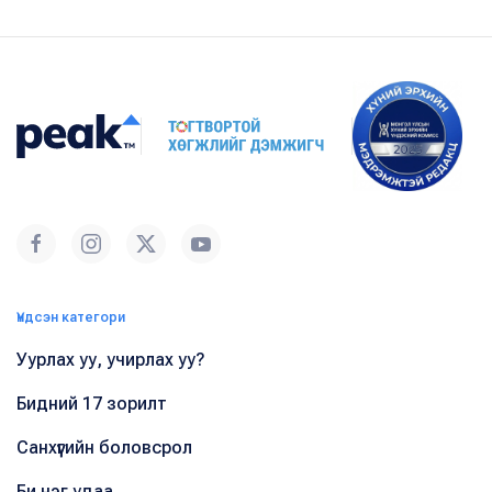
Үндсэн категори
Уурлах уу, учирлах уу?
Бидний 17 зорилт
Санхүүгийн боловсрол
Би нэг удаа