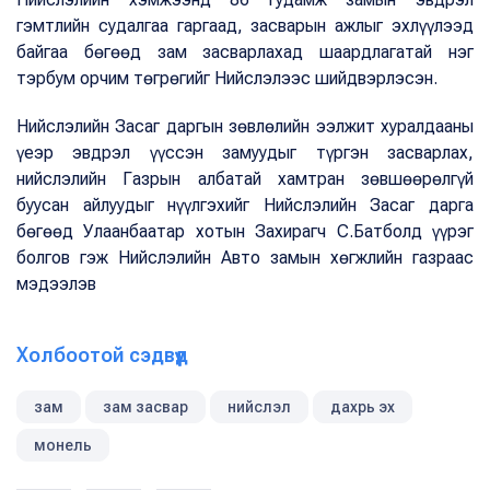
гэмтлийн судалгаа гаргаад, засварын ажлыг эхлүүлээд
байгаа бөгөөд зам засварлахад шаардлагатай нэг
тэрбум орчим төгрөгийг Нийслэлээс шийдвэрлэсэн.
Нийслэлийн Засаг даргын зөвлөлийн ээлжит хуралдааны
үеэр эвдрэл үүссэн замуудыг түргэн засварлах,
нийслэлийн Газрын албатай хамтран зөвшөөрөлгүй
буусан айлуудыг нүүлгэхийг Нийслэлийн Засаг дарга
бөгөөд Улаанбаатар хотын Захирагч С.Батболд үүрэг
болгов гэж Нийслэлийн Авто замын хөгжлийн газраас
мэдээлэв
Холбоотой сэдвүүд
зам
зам засвар
нийслэл
дахрь эх
монель