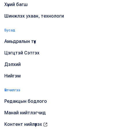
Хүний багш
Шинжлэх ухаан, технологи
Бусад
Амьдралын түүх
Цэгцтэй Сэтгэх
Дэлхий
Нийгэм
Үйлчилгээ
Редакцын бодлого
Манай нийтлэгчид
Контент нийлүүлэх