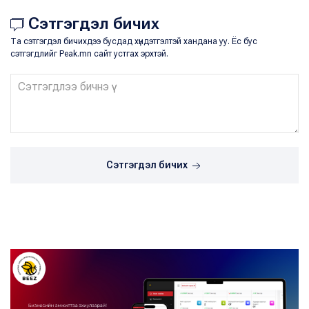
Сэтгэгдэл бичих
Та сэтгэгдэл бичихдээ бусдад хүндэтгэлтэй хандана уу. Ёс бус
сэтгэгдлийг Peak.mn сайт устгах эрхтэй.
Сэтгэгдэл бичих