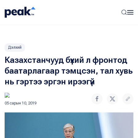
Дэлхий
Казахстанчууд бүхий л фронтод
баатарлагаар тэмцсэн, тал хувь
нь гэртээ эргэн ирээгүй
05 сарын 10, 2019