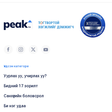
Үндсэн категори
Уурлах уу, учирлах уу?
Бидний 17 зорилт
Санхүүгийн боловсрол
Би нэг удаа