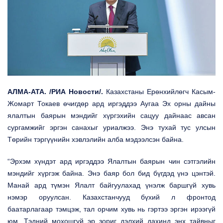
АЛМА-АТА
.
/
РИА Новости
/
.
Казахстаны Ерөнхийлөгч
Касым-
Жомарт Токаев өчигдөр
ард иргэддээ Аугаа Эх орны дайны
ялалтын баярын мэндийг хүргэхийн сацуу дайнаас авсан
сургамжийг эргэн санахыг уриалжээ. Энэ тухай тус улсын
Төрийн тэргүүнийн хэвлэлийн алба мэдээлсэн байна.
“Эрхэм хүндэт ард иргэддээ Ялалтын баярын чин сэтгэлийн
мэндийг хүргэж байна. Энэ баяр бол бид бүгдэд үнэ цэнтэй.
Манай ард түмэн Ялалт байгуулахад үнэлж баршгүй хувь
нэмэр оруулсан. Казахстанчууд бүхий л фронтод
баатарлагаар тэмцэж, тал орчим хувь нь гэртээ эргэн ирээгүй
юм. Тэдний мохошгүй эр зориг дэлхий дахинд энх тайвныг