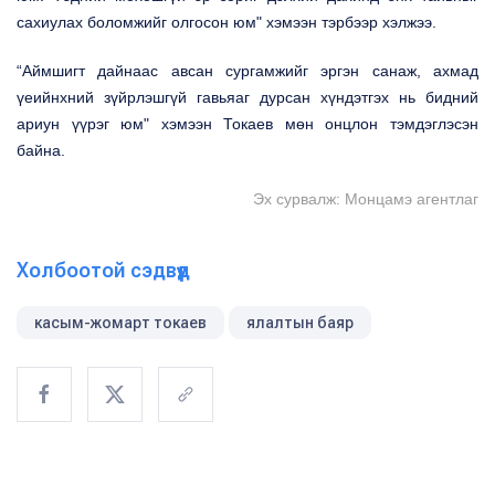
сахиулах боломжийг олгосон юм" хэмээн тэрбээр хэлжээ.
“Аймшигт дайнаас авсан сургамжийг эргэн санаж, ахмад
үеийнхний зүйрлэшгүй гавьяаг дурсан хүндэтгэх нь бидний
ариун үүрэг юм" хэмээн Токаев мөн онцлон тэмдэглэсэн
байна.
Эх сурвалж: Монцамэ агентлаг
Холбоотой сэдвүүд
касым-жомарт токаев
ялалтын баяр