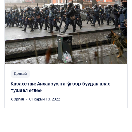
Дэлхий
Казахстан: Анхааруулгагүйгээр буудан алах
тушаал өглөө
Х.Оргил
・ 01 сарын 10, 2022