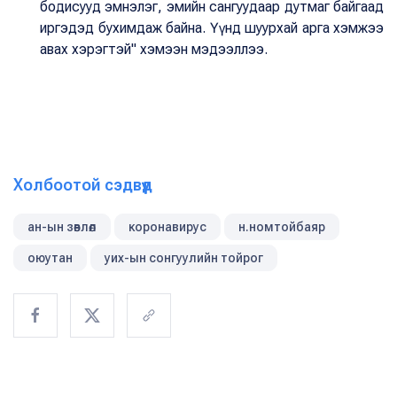
бодисууд эмнэлэг, эмийн сангуудаар дутмаг байгаад
иргэдэд бухимдаж байна. Үүнд шуурхай арга хэмжээ
авах хэрэгтэй" хэмээн мэдээллээ.
Холбоотой сэдвүүд
ан-ын зөвлөл
коронавирус
н.номтойбаяр
оюутан
уих-ын сонгуулийн тойрог