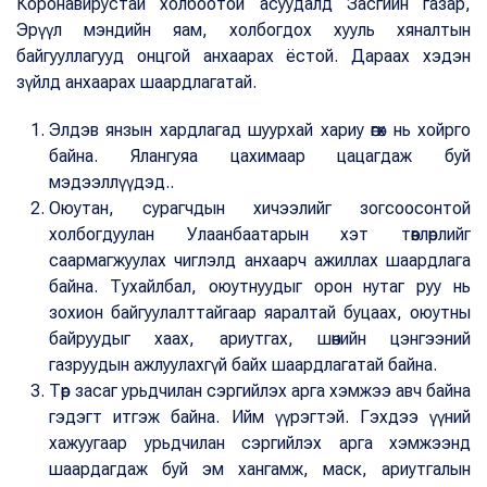
Коронавирустай холбоотой асуудалд Засгийн газар,
Эрүүл мэндийн яам, холбогдох хууль хяналтын
байгууллагууд онцгой анхаарах ёстой. Дараах хэдэн
зүйлд анхаарах шаардлагатай.
Элдэв янзын хардлагад шуурхай хариу өгөх нь хойрго
байна. Ялангуяа цахимаар цацагдаж буй
мэдээллүүдэд..
Оюутан, сурагчдын хичээлийг зогсоосонтой
холбогдуулан Улаанбаатарын хэт төвлөрлийг
саармагжуулах чиглэлд анхаарч ажиллах шаардлага
байна. Тухайлбал, оюутнуудыг орон нутаг руу нь
зохион байгуулалттайгаар яаралтай буцаах, оюутны
байруудыг хаах, ариутгах, шөнийн цэнгээний
газруудын ажлуулахгүй байх шаардлагатай байна.
Төр засаг урьдчилан сэргийлэх арга хэмжээ авч байна
гэдэгт итгэж байна. Ийм үүрэгтэй. Гэхдээ үүний
хажуугаар урьдчилан сэргийлэх арга хэмжээнд
шаардагдаж буй эм хангамж, маск, ариутгалын