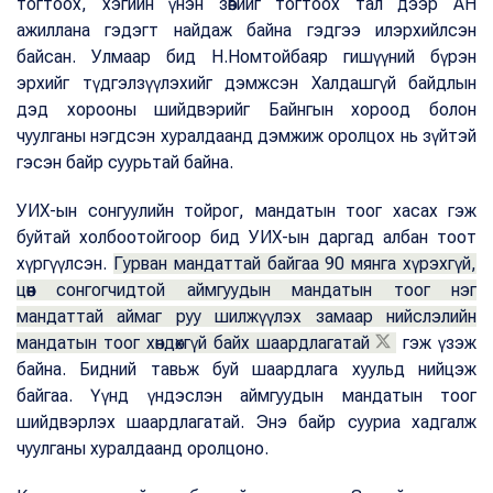
тогтоох, хэгийн үнэн зөвийг тогтоох тал дээр АН
ажиллана гэдэгт найдаж байна гэдгээ илэрхийлсэн
байсан. Улмаар бид Н.Номтойбаяр гишүүний бүрэн
эрхийг түдгэлзүүлэхийг дэмжсэн Халдашгүй байдлын
дэд хорооны шийдвэрийг Байнгын хороод болон
чуулганы нэгдсэн хуралдаанд дэмжиж оролцох нь зүйтэй
гэсэн байр суурьтай байна.
УИХ-ын сонгуулийн тойрог, мандатын тоог хасах гэж
буйтай холбоотойгоор бид УИХ-ын даргад албан тоот
хүргүүлсэн.
Гурван мандаттай байгаа 90 мянга хүрэхгүй,
цөөн сонгогчидтой аймгуудын мандатын тоог нэг
мандаттай аймаг руу шилжүүлэх замаар нийслэлийн
мандатын тоог хөндөхгүй байх шаардлагатай
гэж үзэж
байна. Бидний тавьж буй шаардлага хуульд нийцэж
байгаа. Үүнд үндэслэн аймгуудын мандатын тоог
шийдвэрлэх шаардлагатай. Энэ байр сууриа хадгалж
чуулганы хуралдаанд оролцоно.