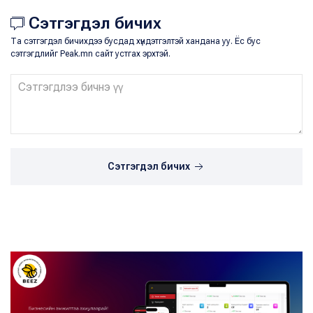
Сэтгэгдэл бичих
Та сэтгэгдэл бичихдээ бусдад хүндэтгэлтэй хандана уу. Ёс бус
сэтгэгдлийг Peak.mn сайт устгах эрхтэй.
Сэтгэгдэл бичих