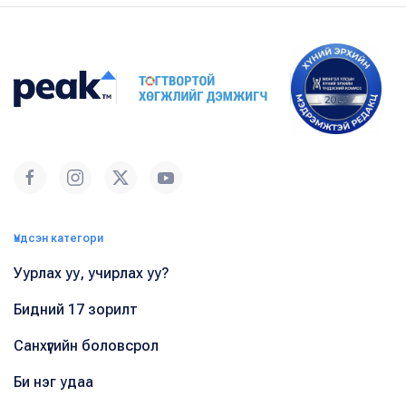
Үндсэн категори
Уурлах уу, учирлах уу?
Бидний 17 зорилт
Санхүүгийн боловсрол
Би нэг удаа