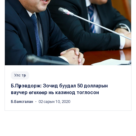
Улс төр
Б.Пүрэвдорж: Зочид буудал 50 долларын
ваучер өгөхөөр нь казинод тоглосон
Б.Баясгалан
・ 02 сарын 10, 2020