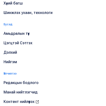
Хүний багш
Шинжлэх ухаан, технологи
Бусад
Амьдралын түүх
Цэгцтэй Сэтгэх
Дэлхий
Нийгэм
Үйлчилгээ
Редакцын бодлого
Манай нийтлэгчид
Контент нийлүүлэх