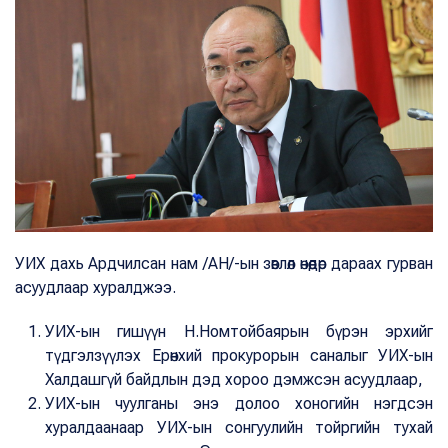
УИХ дахь Ардчилсан нам /АН/-ын зөвлөл өнөөдөр дараах гурван
асуудлаар хуралджээ.
УИХ-ын гишүүн Н.Номтойбаярын бүрэн эрхийг
түдгэлзүүлэх Ерөнхий прокурорын саналыг УИХ-ын
Халдашгүй байдлын дэд хороо дэмжсэн асуудлаар,
УИХ-ын чуулганы энэ долоо хоногийн нэгдсэн
хуралдаанаар УИХ-ын сонгуулийн тойргийн тухай