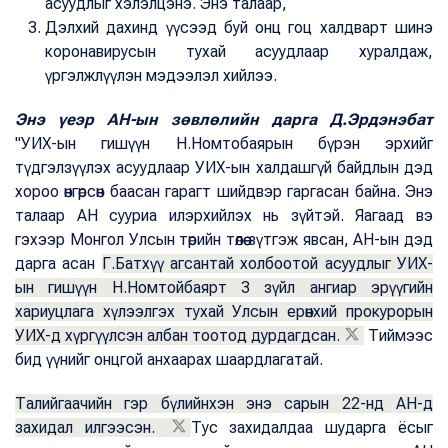
асуудлыг хэлэлцэнэ. Энэ талаар,
Дэлхий дахинд үүсээд буй онц гоц халдварт шинэ
коронавирусын тухай асуудлаар хуралдаж,
үргэлжлүүлэн мэдээлэл хийлээ.
Энэ үеэр АН-ын зөвлөлийн дарга Д.Эрдэнэбат
"УИХ-ын гишүүн Н.Номтобаярын бүрэн эрхийг
түдгэлзүүлэх асуудлаар УИХ-ын халдашгүй байдлын дэд
хороо өнгөрсөн баасан гарагт шийдвэр гаргасан байна. Энэ
талаар АН сууриа илэрхийлэх нь зүйтэй. Яагаад вэ
гэхээр Монгол Улсын төрийн төлөө зүтгэж явсан, АН-ын дэд
дарга асан
Г.Батхүү агсантай холбоотой асуудлыг УИХ-
ын гишүүн Н.Номтойбаярт 3 зүйл ангиар эрүүгийн
хариуцлага хүлээлгэх тухай Улсын ерөнхий прокурорын
УИХ-д хүргүүлсэн албан тоотод дурдагдсан.
Тиймээс
бид үүнийг онцгой анхаарах шаардлагатай.
Талийгаачийн гэр бүлийнхэн энэ сарын 22-нд АН-д
захидал илгээсэн.
Тус захидалдаа шударга ёсыг