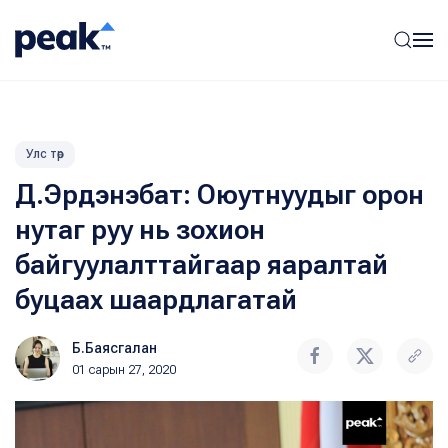
Улс төр
Д.Эрдэнэбат: Оюутнуудыг орон
нутаг руу нь зохион
байгуулалттайгаар яаралтай
буцаах шаардлагатай
Б.Баясгалан
01 сарын 27, 2020