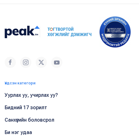
Үндсэн категори
Уурлах уу, учирлах уу?
Бидний 17 зорилт
Санхүүгийн боловсрол
Би нэг удаа