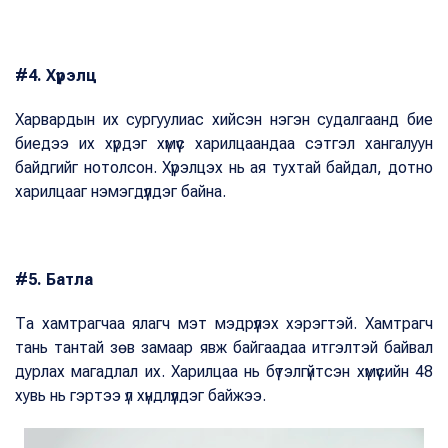
#4. Хүрэлц
Харвардын их сургуулиас хийсэн нэгэн судалгаанд бие
биедээ их хүрдэг хүмүүс харилцаандаа сэтгэл хангалуун
байдгийг нотолсон. Хүрэлцэх нь ая тухтай байдал, дотно
харилцааг нэмэгдүүлдэг байна.
#5. Батла
Та хамтрагчаа ялагч мэт мэдрүүлэх хэрэгтэй. Хамтрагч
тань тантай зөв замаар явж байгаадаа итгэлтэй байвал
дурлах магадлал их. Харилцаа нь бүтэлгүйтсэн хүмүүсийн 48
хувь нь гэртээ үл хүндлүүлдэг байжээ.