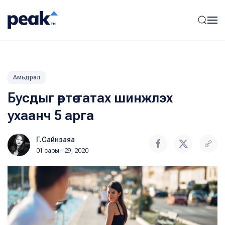
Амьдрал
Бусдыг өөртөө татах шинжлэх
ухаанч 5 арга
Г.Сайнзаяа
01 сарын 29, 2020