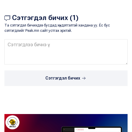
Сэтгэгдэл бичих (1)
Та сэтгэгдэл бичихдээ бусдад хүндэтгэлтэй хандана уу. Ёс бус
сэтгэгдлийг Peak.mn сайт устгах эрхтэй.
Сэтгэгдэл бичих