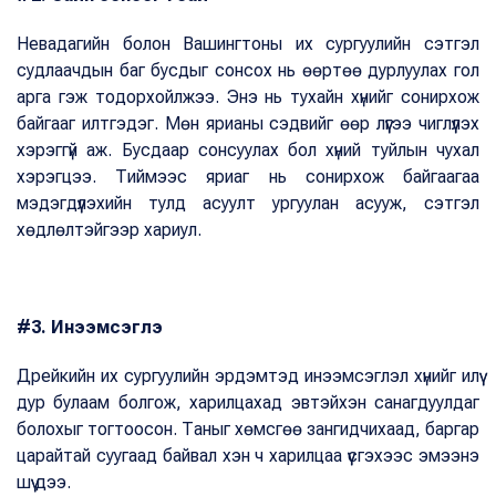
Невадагийн болон Вашингтоны их сургуулийн сэтгэл
судлаачдын баг бусдыг сонсох нь өөртөө дурлуулах гол
арга гэж тодорхойлжээ. Энэ нь тухайн хүнийг сонирхож
байгааг илтгэдэг. Мөн ярианы сэдвийг өөр лүүгээ чиглүүлэх
хэрэггүй аж. Бусдаар сонсуулах бол хүний туйлын чухал
хэрэгцээ. Тиймээс яриаг нь сонирхож байгаагаа
мэдэгдүүлэхийн тулд асуулт ургуулан асууж, сэтгэл
хөдлөлтэйгээр хариул.
#3. Инээмсэглэ
Дрейкийн их сургуулийн эрдэмтэд инээмсэглэл хүнийг илүү
дур булаам болгож, харилцахад эвтэйхэн санагдуулдаг
болохыг тогтоосон. Таныг хөмсгөө зангидчихаад, баргар
царайтай суугаад байвал хэн ч харилцаа үүсгэхээс эмээнэ
шүү дээ.