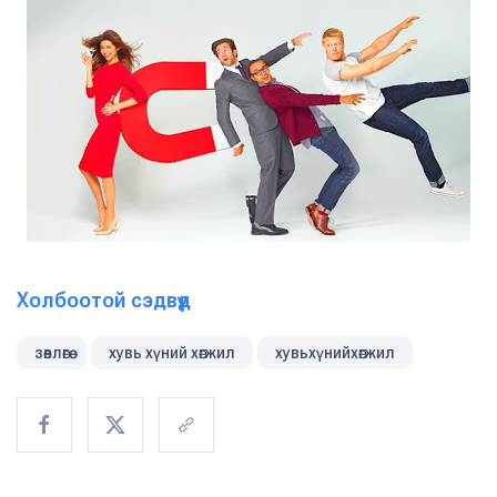
Холбоотой сэдвүүд
зөвлөгөө
хувь хүний хөгжил
хувьхүнийхөгжил