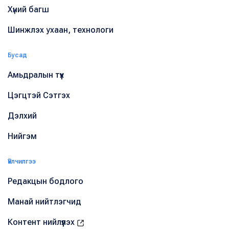
Хүний багш
Шинжлэх ухаан, технологи
Бусад
Амьдралын түүх
Цэгцтэй Сэтгэх
Дэлхий
Нийгэм
Үйлчилгээ
Редакцын бодлого
Манай нийтлэгчид
Контент нийлүүлэх