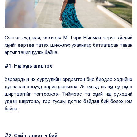
Сэтгэл судлаач, зохиолч М. Гэри Ньюман эсрэг хүйсний
хүнийг өөртөө татах шинжлэх ухаанаар батлагдсан таван
аргыг танилцуулж байна.
#1. Нүд рүү нь ширтэх
Харвардын их сургуулийн эрдэмтэн бие биедээ хэдийнэ
дурласан хосууд харилцааныхаа 75 хувьд нь нүд нүд рүүгээ
ширтдэгийг тогтоожээ. Тиймээс та хүний нүд рүү хэдий
удаан ширтэнэ, тэр тусам дотно байдал бий болох юм
байна.
#2. Сайн сонсогч бай