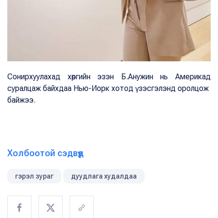
Сонирхуулахад хөргийн эзэн Б.Анужин нь Америкад
суралцаж байхдаа Нью-Иорк хотод үзэсгэлэнд оролцож
байжээ.
Холбоотой сэдвүүд
гэрэл зураг
дуудлага худалдаа