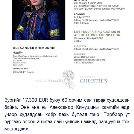
Зургийг 17.300 EUR буюу 60 орчим сая төгрөгөөр худалдсан
байна. Энэ үнэ нь Александр Кимушины хамгийн өндөр
үнээр худалдсан хоёр дахь бүтээл гэнэ. Тэрбээр уг
зургаас олсон ашигаа сайн үйлсийн ажилд зарцуулна гэж
мэдэгджээ.