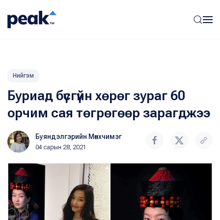
Нийгэм
Буриад бүсгүйн хөрөг зураг 60
орчим сая төгрөгөөр зарагджээ
Буяндэлгэрийн Мөнхчимэг
04 сарын 28, 2021