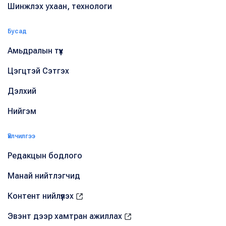
Шинжлэх ухаан, технологи
Бусад
Амьдралын түүх
Цэгцтэй Сэтгэх
Дэлхий
Нийгэм
Үйлчилгээ
Редакцын бодлого
Манай нийтлэгчид
Контент нийлүүлэх
Эвэнт дээр хамтран ажиллах