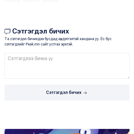
Сэтгэгдэл бичих
Та сэтгэгдэл бичихдээ бусдад хүндэтгэлтэй хандана уу. Ёс бус
сэтгэгдлийг Peak.mn сайт устгах эрхтэй.
Сэтгэгдэл бичих