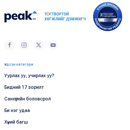
Үндсэн категори
Уурлах уу, учирлах уу?
Бидний 17 зорилт
Санхүүгийн боловсрол
Би нэг удаа
Хүний багш