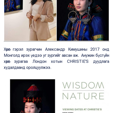
Хөрөг гэрэл зурагчин Александр Кимушины 2017 онд
Монголд ирэх үедээ уг зургийг авсан аж. Анужин бүсгүйн
хөрөг зурагаа Лондон хотын CHRISTIE’S дуудлага
худалдаанд оролцуулжээ.