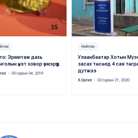
йгэм
Нийгэм
то: Эрмитаж дахь
Улаанбаатар Хотын Муз
голын үнэт ховор үзмэрүүд
засах төсөлд 4 сая төгр
дутжээ
ргил
・ 05 сарын 04, 2019
Х.Оргил
・ 02 сарын 21, 2020