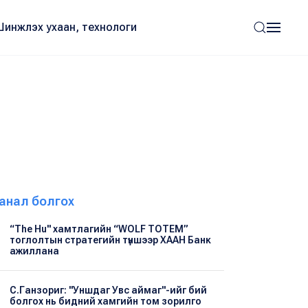
Шинжлэх ухаан, технологи
анал болгох
“The Hu" хамтлагийн “WOLF TOTEM”
тоглолтын стратегийн түншээр ХААН Банк
ажиллана
С.Ганзориг: "Уншдаг Увс аймаг"-ийг бий
болгох нь бидний хамгийн том зорилго