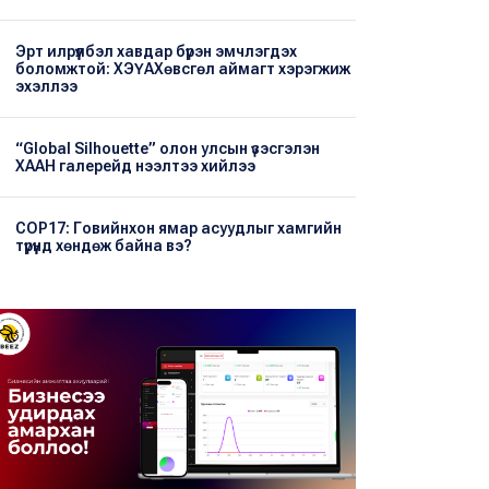
Эрт илрүүлбэл хавдар бүрэн эмчлэгдэх
боломжтой: ХЭҮА​Хөвсгөл аймагт хэрэгжиж
эхэллээ
“Global Silhouette” олон улсын үзэсгэлэн
ХААН галерейд нээлтээ хийлээ
COP17: Говийнхон ямар асуудлыг хамгийн
түрүүнд хөндөж байна вэ?