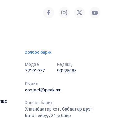
Холбоо барих
Мэдээ
Редакц
77191977
99126085
Имэйл
contact@peak.mn
лах
Холбоо барих
Улаанбаатар хот, Сүхбаатар дүүрэг,
Бага тойруу, 24-р байр