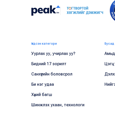
Үндсэн категори
Бусад
Уурлах уу, учирлах уу?
Амьдр
Бидний 17 зорилт
Цэгц
Санхүүгийн боловсрол
Дэлх
Би нэг удаа
Нийг
Хүний багш
Шинжлэх ухаан, технологи