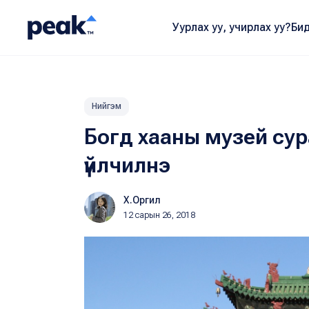
Уурлах уу, учирлах уу?
Бид
Нийгэм
Богд хааны музей сура
үйлчилнэ
Х.Оргил
12 сарын 26, 2018