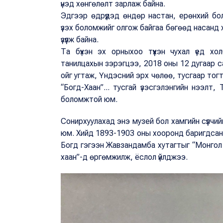
үнэд хөнгөлөлт зарлаж байна.
Эдгээр өдрүүдэд өндөр настан, ерөнхий бол
үзэх боломжийг олгож байгаа бөгөөд насанд 
үзүүлж байна.
Та бүхэн эх орныхоо түүхэн чухал үед хо
танилцахын зэрэгцээ, 2018 оны 12 дугаар 
ойг угтаж, Үндэсний эрх чөлөө, тусгаар то
“Богд-Хаан”... тусгай үзэсгэлэнгийн нээлт
боломжтой юм.
Сонирхуулахад энэ музей бол хамгийн сүүлчий
юм. Хийд 1893-1903 оны хооронд баригдсан 7
Богд гэгээн Жавзандамба хутагтыг “Монгол
хаан”-д өргөмжилж, ёслол үйлджээ.