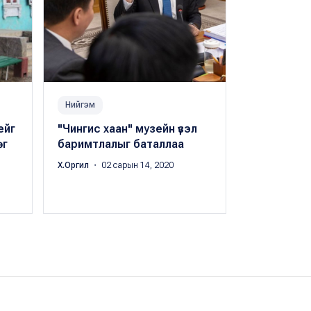
Нийгэм
Фото мэдэ
ейг
"Чингис хаан" музейн үзэл
Фото: Байга
өг
баримтлалыг баталлаа
музейг ну
Х.Оргил
・ 02 сарын 14, 2020
Х.Оргил
・ 12 с