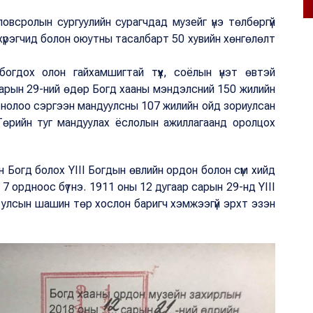
овсролын сургуулийн сурагчдад музейг үнэ төлбөргүй
хүрэгчид болон оюутны тасалбарт 50 хувийн хөнгөлөлт
лбогдох олон гайхамшигтай түүх, соёлын үнэт өвтэй
сарын 29-ний өдөр Богд хааны мэндэлсний 150 жилийн
гтнолоо сэргээн мандуулсны 107 жилийн ойд зориулсан
, Төрийн туг мандуулах ёслолын ажиллагаанд оролцох
н Богд болох YIII Богдын өвлийн ордон болон сүм хийд
 ордноос бүтнэ. 1911 оны 12 дугаар сарын 29-нд YIII
 улсын шашин төр хослон баригч хэмжээгүй эрхт эзэн