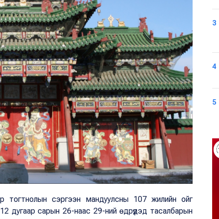
3
4
5
ар тогтнолын сэргээн мандуулсны 107 жилийн ойг
12 дугаар сарын 26-наас 29-ний өдрүүдэд тасалбарын