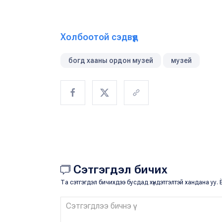
Холбоотой сэдвүүд
богд хааны ордон музей
музей
Сэтгэгдэл бичих
Та сэтгэгдэл бичихдээ бусдад хүндэтгэлтэй хандана уу. Ё