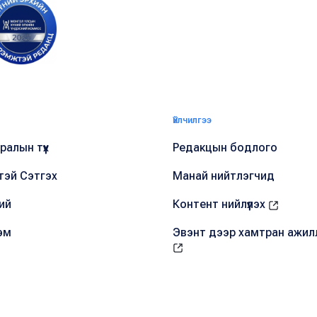
Үйлчилгээ
алын түүх
Редакцын бодлого
тэй Сэтгэх
Манай нийтлэгчид
ий
Контент нийлүүлэх
эм
Эвэнт дээр хамтран ажил