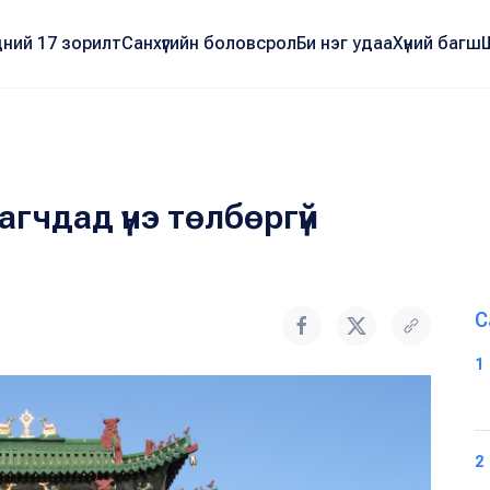
ний 17 зорилт
Санхүүгийн боловсрол
Би нэг удаа
Хүний багш
гчдад үнэ төлбөргүй
С
1
2