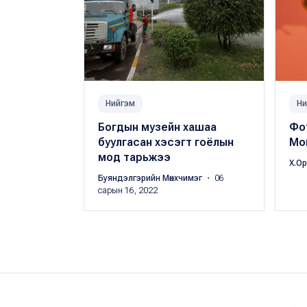
Нийгэм
Ни
Богдын музейн хашаа
Фо
буулгасан хэсэгт гоёлын
Мон
мод тарьжээ
Х.О
Буяндэлгэрийн Мөнхчимэг
・ 06
сарын 16, 2022