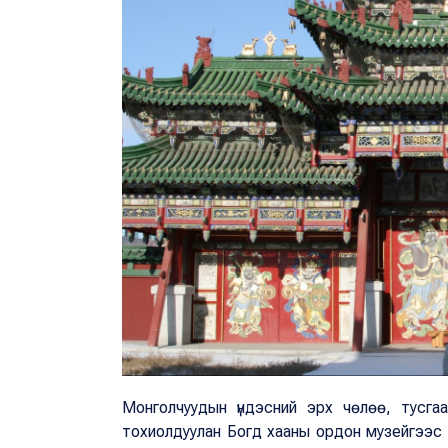
Монголчуудын үндэсний эрх чөлөө, тусга
тохиолдуулан Богд хааны ордон музейгээс 