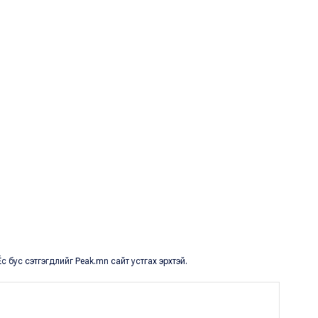
с бус сэтгэгдлийг Peak.mn сайт устгах эрхтэй.