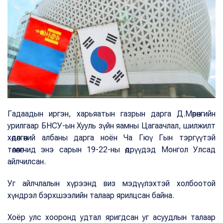
Гадаадын иргэн, харьяатын газрын дарга Д.Мөрөнгийн
урилгаар БНСУ-ын Хууль зүйн яамны Цагаачлал, шилжилт
хөдөлгөөний албаны дарга ноён Ча Гюү Гын тэргүүтэй
төлөөлөгчид энэ сарын 19-22-ны өдрүүдэд Монгол Улсад
айлчилсан.
Уг айлчлалын хүрээнд виз мэдүүлэхтэй холбоотой
хүндрэл бэрхшээлийн талаар ярилцсан байна.
Хоёр улс хооронд удтал яригдсан уг асуудлын талаар