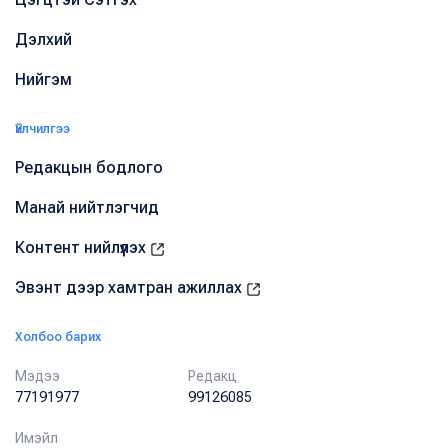
Дэлхий
Нийгэм
Үйлчилгээ
Редакцын бодлого
Манай нийтлэгчид
Контент нийлүүлэх
Эвэнт дээр хамтран ажиллах
Холбоо барих
Мэдээ
Редакц
77191977
99126085
Имэйл