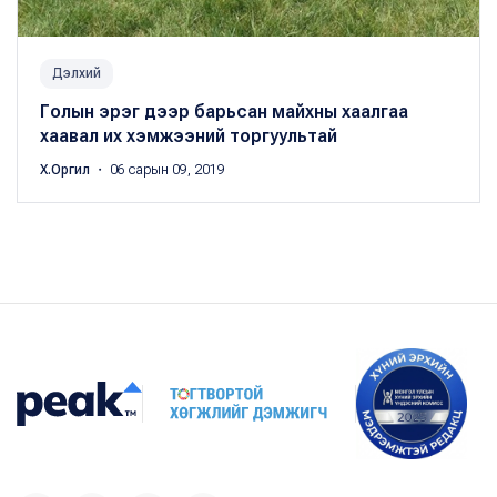
Дэлхий
Голын эрэг дээр барьсан майхны хаалгаа
хаавал их хэмжээний торгуультай
Х.Оргил
・ 06 сарын 09, 2019