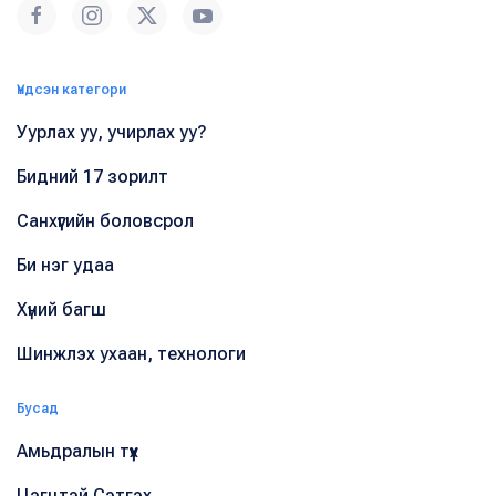
Үндсэн категори
Уурлах уу, учирлах уу?
Бидний 17 зорилт
Санхүүгийн боловсрол
Би нэг удаа
Хүний багш
Шинжлэх ухаан, технологи
Бусад
Амьдралын түүх
Цэгцтэй Сэтгэх