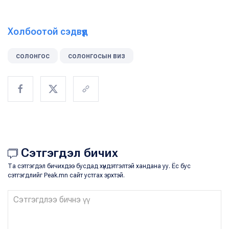
Холбоотой сэдвүүд
солонгос
солонгосын виз
Сэтгэгдэл бичих
Та сэтгэгдэл бичихдээ бусдад хүндэтгэлтэй хандана уу. Ёс бус
сэтгэгдлийг Peak.mn сайт устгах эрхтэй.