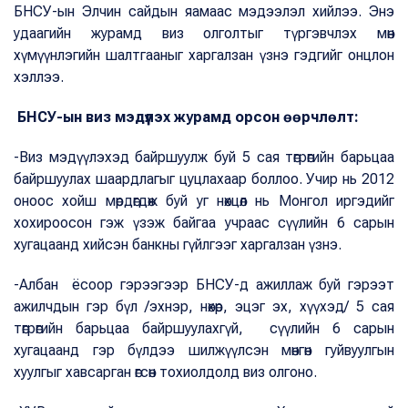
БНСУ-ын Элчин сайдын яамаас мэдээлэл хийлээ. Энэ
удаагийн журамд виз олголтыг түргэвчлэх мөн
хүмүүнлэгийн шалтгааныг харгалзан үзнэ гэдгийг онцлон
хэллээ.
БНСУ-ын виз мэдүүлэх журамд орсон өөрчлөлт:
-Виз мэдүүлэхэд байршуулж буй 5 сая төгрөгийн барьцаа
байршуулах шаардлагыг цуцлахаар боллоо. Учир нь 2012
оноос хойш мөрдөгдөж буй уг нөхцөл нь Монгол иргэдийг
хохироосон гэж үзэж байгаа учраас сүүлийн 6 сарын
хугацаанд хийсэн банкны гүйлгээг харгалзан үзнэ.
-Албан ёсоор гэрээгээр БНСУ-д ажиллаж буй гэрээт
ажилчдын гэр бүл /эхнэр, нөхөр, эцэг эх, хүүхэд/ 5 сая
төгрөгийн барьцаа байршуулахгүй, сүүлийн 6 сарын
хугацаанд гэр бүлдээ шилжүүлсэн мөнгөн гуйвуулгын
хуулгыг хавсарган өгсөн тохиолдолд виз олгоно.