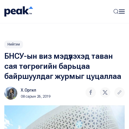
Нийгэм
БНСУ-ын виз мэдүүлэхэд таван
сая төгрөгийн барьцаа
байршуулдаг журмыг цуцаллаа
Х.Оргил
08 сарын 26, 2019