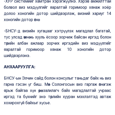
-ХУР системийг хамтран хэрэгжүүлнэ. Хэрэв амжилттай
болвол виз мэдүүлгийг яаралтай горимоор хянаж хоёр
долоо хоногийн дотор шийдвэрлэж, визний хариуг 14
хоногийн дотор өгнө.
-БНСУ-д визийн хугацааг хэтрүүлэх магадлал багатай,
тус улсад өмнө нь хууль ёсоор зорчиж байсан иргэд болон
төрийн албан ажлаар зорчих иргэдийн виз мэдүүлгийг
яаралтай горимоор хянаж 10 хоногийн дотор
шийдвэрлэнэ.
АНХААРУУЛГА:
БНСУ-ын Элчин сайд болон консулыг таньдаг байх нь виз
гарна гэсэн үг биш. Мөн Солонгосын виз гаргаж өгнө гэж
ярьж байгаа хүн өөрөө залилагч байх магадлалтай учраас
иргэд та бүхнийг энэ төрлийн хууран мэхлэлтэд автаж
хохирохгүй байхыг хүсье.