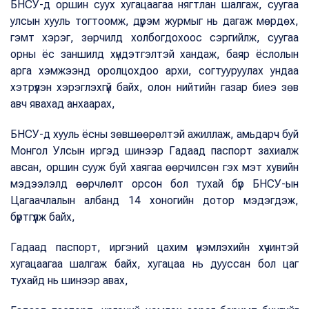
БНСУ-д оршин суух хугацаагаа нягтлан шалгаж, суугаа
улсын хууль тогтоомж, дүрэм журмыг нь дагаж мөрдөх,
гэмт хэрэг, зөрчилд холбогдохооc сэргийлж, суугаа
орны ёс заншилд хүндэтгэлтэй хандаж, баяр ёслолын
арга хэмжээнд оролцохдоо архи, согтууруулах ундаа
хэтрүүлэн хэрэглэхгүй байх, олон нийтийн газар биеэ зөв
авч явахад анхаарах,
БНСУ-д хууль ёсны зөвшөөрөлтэй ажиллаж, амьдарч буй
Монгол Улсын иргэд шинээр Гадаад паспорт захиалж
авсан, оршин сууж буй хаягаа өөрчилсөн гэх мэт хувийн
мэдээлэлд өөрчлөлт орсон бол тухай бүр БНСУ-ын
Цагаачлалын албанд 14 хоногийн дотор мэдэгдэж,
бүртгүүлж байх,
Гадаад паспорт, иргэний цахим үнэмлэхийн хүчинтэй
хугацаагаа шалгаж байх, хугацаа нь дууссан бол цаг
тухайд нь шинээр авах,