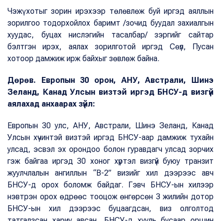
Чэжү хотыг зорин ирэхээр төлөвлөж буй иргэд аяллын
зорилгоо тодорхойлох баримт /зочид буудал захиалгын
хуудас, буцах нислэгийн тасалбар/ зэргийг сайтар
бэлтгэн ирэх, аялах зорилготой иргэд Сөүл, Пусан
хотоор дамжиж ирж байхыг зөвлөж байна.
Дөрөв. Европын 30 орон, АНУ, Австрали, Шинэ
Зеланд, Канад Улсын визтэй иргэд БНСУ-д визгүй
аялахад анхаарах зүйл:
Европын 30 улс, АНУ, Австрали, Шинэ Зеланд, Канад
Улсын хүчинтэй визтэй иргэд БНСУ-аар дамжиж тухайн
улсад, эсвэл эх орондоо болон гуравдагч улсад зорчих
гэж байгаа иргэд 30 хоног хүртэл визгүй буюу транзит
жуулчлалын ангиллын “В-2” визийг хил дээрээс авч
БНСУ-д орох боломж байдаг. Гэвч БНСУ-ын хилээр
нэвтрэн орох өдрөөс тооцож өнгөрсөн 3 жилийн дотор
БНСУ-ын хил дээрээс буцаагдсан, виз олголтод
татгалзсан хариу авсан, БНСУ-д хууль бусаар оршин