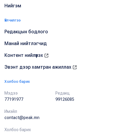
Нийгэм
Үйлчилгээ
Редакцын бодлого
Манай нийтлэгчид
Контент нийлүүлэх
Эвэнт дээр хамтран ажиллах
Холбоо барих
Мэдээ
Редакц
77191977
99126085
Имэйл
contact@peak.mn
Холбоо барих