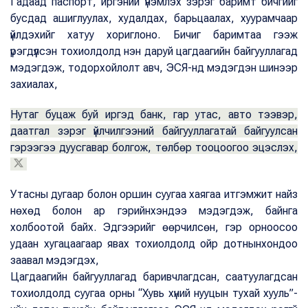
Гадаад паспорт, иргэний үнэмлэх зэрэг баримт бичгийг
бусдад ашиглуулах, худалдах, барьцаалах, хуурамчаар
үйлдэхийг хатуу хориглоно. Бичиг баримтаа гээж
үрэгдүүлсэн тохиолдолд нэн даруй цагдаагийн байгууллагад
мэдэгдэж, тодорхойлолт авч, ЭСЯ-нд мэдэгдэн шинээр
захиалах,
Нутаг буцаж буй иргэд банк, гар утас, авто тээвэр,
даатгал зэрэг үйлчилгээний байгууллагатай байгуулсан
гэрээгээ дуусгавар болгож, төлбөр тооцоогоо эцэслэх,
Утасны дугаар болон оршин суугаа хаягаа итгэмжит найз
нөхөд болон ар гэрийнхэндээ мэдэгдэж, байнга
холбоотой байх. Эдгээрийг өөрчилсөн, гэр орноосоо
удаан хугацаагаар явах тохиолдолд ойр дотнынхондоо
заавал мэдэгдэх,
Цагдаагийн байгууллагад баривчлагдсан, саатуулагдсан
тохиолдолд суугаа орны “Хувь хүний нууцын тухай хууль”-