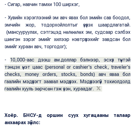
- Сигар, навчин тамхи 100 ширхэг,
- Хувийн хэрэглээний эм авч явах бол эмийн сав боодол,
эмчийн жор, тодорхойлолтыг үзүүлэх шаардлагатай.
(мансууруулах, сэтгэцэд нөлөөлөх эм, судсаар сэлбэх
шингэн зэрэг эмийг хилээр нэвтрүүлэхийг завдсан бол
эмийг хураан авч, торгодог);
-
10,000-аас дээш ам.доллар бэлнээр, эсхүл түүнтэй
тэнцэх үнэт цаас (personal or cashier's check, traveler's
checks, money orders, stocks, bonds) авч яваа бол
гаалийн мэдүүлэгт заавал мэдүүлэх. Мэдүүлээгүй тохиолдолд
гаалийн хууль зөрчсөн гэж үзэн, хураадаг.
Хоёр. БНСУ-д оршин суух хугацааны талаар
анхаарах зүйлс: