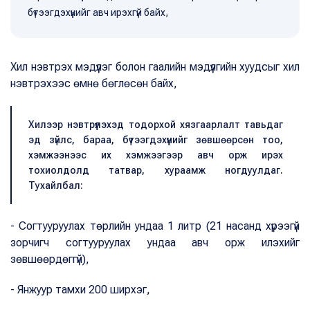
бүтээгдэхүүнийг авч ирэхгүй байх,
Хил нэвтрэх мэдүүлэг болон гаалийн мэдүүлгийн хуудсыг хил
нэвтрэхээс өмнө бөглөсөн байх,
Хилээр нэвтрүүлэхэд тодорхой хязгаарлалт тавьдаг
эд зүйлс, бараа, бүтээгдэхүүнийг зөвшөөрсөн тоо,
хэмжээнээс их хэмжээгээр авч орж ирэх
тохиолдолд татвар, хураамж ногдуулдаг.
Тухайлбал:
- Согтууруулах төрлийн ундаа 1 литр (21 насанд хүрээгүй
зорчигч согтууруулах ундаа авч орж илэхийг
зөвшөөрдөггүй),
- Янжуур тамхи 200 ширхэг,