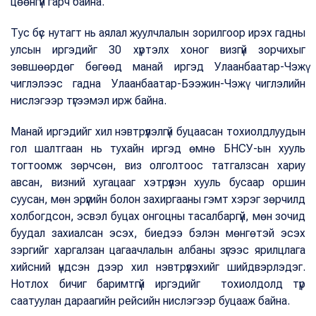
цөөнгүй гарч байна.
Тус бүс нутагт нь аялал жуулчлалын зорилгоор ирэх гадны
улсын иргэдийг 30 хүртэлх хоног визгүй зорчихыг
зөвшөөрдөг бөгөөд манай иргэд Улаанбаатар-Чэжү
чиглэлээс гадна Улаанбаатар-Бээжин-Чэжү чиглэлийн
нислэгээр түгээмэл ирж байна.
Манай иргэдийг хил нэвтрүүлэлгүй буцаасан тохиолдлуудын
гол шалтгаан нь тухайн иргэд өмнө БНСУ-ын хууль
тогтоомж зөрчсөн, виз олголтоос татгалзсан хариу
авсан, визний хугацааг хэтрүүлэн хууль бусаар оршин
суусан, мөн эрүүгийн болон захиргааны гэмт хэрэг зөрчилд
холбогдсон, эсвэл буцах онгоцны тасалбаргүй, мөн зочид
буудал захиалсан эсэх, биедээ бэлэн мөнгөтэй эсэх
зэргийг харгалзан цагаачлалын албаны зүгээс ярилцлага
хийсний үндсэн дээр хил нэвтрүүлэхийг шийдвэрлэдэг.
Нотлох бичиг баримтгүй иргэдийг тохиолдолд түр
саатуулан дараагийн рейсийн нислэгээр буцааж байна.