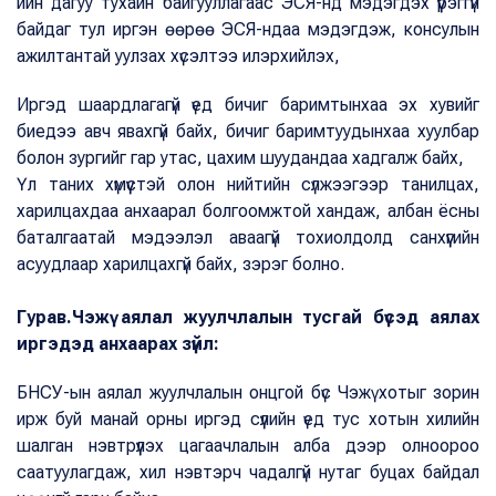
ийн дагуу тухайн байгууллагаас ЭСЯ-нд мэдэгдэх үүрэггүй
байдаг тул иргэн өөрөө ЭСЯ-ндаа мэдэгдэж, консулын
ажилтантай уулзах хүсэлтээ илэрхийлэх,
Иргэд шаардлагагүй үед бичиг баримтынхаа эх хувийг
биедээ авч явахгүй байх, бичиг баримтуудынхаа хуулбар
болон зургийг гар утас, цахим шуудандаа хадгалж байх,
Үл таних хүмүүстэй олон нийтийн сүлжээгээр танилцах,
харилцахдаа анхаарал болгоомжтой хандаж, албан ёсны
баталгаатай мэдээлэл аваагүй тохиолдолд санхүүгийн
асуудлаар харилцахгүй байх, зэрэг болно.
Гурав.Чэжү аялал жуулчлалын тусгай бүсэд аялах
иргэдэд анхаарах зүйл:
БНСУ-ын аялал жуулчлалын онцгой бүс Чэжү хотыг зорин
ирж буй манай орны иргэд сүүлийн үед тус хотын хилийн
шалган нэвтрүүлэх цагаачлалын алба дээр олноороо
саатуулагдаж, хил нэвтэрч чадалгүй нутаг буцах байдал