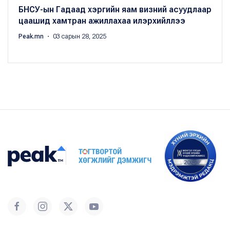
БНСУ-ын Гадаад хэргийн яам визний асуудлаар
цаашид хамтран ажиллахаа илэрхийллээ
Peak.mn
・ 03 сарын 28, 2025