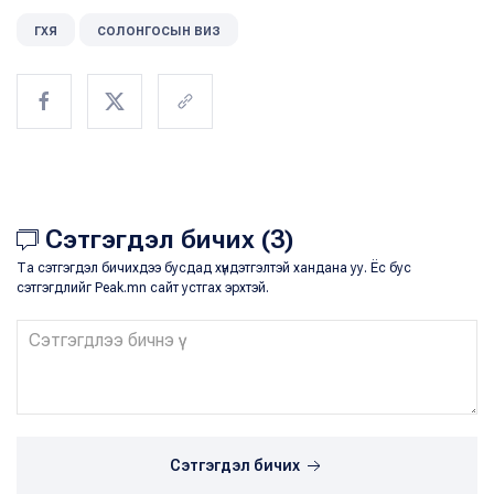
гхя
солонгосын виз
Сэтгэгдэл бичих (3)
Та сэтгэгдэл бичихдээ бусдад хүндэтгэлтэй хандана уу. Ёс бус
сэтгэгдлийг Peak.mn сайт устгах эрхтэй.
Сэтгэгдэл бичих