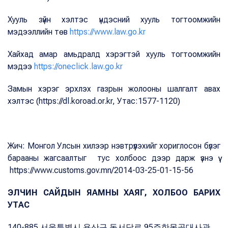
Хууль зүйн хэлтэс үндэсний хууль тогтоомжийн
мэдээллийн төв
https://www.law.go.kr
Хайхад амар амьдралд хэрэгтэй хууль тогтоомжийн
мэдээ
https://oneclick.law.go.kr
Замын хэрэг эрхлэх газрын жолооны шалгалт авах
хэлтэс (https://dl.koroad.or.kr, Утас:1577-1120)
Жич: Монгол Улсын хилээр нэвтрүүлэхийг хориглосон бүлэг
барааны жагсаалтыг тус холбоос дээр дарж үзнэ үү.
https://www.customs.gov.mn/2014-03-25-01-15-56
ЭЛЧИН САЙДЫН ЯАМНЫ ХАЯГ, ХОЛБОО БАРИХ
УТАС
140-885 서울특별시 용산구 독서당로 95주한몽골대사관