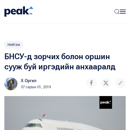
Нийгэм
БНСУ-д зорчих болон оршин
сууж буй иргэдийн анхааралд
Х.Оргил
07 сарын 01, 2019