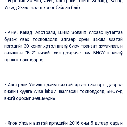
- Европын 30 улс, АНУ, Австрали, Шинэ Зеланд, Канад
Улсад 3-аас дээш хоног байсан байх,
- АНУ, Канад, Австрали, Шинэ Зеланд Улсаас нутагтаа
буцаж явах тохиолдолд эдгээр орны цахим визтэй
иргэдийг 30 хоног хүртэл визгүй буюу транзит жуулчлалын
ангиллын “В-2” визийг хил дээрээс авч БНСУ-д визгүй
орохыг зөвшөөрнө,
- Австрали Улсын цахим визтэй иргэд паспорт дээрээ
визийн хуулга /visa label/ наалгасан тохиолдолд БНСУ-д
визгүй орохыг зөвшөөрнө,
- Япон Улсын визтэй иргэдийн 2016 оны 5 дугаар сарын