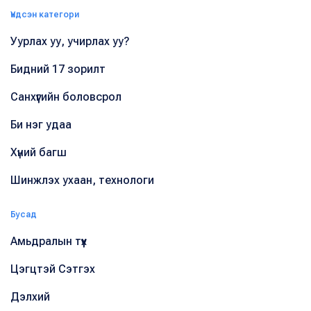
Үндсэн категори
Уурлах уу, учирлах уу?
Бидний 17 зорилт
Санхүүгийн боловсрол
Би нэг удаа
Хүний багш
Шинжлэх ухаан, технологи
Бусад
Амьдралын түүх
Цэгцтэй Сэтгэх
Дэлхий