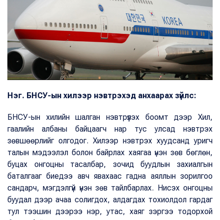
Нэг. БНСУ-ын хилээр нэвтрэхэд анхаарах зүйлс:
БНСУ-ын хилийн шалган нэвтрүүлэх боомт дээр Хил,
гаалийн албаны байцаагч нар тус улсад нэвтрэх
зөвшөөрлийг олгодог. Хилээр нэвтрэх хуудсанд уригч
талын мэдээлэл болон байрлах хаягаа үнэн зөв бөглөн,
буцах онгоцны тасалбар, зочид буудлын захиалгын
баталгааг биедээ авч явахаас гадна аяллын зорилгоо
сандарч, мэгдэлгүй үнэн зөв тайлбарлах. Нисэх онгоцны
буудал дээр ачаа солигдох, алдагдах тохиолдол гардаг
тул тээшин дээрээ нэр, утас, хаяг зэргээ тодорхой