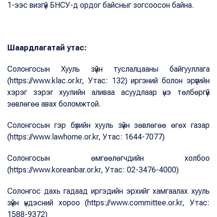
1-ээс визгүй БНСУ-д ордог байсныг зогсоосон байна.
Шаардлагатай утас:
Солонгосын Хууль зүйн туслалцааны байгууллага
(https://www.klac.or.kr, Утас: 132) иргэний болон эрүүгийн
хэрэг зэрэг хуулийн аливаа асуудлаар үнэ төлбөргүй
зөвлөгөө авах боломжтой.
Солонгосын гэр бүлийн хууль зүйн зөвлөгөө өгөх газар
(https://www.lawhome.or.kr, Утас: 1644-7077)
Солонгосын өмгөөлөгчдийн холбоо
(https://www.koreanbar.or.kr, Утас: 02-3476-4000)
Солонгос дахь гадаад иргэдийн эрхийг хамгаалах хууль
зүйн үндэсний хороо (https://www.committee.or.kr, Утас:
1588-9372)