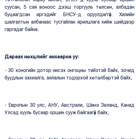
суусан, 5 сая воноос дээш торгууль төлсөн, албадан
буцаагдсан иргэдийг БНСУ-д оруулдаггүй. Хилийн
шалгалтын албанаас тусгайлан ярилцлага хийж шийдвэр
гаргадаг байна.
Дараах нөхцлийг анхаарна уу:
- 30 хоногийн дотор нисэх онгоцны тийзтэй байх, зочид
буудлын захиалга, аялалын тодорхой хөтөлбөртэй байх,
- Европын 30 улс, АНУ, Австрали, Шинэ Зеланд, Канад
Улсад хууль бусаар оршин сууж байгаагүй байх,