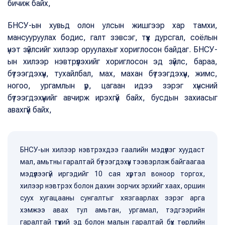
бичиж байх,
БНСУ-ын хувьд олон улсын жишгээр хар тамхи,
мансууруулах бодис, галт зэвсэг, түүх дурсгал, соёлын
үнэт зүйлсийг хилээр оруулахыг хориглосон байдаг. БНСУ-
ын хилээр нэвтрүүлэхийг хориглосон эд зүйлс, бараа,
бүтээгдэхүүн, тухайлбал, мах, махан бүтээгдэхүүн, жимс,
ногоо, ургамлын үр, цагаан идээ зэрэг хүнсний
бүтээгдэхүүнийг авчирж ирэхгүй байх, бусдын захиасыг
авахгүй байх,
БНСУ-ын хилээр нэвтрэхдээ гаалийн мэдүүлэг хуудаст
мал, амьтны гаралтай бүтээгдэхүүн тээвэрлэж байгаагаа
мэдүүлээгүй иргэдийг 10 сая хүртэл воноор торгох,
хилээр нэвтрэх болон дахин зорчих эрхийг хаах, оршин
суух хугацааны сунгалтыг хязгаарлах зэрэг арга
хэмжээ авах тул амьтан, ургамал, тэдгээрийн
гаралтай түүхий эд болон малын гаралтай бүх төрлийн