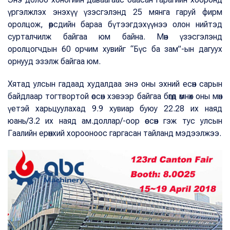
үргэлжлэх энэхүү үзэсгэлэнд 25 мянга гаруй фирм
оролцож, өөрсдийн бараа бүтээгдэхүүнээ олон нийтэд
сурталчилж байгаа юм байна. Мөн үзэсгэлэнд
оролцогчдын 60 орчим хувийг “Бүс ба зам”-ын дагуух
орнууд эзэлж байгаа юм.
Хятад улсын гадаад худалдаа энэ оны эхний есөн сарын
байдлаар тогтвортой өссөн хэвээр байгаа бөгөөд өмнөх оны мөн
үетэй харьцуулахад 9.9 хувиар буюу 22.28 их наяд
юань/3.2 их наяд ам.доллар/-оор өссөн гэж тус улсын
Гаалийн ерөнхий хорооноос гаргасан тайланд мэдээлжээ.