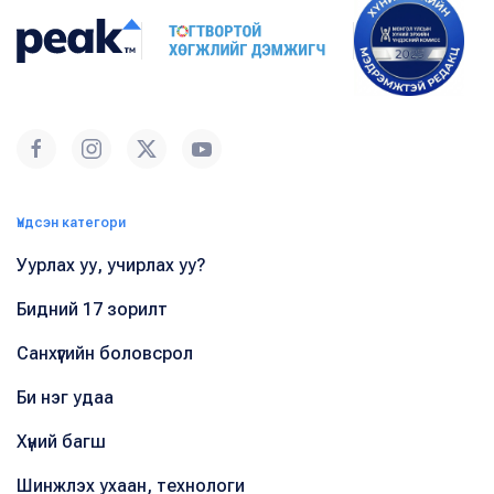
Үндсэн категори
Уурлах уу, учирлах уу?
Бидний 17 зорилт
Санхүүгийн боловсрол
Би нэг удаа
Хүний багш
Шинжлэх ухаан, технологи