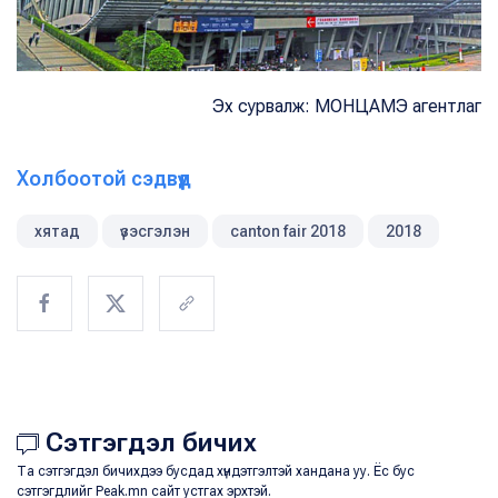
Эх сурвалж: МОНЦАМЭ агентлаг
Холбоотой сэдвүүд
хятад
үзэсгэлэн
canton fair 2018
2018
Сэтгэгдэл бичих
Та сэтгэгдэл бичихдээ бусдад хүндэтгэлтэй хандана уу. Ёс бус
сэтгэгдлийг Peak.mn сайт устгах эрхтэй.