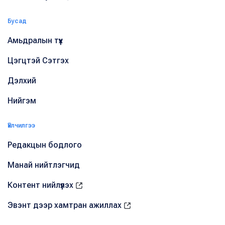
Бусад
Амьдралын түүх
Цэгцтэй Сэтгэх
Дэлхий
Нийгэм
Үйлчилгээ
Редакцын бодлого
Манай нийтлэгчид
Контент нийлүүлэх
Эвэнт дээр хамтран ажиллах