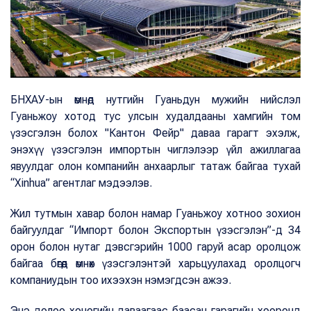
БНХАУ-ын өмнөд нутгийн Гуаньдун мужийн нийслэл
Гуаньжоу хотод тус улсын худалдааны хамгийн том
үзэсгэлэн болох "Кантон Фейр" даваа гарагт эхэлж,
энэхүү үзэсгэлэн импортын чиглэлээр үйл ажиллагаа
явуулдаг олон компанийн анхаарлыг татаж байгаа тухай
“Xinhua” агентлаг мэдээлэв.
Жил тутмын хавар болон намар Гуаньжоу хотноо зохион
байгуулдаг “Импорт болон Экспортын үзэсгэлэн”-д 34
орон болон нутаг дэвсгэрийн 1000 гаруй асар оролцож
байгаа бөгөөд өмнөх үзэсгэлэнтэй харьцуулахад оролцогч
компаниудын тоо ихээхэн нэмэгдсэн ажээ.
Энэ долоо хоногийн даваагаас баасан гарагийн хооронд