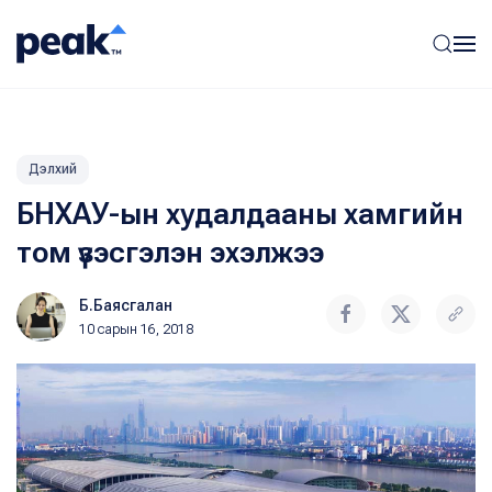
Дэлхий
БНХАУ-ын худалдааны хамгийн
том үзэсгэлэн эхэлжээ
Б.Баясгалан
10 сарын 16, 2018