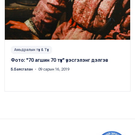
Амьдралын түүх & Түүх
Фото: "70 агшин 70 түүх" үзэсгэлэнг дэлгэв
Б.Баясгалан
・ 09 сарын 16, 2019