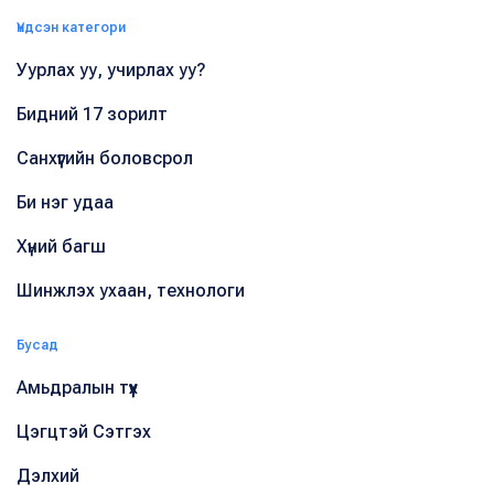
Үндсэн категори
Уурлах уу, учирлах уу?
Бидний 17 зорилт
Санхүүгийн боловсрол
Би нэг удаа
Хүний багш
Шинжлэх ухаан, технологи
Бусад
Амьдралын түүх
Цэгцтэй Сэтгэх
Дэлхий