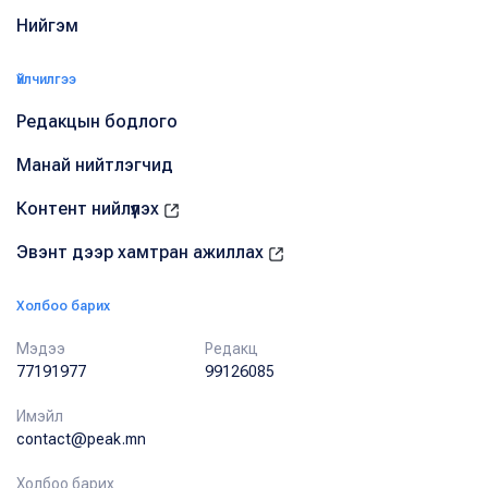
Нийгэм
Үйлчилгээ
Редакцын бодлого
Манай нийтлэгчид
Контент нийлүүлэх
Эвэнт дээр хамтран ажиллах
Холбоо барих
Мэдээ
Редакц
77191977
99126085
Имэйл
contact@peak.mn
Холбоо барих