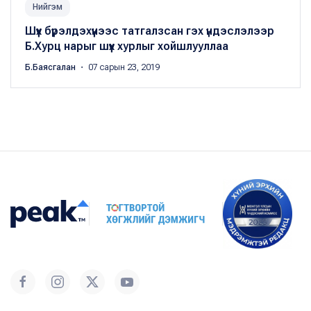
Нийгэм
Шүүх бүрэлдэхүүнээс татгалзсан гэх үндэслэлээр
Б.Хурц нарыг шүүх хурлыг хойшлууллаа
Б.Баясгалан
・ 07 сарын 23, 2019