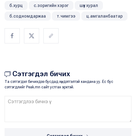
б.хурц
с.зоригийн хэрэг
шүүх хурал
б.содномдаржаа
т.чимгээ
ц.амгаланбаатар
Сэтгэгдэл бичих
Та сэтгэгдэл бичихдээ бусдад хүндэтгэлтэй хандана уу. Ёс бус
сэтгэгдлийг Peak.mn сайт устгах эрхтэй.