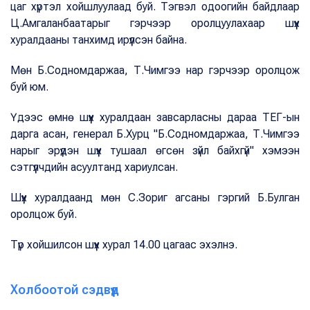
цаг хүртэл хойшлуулаад буй. Тэгвэл одоогийн байдлаар
Ц.Амгаланбаатарыг гэрчээр оролцуулахаар шүүх
хуралдааны танхимд ирүүлсэн байна.
Мөн Б.Содномдаржаа, Т.Чимгээ нар гэрчээр оролцож
буй юм.
Үдээс өмнө шүүх хуралдаан завсарласны дараа ТЕГ-ын
дарга асан, генерал Б.Хурц "Б.Содномдаржаа, Т.Чимгээ
нарыг эрүүдэн шүүх тушаал өгсөн зүйл байхгүй" хэмээн
сэтгүүлчдийн асуултанд хариулсан.
Шүүх хуралдаанд мөн С.Зориг агсаны гэргий Б.Булган
оролцож буй.
Түр хойшилсон шүүх хурал 14.00 цагаас эхэлнэ.
Холбоотой сэдвүүд