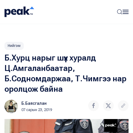
Нийгэм
Б.Хурц нарыг шүүх хуралд
Ц.Амгаланбаатар,
Б.Содномдаржаа, Т.Чимгээ нар
оролцож байна
Б.Баясгалан
07 сарын 23, 2019