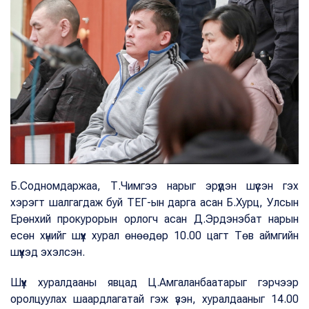
Б.Содномдаржаа, Т.Чимгээ нарыг эрүүдэн шүүсэн гэх
хэрэгт шалгагдаж буй ТЕГ-ын дарга асан Б.Хурц, Улсын
Ерөнхий прокурорын орлогч асан Д.Эрдэнэбат нарын
есөн хүнийг шүүх хурал өнөөдөр 10.00 цагт Төв аймгийн
шүүхэд эхэлсэн.
Шүүх хуралдааны явцад Ц.Амгаланбаатарыг гэрчээр
оролцуулах шаардлагатай гэж үзэн, хуралдааныг 14.00