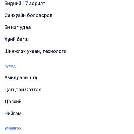
Бидний 17 зорилт
Санхүүгийн боловсрол
Би нэг удаа
Хүний багш
Шинжлэх ухаан, технологи
Бусад
Амьдралын түүх
Цэгцтэй Сэтгэх
Дэлхий
Нийгэм
Үйлчилгээ