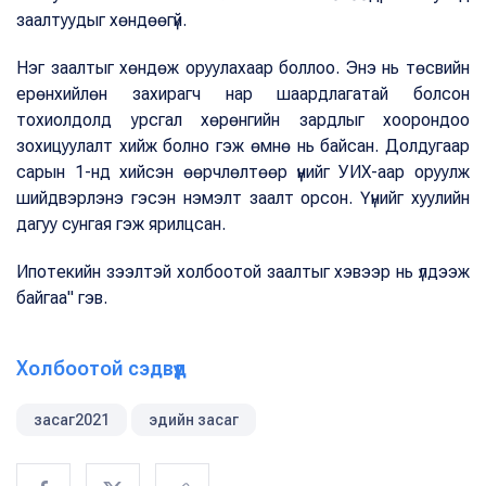
заалтуудыг хөндөөгүй.
Нэг заалтыг хөндөж оруулахаар боллоо. Энэ нь төсвийн
ерөнхийлөн захирагч нар шаардлагатай болсон
тохиолдолд урсгал хөрөнгийн зардлыг хоорондоо
зохицуулалт хийж болно гэж өмнө нь байсан. Долдугаар
сарын 1-нд хийсэн өөрчлөлтөөр үүнийг УИХ-аар оруулж
шийдвэрлэнэ гэсэн нэмэлт заалт орсон. Үүнийг хуулийн
дагуу сунгая гэж ярилцсан.
Ипотекийн зээлтэй холбоотой заалтыг хэвээр нь үлдээж
байгаа" гэв.
Холбоотой сэдвүүд
засаг2021
эдийн засаг