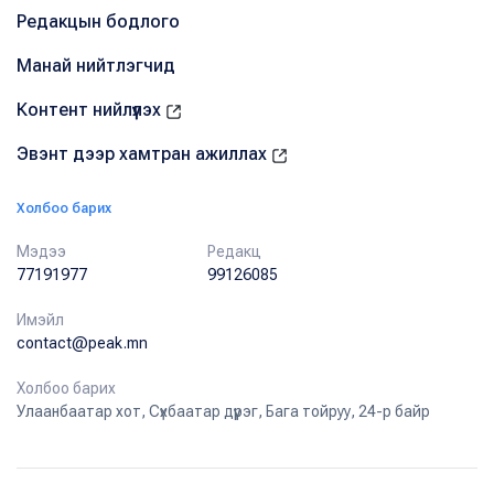
Редакцын бодлого
Манай нийтлэгчид
Контент нийлүүлэх
Эвэнт дээр хамтран ажиллах
Холбоо барих
Мэдээ
Редакц
77191977
99126085
Имэйл
contact@peak.mn
Холбоо барих
Улаанбаатар хот, Сүхбаатар дүүрэг, Бага тойруу, 24-р байр