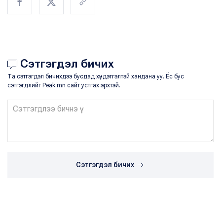
Сэтгэгдэл бичих
Та сэтгэгдэл бичихдээ бусдад хүндэтгэлтэй хандана уу. Ёс бус
сэтгэгдлийг Peak.mn сайт устгах эрхтэй.
Сэтгэгдэл бичих