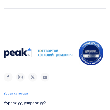
Үндсэн категори
Уурлах уу, учирлах уу?