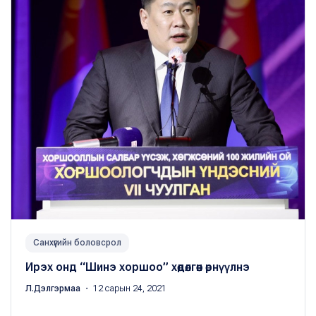
Санхүүгийн боловсрол
Ирэх онд “Шинэ хоршоо” хөдөлгөөн өрнүүлнэ
Л.Дэлгэрмаа
・ 12 сарын 24, 2021