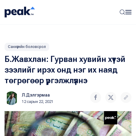
Санхүүгийн боловсрол
Б.Жавхлан: Гурван хувийн хүүтэй
зээлийг ирэх онд нэг их наяд
төгрөгөөр үргэлжлүүлнэ
Л.Дэлгэрмаа
12 сарын 22, 2021