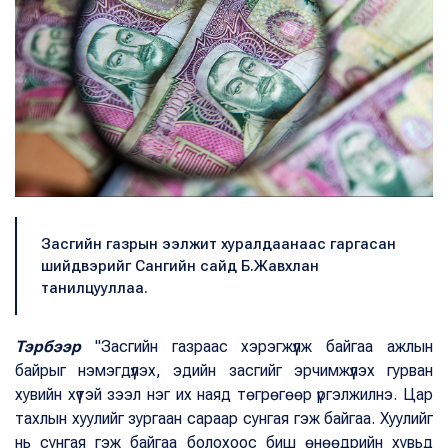
Засгийн газрын ээлжит хуралдаанаас гаргасан
шийдвэрийг Сангийн сайд Б.Жавхлан
танилцууллаа.
Тэрбээр
"Засгийн газраас хэрэгжүүлж байгаа ажлын
байрыг нэмэгдүүлэх, эдийн засгийг эрчимжүүлэх гурван
хувийн хүүтэй зээл нэг их наяд төгрөгөөр үргэлжилнэ. Цар
тахлын хуулийг зургаан сараар сунгая гэж байгаа. Хуулийг
нь сунгая гэж байгаа болохоос биш өнөөдрийн хувьд