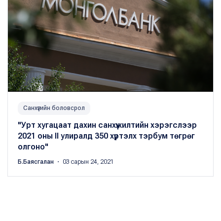
Санхүүгийн боловсрол
"Урт хугацаат дахин санхүүжилтийн хэрэгслээр
2021 оны II улиралд 350 хүртэлх тэрбум төгрөг
олгоно"
Б.Баясгалан
・ 03 сарын 24, 2021