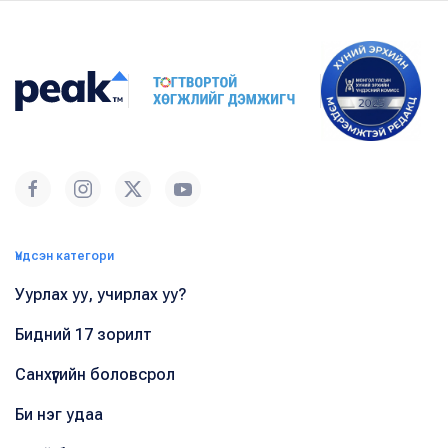
Үндсэн категори
Уурлах уу, учирлах уу?
Бидний 17 зорилт
Санхүүгийн боловсрол
Би нэг удаа