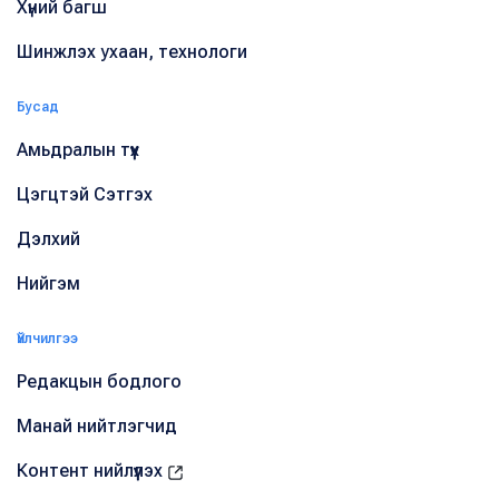
Хүний багш
Шинжлэх ухаан, технологи
Бусад
Амьдралын түүх
Цэгцтэй Сэтгэх
Дэлхий
Нийгэм
Үйлчилгээ
Редакцын бодлого
Манай нийтлэгчид
Контент нийлүүлэх