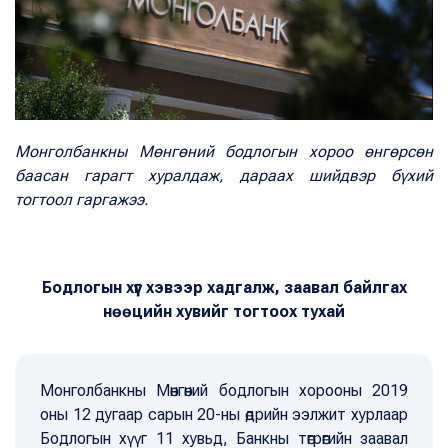
Монголбанкны Мөнгөний бодлогын хороо өнгөрсөн
баасан гарагт хуралдаж, дараах шийдвэр бүхий
тогтоол гаргажээ.
Бодлогын хүүг хэвээр хадгалж, заавал байлгах
нөөцийн хувийг тогтоох тухай
Монголбанкны Мөнгөний бодлогын хорооны 2019
оны 12 дугаар сарын 20-ны өдрийн ээлжит хурлаар
Бодлогын хүүг 11 хувьд, Банкны төгрөгийн заавал