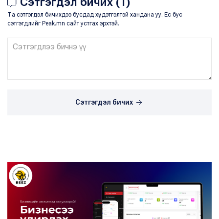
Сэтгэгдэл бичих (1)
Та сэтгэгдэл бичихдээ бусдад хүндэтгэлтэй хандана уу. Ёс бус
сэтгэгдлийг Peak.mn сайт устгах эрхтэй.
Сэтгэгдэл бичих