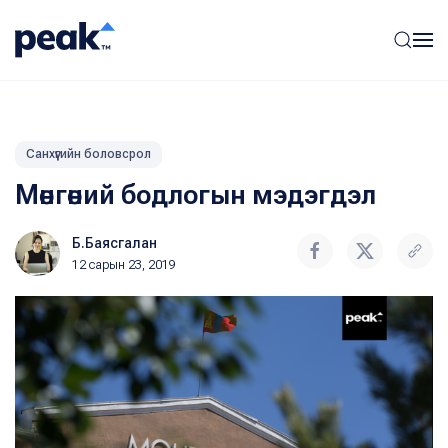
Санхүүгийн боловсрол
Мөнгөний бодлогын мэдэгдэл
Б.Баясгалан
12 сарын 23, 2019