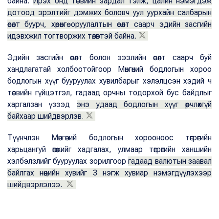
байна.
Ирэх онд төсвийн зардал тэлж, цалин нэмэгдэж
дотоод эрэлтийг дэмжих боловч уул уурхайн салбарын
өсөлт буурч, хөрөнгө оруулалтын өсөлт саарч эдийн засгийн
идэвхжил тогтворжих төлөвтэй байна.
Эдийн засгийн өсөлт болон зээлийн өсөлт саарч буй
хандлагатай холбоотойгоор Мөнгөний бодлогын хороо
бодлогын хүүг бууруулах хувилбарыг хэлэлцсэн хэдий ч
төсвийн гүйцэтгэл, гадаад орчны тодорхой бус байдлыг
харгалзан үзээд
энэ удаад бодлогын хүүг өөрчлөхгүй
байхаар шийдвэрлэв.
Түүнчлэн Мөнгөний бодлогын хорооноос төгрөгийн
харьцангуй өгөөжийг хадгалах, улмаар төгрөгийн ханшийн
хэлбэлзлийг бууруулах зорилгоор
гадаад валютын заавал
байлгах нөөцийн хувийг 3 нэгж хувиар нэмэгдүүлэхээр
шийдвэрлэлээ.