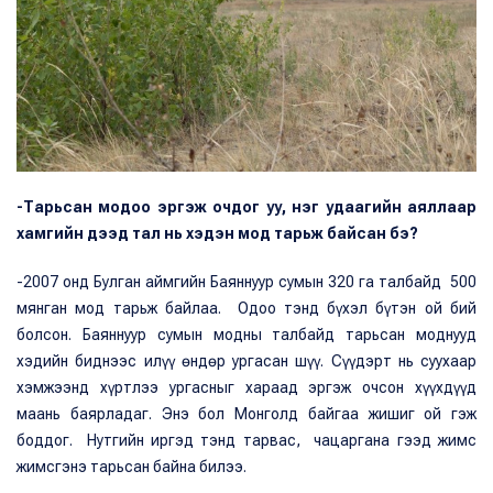
-Тарьсан модоо эргэж очдог уу, нэг удаагийн аяллаар
хамгийн дээд тал нь хэдэн мод тарьж байсан бэ?
-2007 онд Булган аймгийн Баяннуур сумын 320 га талбайд 500
мянган мод тарьж байлаа. Одоо тэнд бүхэл бүтэн ой бий
болсон. Баяннуур сумын модны талбайд тарьсан моднууд
хэдийн биднээс илүү өндөр ургасан шүү. Сүүдэрт нь суухаар
хэмжээнд хүртлээ ургасныг хараад эргэж очсон хүүхдүүд
маань баярладаг. Энэ бол Монголд байгаа жишиг ой гэж
боддог. Нутгийн иргэд тэнд тарвас, чацаргана гээд жимс
жимсгэнэ тарьсан байна билээ.