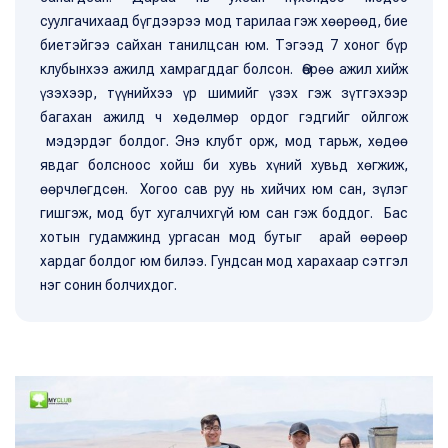
суулгачихаад бүгдээрээ мод тарилаа гэж хөөрөөд, бие
биетэйгээ сайхан танилцсан юм. Тэгээд 7 хоног бүр
клубынхээ ажилд хамрагддаг болсон. Өөрөө ажил хийж
үзэхээр, түүнийхээ үр шимийг үзэх гэж зүтгэхээр
багахан ажилд ч хөдөлмөр ордог гэдгийг ойлгож
мэдэрдэг болдог. Энэ клубт орж, мод тарьж, хөдөө
явдаг болсноос хойш би хувь хүний хувьд хөгжиж,
өөрчлөгдсөн. Хогоо сав руу нь хийчих юм сан, зүлэг
гишгэж, мод бут хугалчихгүй юм сан гэж боддог. Бас
хотын гудамжинд ургасан мод бутыг арай өөрөөр
хардаг болдог юм билээ. Гундсан мод харахаар сэтгэл
нэг сонин болчихдог.