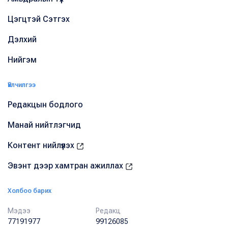
Цэгцтэй Сэтгэх
Дэлхий
Нийгэм
Үйлчилгээ
Редакцын бодлого
Манай нийтлэгчид
Контент нийлүүлэх
Эвэнт дээр хамтран ажиллах
Холбоо барих
Мэдээ
Редакц
77191977
99126085