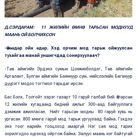
Д.СЭРДАРАМ: 11 ЖИЛИЙН ӨМНӨ ТАРЬСАН МОДНУУД
МААНЬ ОЙ БОЛЧИХСОН
-Өнөөдөр ойн өдөр. Хэд орчим мод тарьж ойжуулсан
тухайгаа манай уншигчдад сонирхуулаач?
-Төв аймгийн Эрдэнэ сумын Цонжинболдог, Төв аймгийн
Аргалант, Булган аймгийн Баяннуур сум, нийслэлийн Багануур
дүүрэгт модоо тогтмол тарьдаг ирсэн.
Бас Бэлх, Толгойт зэрэг газарт 10 гаруй талбай бий. Өнгөрсөн
12 жилийн хугацаанд бидний ажлыг 300-аад байгууллага
дэмжиж ажилласан. Нийт тарьсан модны 80 гаруй хувь нь
ургасан. 800 мянга гаруй мод тарьж ургуулаад байна. Гэхдээ
энэ тоог нарийн тооцоход амаргүй. Нэг сая мод тарих
зорилгодоо хүрэхэд ойртож байна. Залуус маань нэг байтугай