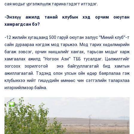
сая модыг үргэлжлүүлж тарина гэдэгт итгэдэг.
-Энэхүү ажилд танай клубын хэд орчим оюутан
хамрагдсан бэ?
-12 жилийн хугацаанд 500 гаруй оюутан залуус "Миний клуб"-т
сайн дураараа нэгдэж мод тарьжээ. Мод тарих хөдөлмөрийн
багаж зэвсэг, орчин нөхцөлийг хангах, тарьсан модыг харж
хамгаалах ажилд “Ногоон Ази” ТББ тусалдаг. Цөлжилтийг
зогсоох зорилготой энэ байгууллагатай бид хамтын
ажиллагаатай. Тэдэнд олон улсын ойн өдөр баярлалаа гэж
клубынхээ нийт гишүүдийн өмнөөс чин сэтгэлийн талархлаа
илэрхийлмээр байна.