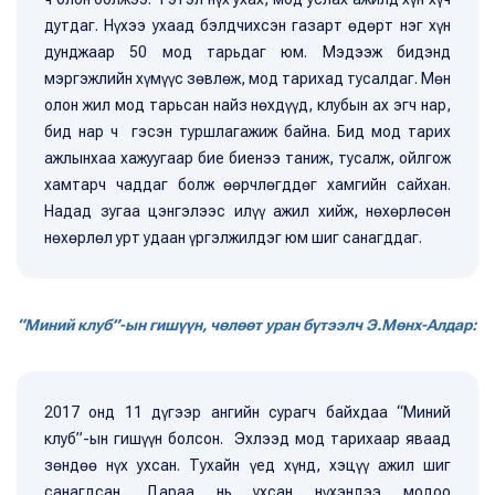
дутдаг. Нүхээ ухаад бэлдчихсэн газарт өдөрт нэг хүн
дунджаар 50 мод тарьдаг юм. Мэдээж бидэнд
мэргэжлийн хүмүүс зөвлөж, мод тарихад тусалдаг. Мөн
олон жил мод тарьсан найз нөхдүүд, клубын ах эгч нар,
бид нар ч гэсэн туршлагажиж байна. Бид мод тарих
ажлынхаа хажуугаар бие биенээ таниж, тусалж, ойлгож
хамтарч чаддаг болж өөрчлөгддөг хамгийн сайхан.
Надад зугаа цэнгэлээс илүү ажил хийж, нөхөрлөсөн
нөхөрлөл урт удаан үргэлжилдэг юм шиг санагддаг.
“Миний клуб”-ын гишүүн, чөлөөт уран бүтээлч Э.Мөнх-Алдар:
2017 онд 11 дүгээр ангийн сурагч байхдаа “Миний
клуб”-ын гишүүн болсон. Эхлээд мод тарихаар яваад
зөндөө нүх ухсан. Тухайн үед хүнд, хэцүү ажил шиг
санагдсан. Дараа нь ухсан нүхэндээ модоо