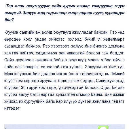
-Тэр олон оюутнуудыг сайн дурын ажилд хамруулна гэдэг
амаргүй. Залуус мод тарьснаар ямар чадвар сууж, суралцдаг
бол?
-Хуучин сангийн аж ахуйд оюутнууд ажилладаг байсан. Тэр үед
өөрсдөө хоол ундаа хийхээс эхлээд бүхий л хөдөлмөрт
суралцдаг байжээ. Тэр хэрээрээ залуус бие биенээ дэмжиж,
хамтач нийтэч, хөдөлмөрч зан чанартай болсон гэж боддог.
Сайн дураараа ажиллаж байгаа оюутнууд маань ч бас ийм л
сайн зан чанарыг өвлөөсэй гэж хүсдэг. Залуусыгаа бие хүн,
Монгол улсын бие даасан иргэн болж төлөвшихөд нь “Миний
клуб” том хөрөнгө оруулалт болсон гэж боддог. Сонирхуулахад
клубээс 30 гаруй хос төрж, үр хүүхэдтэй болсон. Одоо би энэ
клубээ залуу багш нартаа хүлээлгэн өгмөөр байна. Энэ ажлыг
хийхэд их сургуулийн багш нар илүү үр дүнтэй ажиллана гэдэгт
итгэдэг.