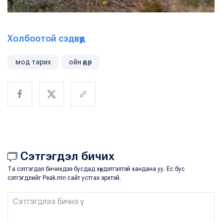
Холбоотой сэдвүүд
мод тарих
ойн өдөр
Сэтгэгдэл бичих
Та сэтгэгдэл бичихдээ бусдад хүндэтгэлтэй хандана уу. Ёс бус
сэтгэгдлийг Peak.mn сайт устгах эрхтэй.