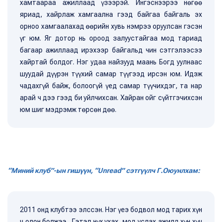
хамтаараа ажиллаад үзээрэй. Ингэснээрээ нөгөө
яриад, хайрлаж хамгаална гээд байгаа байгаль эх
орноо хамгаалахад өөрийн хувь нэмрээ оруулсан гэсэн
үг юм. Яг дотор нь ороод залуустайгаа мод тариад
багаар ажиллаад ирэхээр байгальд чин сэтгэлээсээ
хайртай болдог. Нэг удаа найзууд маань Богд уулнаас
шуудай дүүрэн түүхий самар түүгээд ирсэн юм. Идэж
чадахгүй байж, болоогүй үед самар түүчихдэг, та нар
арай ч дээ гээд би уйлчихсан. Хайран ойг сүйтгэчихсэн
юм шиг мэдрэмж төрсөн дөө.
“Миний клуб”-ын гишүүн, “Unread” сэтгүүлч Г.Оюунлхам:
2011 онд клубтээ элссэн. Нэг үеэ бодвол мод тарих хүн
ч олон болжээ. Гэтэл нүх ухах, мод услах ажилд хүн хүч