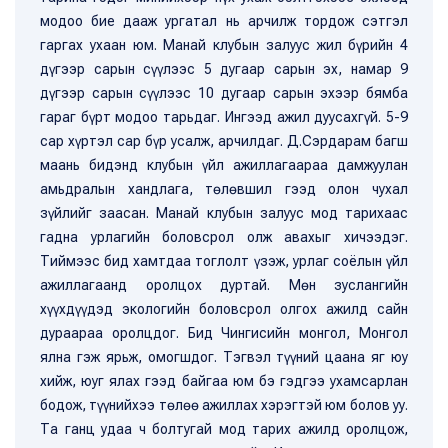
модоо бие дааж ургатал нь арчилж тордож сэтгэл
гаргах ухаан юм. Манай клубын залуус жил бүрийн 4
дүгээр сарын сүүлээс 5 дугаар сарын эх, намар 9
дүгээр сарын сүүлээс 10 дугаар сарын эхээр бямба
гараг бүрт модоо тарьдаг. Ингээд ажил дуусахгүй. 5-9
сар хүртэл сар бүр усалж, арчилдаг. Д.Сэрдарам багш
маань бидэнд клубын үйл ажиллагаараа дамжуулан
амьдралын хандлага, төлөвшил гээд олон чухал
зүйлийг заасан. Манай клубын залуус мод тарихаас
гадна урлагийн боловсрол олж авахыг хичээдэг.
Тиймээс бид хамтдаа тоглолт үзэж, урлаг соёлын үйл
ажиллагаанд оролцох дуртай. Мөн зуслангийн
хүүхдүүдэд экологийн боловсрол олгох ажилд сайн
дураараа оролцдог. Бид Чингисийн монгол, Монгол
ялна гэж ярьж, омогшдог. Тэгвэл түүний цаана яг юу
хийж, юуг ялах гээд байгаа юм бэ гэдгээ ухамсарлан
бодож, түүнийхээ төлөө ажиллах хэрэгтэй юм болов уу.
Та ганц удаа ч болтугай мод тарих ажилд оролцож,