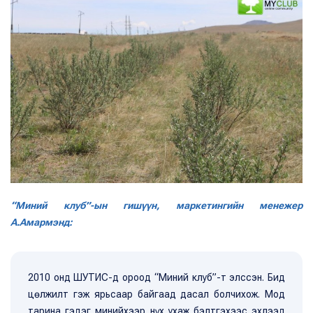
“Миний клуб”-ын гишүүн, маркетингийн менежер
А.Амармэнд:
2010 онд ШУТИС-д ороод “Миний клуб”-т элссэн. Бид
цөлжилт гэж ярьсаар байгаад дасал болчихож. Мод
тарина гэдэг минийхээр нүх ухаж бэлтгэхээс эхлээд