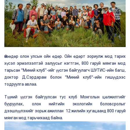
Өнөөдөр олон улсын ойн өдөр. Ойн өдөрт зориулж мод тарих
хүсэл эрмэлзэлтэй залуусыг нэгтгэн, 800 гаруй мянган мод
тарьсан "Миний клуб”-ийг үүсгэн байгуулагч ШУТИС-ийн багш,
доктор Д.Сэрдарам болон "Миний клуб"-ийн гишүүдээс
тодруулга авлаа.
Түүний үүсгэн байгуулсан тус клуб Монголын цөлжилтийг
бууруулах, олон нийтийн экологийн боловсролыг
дээшлүүлэхийг зорьж ажиллан 12 жилийн хугацаанд 800 гаруй
мянган мод тарьчихаад байна.