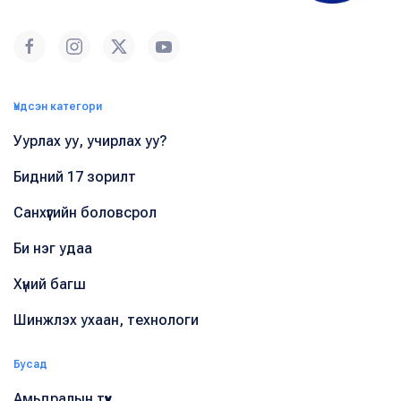
Үндсэн категори
Уурлах уу, учирлах уу?
Бидний 17 зорилт
Санхүүгийн боловсрол
Би нэг удаа
Хүний багш
Шинжлэх ухаан, технологи
Бусад
Амьдралын түүх