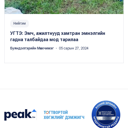
Нийгэм
УГТЭ: Эмч, ажилтнууд хамтран эмнэлгийн
гадна талбайдаа мод тарилаа
Буяндэлгэрийн Мөнхчимэг
・ 05 сарын 27, 2024