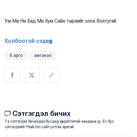
Ум Ма Ни Бад Ми Хум Сайн төрлийг олох болтугай
Холбоотой сэдвүүд
б.арго
эмгэнэл
Сэтгэгдэл бичих
Та сэтгэгдэл бичихдээ бусдад хүндэтгэлтэй хандана уу. Ёс бус
сэтгэгдлийг Peak.mn сайт устгах эрхтэй.