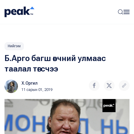
Нийгэм
Б.Арго багш өвчний улмаас
таалал төгсчээ
Х.Оргил
11 сарын 01, 2019