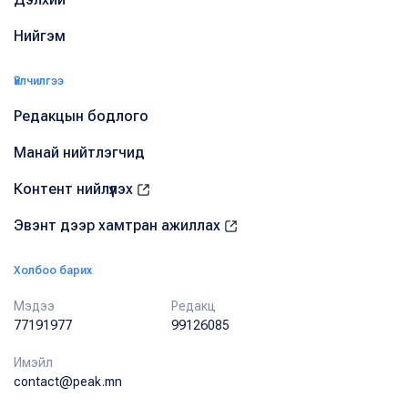
Нийгэм
Үйлчилгээ
Редакцын бодлого
Манай нийтлэгчид
Контент нийлүүлэх
Эвэнт дээр хамтран ажиллах
Холбоо барих
Мэдээ
Редакц
77191977
99126085
Имэйл
contact@peak.mn