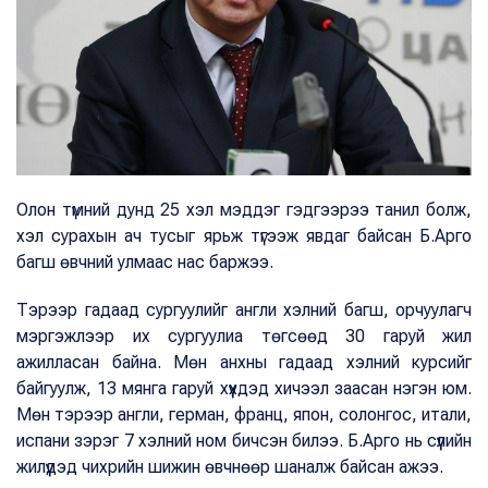
Олон түмний дунд 25 хэл мэддэг гэдгээрээ танил болж,
хэл сурахын ач тусыг ярьж түгээж явдаг байсан Б.Арго
багш өвчний улмаас нас баржээ.
Тэрээр гадаад сургуулийг англи хэлний багш, орчуулагч
мэргэжлээр их сургуулиа төгсөөд 30 гаруй жил
ажилласан байна. Мөн анхны гадаад хэлний курсийг
байгуулж, 13 мянга гаруй хүүхдэд хичээл заасан нэгэн юм.
Мөн тэрээр англи, герман, франц, япон, солонгос, итали,
испани зэрэг 7 хэлний ном бичсэн билээ. Б.Арго нь сүүлийн
жилүүдэд чихрийн шижин өвчнөөр шаналж байсан ажээ.