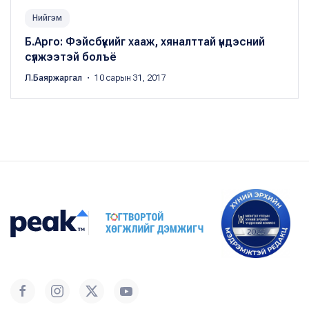
Нийгэм
Б.Арго: Фэйсбүүкийг хааж, хяналттай үндэсний
сүлжээтэй болъё
Л.Баяржаргал
・ 10 сарын 31, 2017