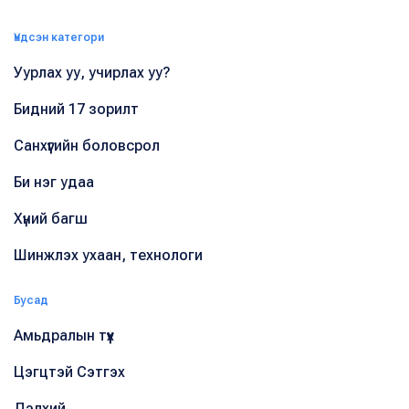
Үндсэн категори
Уурлах уу, учирлах уу?
Бидний 17 зорилт
Санхүүгийн боловсрол
Би нэг удаа
Хүний багш
Шинжлэх ухаан, технологи
Бусад
Амьдралын түүх
Цэгцтэй Сэтгэх
Дэлхий