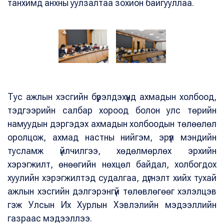
танхимд анхны уулзалтаа зохион байгууллаа.
Тус ажлын хэсгийн бүрэлдэхүүнд ахмадын холбоод,
тэдгээрийн салбар хороод болон улс төрийн
намуудын дэргэдэх ахмадын холбоодын төлөөлөл
оролцож, ахмад настны нийгэм, эрүүл мэндийн
тусламж үйлчилгээ, хөдөлмөрлөх эрхийн
хэрэгжилт, өнөөгийн нөхцөл байдал, холбогдох
хуулийн хэрэгжилтэд судалгаа, дүгнэлт хийх тухай
ажлын хэсгийн дэлгэрэнгүй төлөвлөгөөг хэлэлцэв
гэж Улсын Их Хурлын Хэвлэлийн мэдээллийн
газраас мэдээллээ.