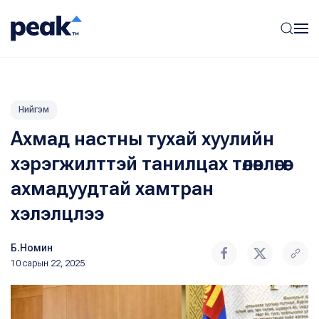
Нийгэм
Ахмад настны тухай хуулийн
хэрэгжилттэй танилцах төлөвлөгөөг
ахмадуудтай хамтран
хэлэлцлээ
Б.Номин
10 сарын 22, 2025