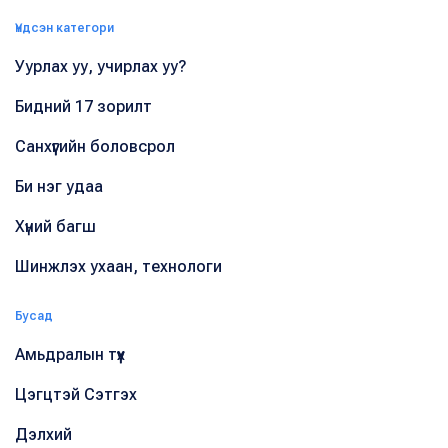
Үндсэн категори
Уурлах уу, учирлах уу?
Бидний 17 зорилт
Санхүүгийн боловсрол
Би нэг удаа
Хүний багш
Шинжлэх ухаан, технологи
Бусад
Амьдралын түүх
Цэгцтэй Сэтгэх
Дэлхий