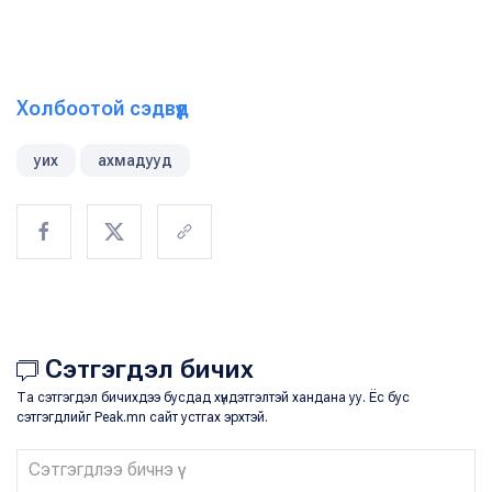
Холбоотой сэдвүүд
уих
ахмадууд
Сэтгэгдэл бичих
Та сэтгэгдэл бичихдээ бусдад хүндэтгэлтэй хандана уу. Ёс бус
сэтгэгдлийг Peak.mn сайт устгах эрхтэй.