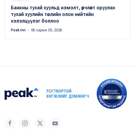
Банкны тухай хуульд нэмэлт, өөрчлөлт оруулах
тухай хуулийн төслийн олон нийтийн
хэлэлцүүлэг боллоо
Peak.mn
・ 06 сарын 05, 2026