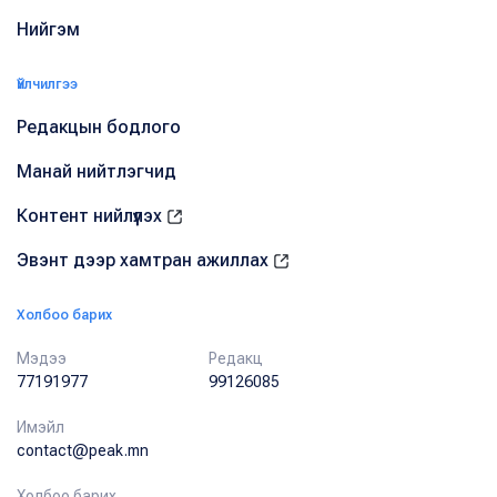
Нийгэм
Үйлчилгээ
Редакцын бодлого
Манай нийтлэгчид
Контент нийлүүлэх
Эвэнт дээр хамтран ажиллах
Холбоо барих
Мэдээ
Редакц
77191977
99126085
Имэйл
contact@peak.mn
Холбоо барих