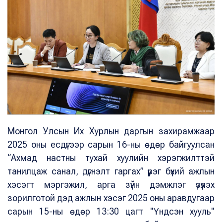
Монгол Улсын Их Хурлын даргын захирамжаар
2025 оны есдүгээр сарын 16-ны өдөр байгуулсан
“Ахмад настны тухай хуулийн хэрэгжилттэй
танилцаж санал, дүгнэлт гаргах” үүрэг бүхий ажлын
хэсэгт мэргэжил, арга зүйн дэмжлэг үзүүлэх
зорилготой дэд ажлын хэсэг 2025 оны аравдугаар
сарын 15-ны өдөр 13:30 цагт "Үндсэн хууль"