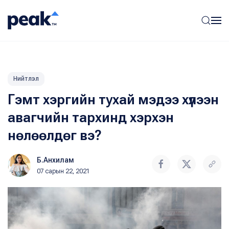
Нийтлэл
Гэмт хэргийн тухай мэдээ хүлээн
авагчийн тархинд хэрхэн
нөлөөлдөг вэ?
Б.Анхилам
07 сарын 22, 2021