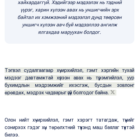
хайхардаггүй. Хэдийгээр мэдээлэх нь тэдний
үүрэг, харин хүлээн авах нь уншигчийн эрх
байтал их хэмжээний мэдээлэл дунд төөрсөн
уншигч хүлээн авч буй мэдээллээ ангилж
ялгахдаа маруухан болдог.
Тэгвэл судалгаагаар хүчирхийлэл, гэмт хэргийн тухай
мэдээг давтамжтай хүлээн авах нь түрэмгийлэл, уур
бухимдлын мэдрэмжийг ихэсгэж, бусдын зовлонг
өрөвдөх, мэдрэх чадварыг үгүй болгодог байна.
Олон нийт хүчирхийлэл, гэмт хэрэгт татагдаж, түүнийг
сонирхох гэдэг хүн төрөлхтний түүхэнд маш баялаг түүхтэй
билээ.