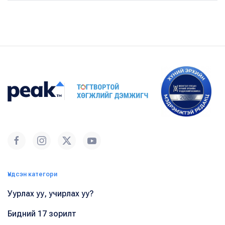
Үндсэн категори
Уурлах уу, учирлах уу?
Бидний 17 зорилт