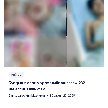
Нийгэм
Бусдын эмзэг мэдээллийг ашиглаж 282
иргэнийг залилжээ
Буяндэлгэрийн Мөнхчимэг
・ 10 сарын 29, 2025