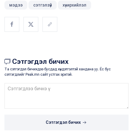
мэдээ
сэтгэлзүй
хүчирхийлэл
Сэтгэгдэл бичих
Та сэтгэгдэл бичихдээ бусдад хүндэтгэлтэй хандана уу. Ёс бус
сэтгэгдлийг Peak.mn сайт устгах эрхтэй.
Сэтгэгдэл бичих