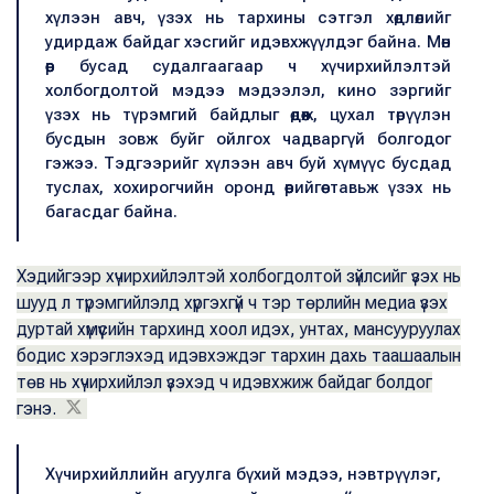
хүлээн авч, үзэх нь тархины сэтгэл хөдлөлийг
удирдаж байдаг хэсгийг идэвхжүүлдэг байна. Мөн
өөр бусад судалгаагаар ч хүчирхийлэлтэй
холбогдолтой мэдээ мэдээлэл, кино зэргийг
үзэх нь түрэмгий байдлыг өдөөж, цухал төрүүлэн
бусдын зовж буйг ойлгох чадваргүй болгодог
гэжээ. Тэдгээрийг хүлээн авч буй хүмүүс бусдад
туслах, хохирогчийн оронд өөрийгөө тавьж үзэх нь
багасдаг байна.
Хэдийгээр хүчирхийлэлтэй холбогдолтой зүйлсийг үзэх нь
шууд л түрэмгийлэлд хүргэхгүй ч тэр төрлийн медиа үзэх
дуртай хүмүүсийн тархинд хоол идэх, унтах, мансууруулах
бодис хэрэглэхэд идэвхэждэг тархин дахь таашаалын
төв нь хүчирхийлэл үзэхэд ч идэвхжиж байдаг болдог
гэнэ.
Хүчирхийллийн агуулга бүхий мэдээ, нэвтрүүлэг,