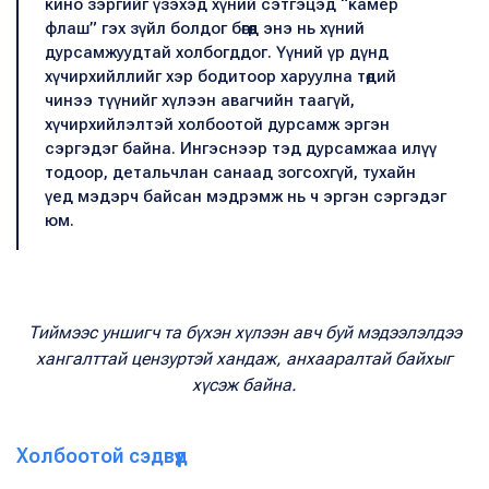
кино зэргийг үзэхэд хүний сэтгэцэд “камер
флаш” гэх зүйл болдог бөгөөд энэ нь хүний
дурсамжуудтай холбогддог. Үүний үр дүнд
хүчирхийллийг хэр бодитоор харуулна төдий
чинээ түүнийг хүлээн авагчийн таагүй,
хүчирхийлэлтэй холбоотой дурсамж эргэн
сэргэдэг байна. Ингэснээр тэд дурсамжаа илүү
тодоор, детальчлан санаад зогсохгүй, тухайн
үед мэдэрч байсан мэдрэмж нь ч эргэн сэргэдэг
юм.
Тиймээс уншигч та бүхэн хүлээн авч буй мэдээлэлдээ
хангалттай цензуртэй хандаж, анхааралтай байхыг
хүсэж байна.
Холбоотой сэдвүүд