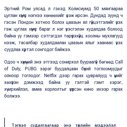
Эртний Ром улсад л гэхэд Колисиумд 50 мянгаараа
цуглан хүмүүс нэгнээ хөнөөхийг үзэж ирсэн. Дундад зуунд ч
гэсэн Лондон хотноо болох цаазын ял гүйцэтгэлийг үзэх
гэж цуглах хүмүүс бараг л нэг үзэсгэлэн худалдаа болоод
байна уу гэмээр сэтгэгдэл төрүүлэхүйц хоолны мухлагууд
нээж, тасалбар худалдаалан цаазын ялыг хаанаас үзэх
суудлаа хүртэл сонгодог байжээ.
Одоо ч хүмүний энэ этгээд сонирхол буураагүй бөгөөд Call
of Duty, PUBG зэрэг буудалцаан бүхий тоглоомуудыг
олноор тоглодог. Netflix дээр гарах цувралууд ч үүнийг
хөхүүлэн дэмжээд байна уу гэлтэй гэмт хэрэг,
хүчирхийлэл, амиа хорлолтыг үзүүлсэн кино ихээр гарах
болжээ.
Тэгвэл судалгаагаар энэ төрлийн мэдээлэл