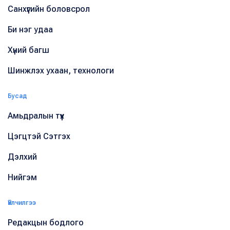
Санхүүгийн боловсрол
Би нэг удаа
Хүний багш
Шинжлэх ухаан, технологи
Бусад
Амьдралын түүх
Цэгцтэй Сэтгэх
Дэлхий
Нийгэм
Үйлчилгээ
Редакцын бодлого