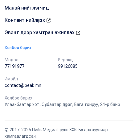
Манай нийтлэгчид
Контент нийлүүлэх
Эвэнт дээр хамтран ажиллах
Холбоо барих
Мэдээ
Редакц
77191977
99126085
Имэйл
contact@peak.mn
Холбоо барих
Улаанбаатар хот, Сүхбаатар дүүрэг, Бага тойруу, 24-р байр
© 2017-2025 Пийк Медиа Групп ХХК. Бүх эрх хуулиар
хамгаалагдсан.