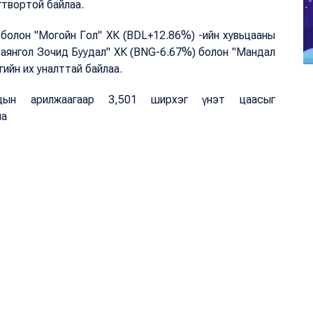
гтвортой байлаа.
 болон "Могойн Гол" ХК (BDL+12.86%) -ийн хувьцааны
Баянгол Зочид Буудал" ХК (BNG-6.67%) болон "Мандал
ийн их уналттай байлаа.
цын арилжаагаар 3,501 ширхэг үнэт цаасыг
на