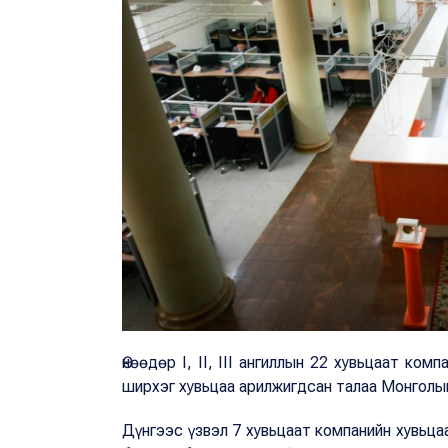
Өнөөдөр I, II, III ангиллын 22 хувьцаат ком
ширхэг хувьцаа арилжигдсан талаа Монголы
Дүнгээс үзвэл 7 хувьцаат компанийн хувьца