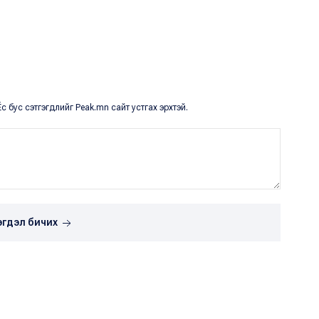
с бус сэтгэгдлийг Peak.mn сайт устгах эрхтэй.
эгдэл бичих