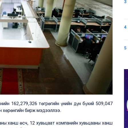
3
4
5
панийн 162,279,326 төгрөгийн үнийн дүн бүхий 509,047
н хөрөнгийн бирж мэдээллээ.
аны ханш өсч, 12 хувьцаат компанийн хувьцааны ханш