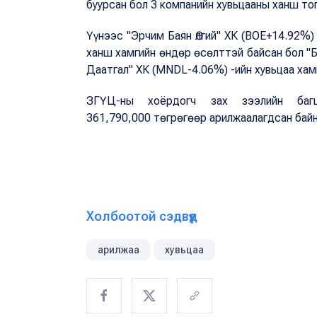
буурсан бол 3 компанийн хувьцааны ханш то
Үүнээс "Эрчим Баян Өлгий" ХК (BOE+14.92%)
ханш хамгийн өндөр өсөлттэй байсан бол "
Даатгал" ХК (MNDL-4.06%) -ийн хувьцаа хамг
ЗГҮЦ-ны хоёрдогч зах зээлийн баг
361,790,000 төгрөгөөр арилжаалагдсан бай
Холбоотой сэдвүүд
арилжаа
хувьцаа