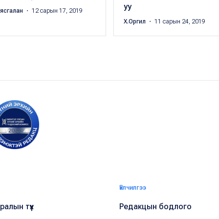
уу
аясгалан
・ 12 сарын 17, 2019
Х.Оргил
・ 11 сарын 24, 2019
Үйлчилгээ
алын түүх
Редакцын бодлого