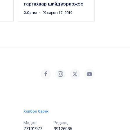
гаргахаар шийдвэрлэжээ
болжээ
Х.Оргил
・ 09 сарын 17, 2019
Х.Оргил
・ 08 с
Холбоо барих
Мэдээ
Редакц
77191977
99126085