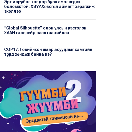
Эрт илрүүлбэл хавдар бүрэн эмчлэгдэх
боломжтой: ХЭҮА​Хөвсгөл аймагт хэрэгжиж
эхэллээ
“Global Silhouette” олон улсын үзэсгэлэн
ХААН галерейд нээлтээ хийлээ
COP17: Говийнхон ямар асуудлыг хамгийн
түрүүнд хөндөж байна вэ?