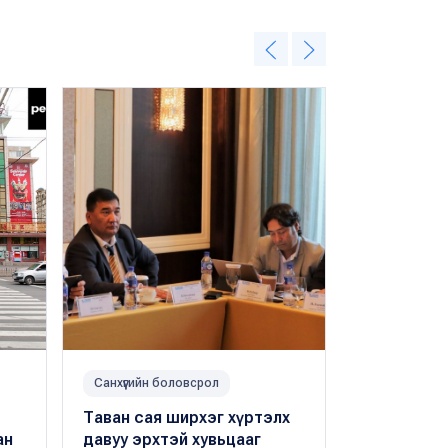
Санхүүгийн боловсрол
Санхүүгийн б
Таван сая ширхэг хүртэлх
"Гермес Ц
ан
давуу эрхтэй хувьцааг
ашиг хува