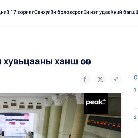
ний 17 зорилт
Санхүүгийн боловсрол
Би нэг удаа
Хүний багш
 хувьцааны ханш өсөв
С
1
2