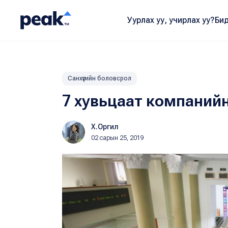
Уурлах уу, учирлах уу?
Бид
Санхүүгийн боловсрол
7 хувьцаат компанийн
Х.Оргил
02 сарын 25, 2019