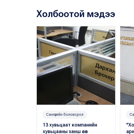
Холбоотой мэдээ
Санхүүгийн боловсрол
Са
13 хувьцаат компанийн
"Хо
хувьцааны ханш өсөв
ари