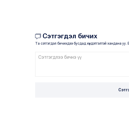
Сэтгэгдэл бичих
Та сэтгэгдэл бичихдээ бусдад хүндэтгэлтэй хандана уу. Ё
Сэтг