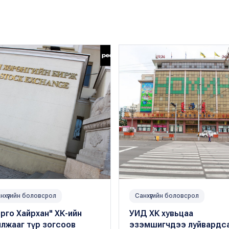
нхүүгийн боловсрол
Санхүүгийн боловсрол
рго Хайрхан" ХК-ийн
УИД ХК хувьцаа
лжааг түр зогсоов
эзэмшигчдээ луйвардс