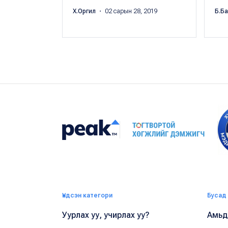
Х.Оргил
・ 02 сарын 28, 2019
Б.Б
Үндсэн категори
Бусад
Уурлах уу, учирлах уу?
Амьдр