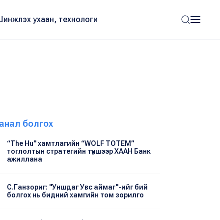
Шинжлэх ухаан, технологи
анал болгох
“The Hu" хамтлагийн “WOLF TOTEM”
тоглолтын стратегийн түншээр ХААН Банк
ажиллана
С.Ганзориг: "Уншдаг Увс аймаг"-ийг бий
болгох нь бидний хамгийн том зорилго