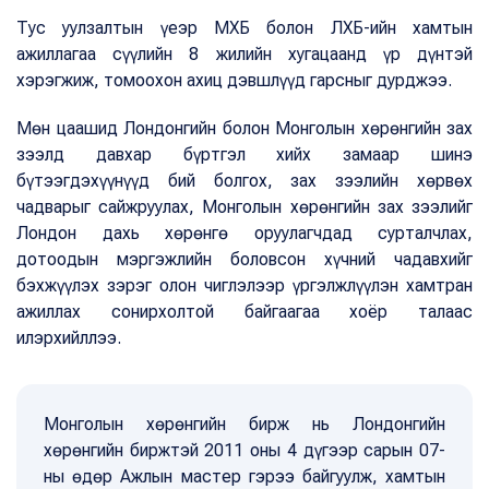
Тус уулзалтын үеэр МХБ болон ЛХБ-ийн хамтын
ажиллагаа сүүлийн 8 жилийн хугацаанд үр дүнтэй
хэрэгжиж, томоохон ахиц дэвшлүүд гарсныг дурджээ.
Мөн цаашид Лондонгийн болон Монголын хөрөнгийн зах
зээлд давхар бүртгэл хийх замаар шинэ
бүтээгдэхүүнүүд бий болгох, зах зээлийн хөрвөх
чадварыг сайжруулах, Монголын хөрөнгийн зах зээлийг
Лондон дахь хөрөнгө оруулагчдад сурталчлах,
дотоодын мэргэжлийн боловсон хүчний чадавхийг
бэхжүүлэх зэрэг олон чиглэлээр үргэлжлүүлэн хамтран
ажиллах сонирхолтой байгаагаа хоёр талаас
илэрхийллээ.
Монголын хөрөнгийн бирж нь Лондонгийн
хөрөнгийн биржтэй 2011 оны 4 дүгээр сарын 07-
ны өдөр Ажлын мастер гэрээ байгуулж, хамтын