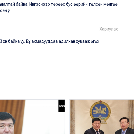
саналтай байна. Ингэснээр төрөөс бус өөрийн төлсөн мөнгөө
эн үг
Хариулах
хүн байна уу. Бүх ахмадууддаа адилхан хувааж өгөх