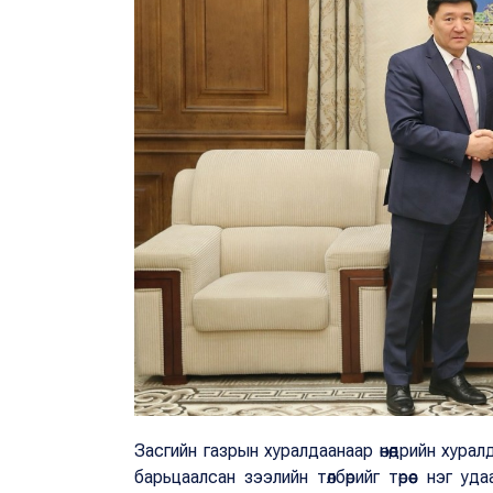
Засгийн газрын хуралдаанаар өнөөдрийн хур
барьцаалсан зээлийн төлбөрийг төрөөс нэг уда