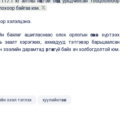
1117.1 кг алтны нөөцтэй бөгөөд урьдчилсан тооцооллоор
олохоор байгаа юм.
оор хэлэлцэнэ.
 баялаг ашигласнаас олох орлогын өгөөжөөс хүртээх
ахь заалт хэрэгжих, ахмадууд тэтгэвэр барьцаалсан
врийн зээлийн дарамтад өртөхгүй байх ач холбогдолтой юм.
ийн зээл тэглэх
хуулийнтөсөл