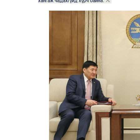
хангаж чадахгүйд хүрч байна.