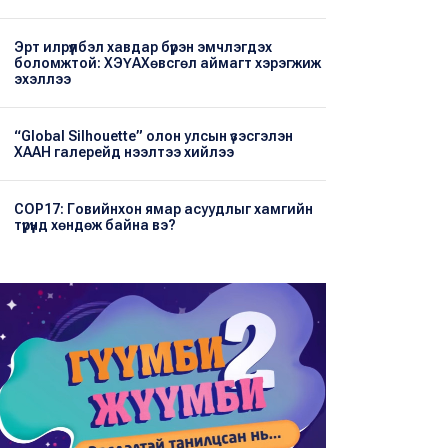
Эрт илрүүлбэл хавдар бүрэн эмчлэгдэх
боломжтой: ХЭҮА​Хөвсгөл аймагт хэрэгжиж
эхэллээ
“Global Silhouette” олон улсын үзэсгэлэн
ХААН галерейд нээлтээ хийлээ
COP17: Говийнхон ямар асуудлыг хамгийн
түрүүнд хөндөж байна вэ?