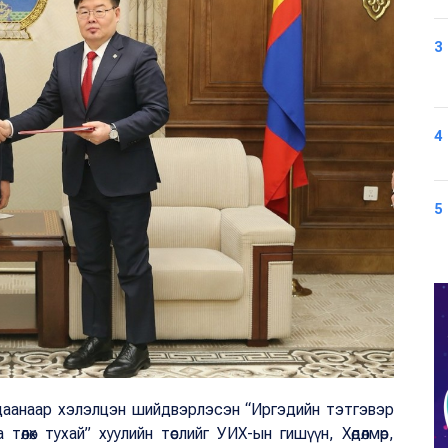
3
4
5
алдаанаар хэлэлцэн шийдвэрлэсэн “Иргэдийн тэтгэвэр
а төлөх тухай” хуулийн төслийг УИХ-ын гишүүн, Хөдөлмөр,