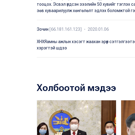
тооцох. Эсвэл үлдсэн зээлийн 50 хувийг тэглэх 
зөв хуваарилуулж хөнгөлөлт эдлэх боломжтой гэс
Зочин
[66.181.161.123] ・ 2020.01.06
ХНХЯамны ажлын хэсэгт жаахан эрүүл сэтгэлгээтэй 
хэрэгтэй шдээ
Холбоотой мэдээ