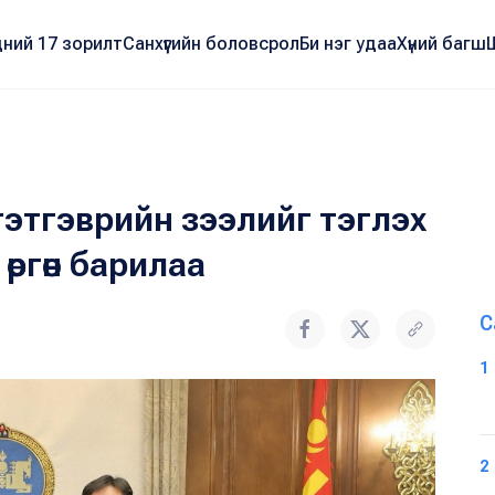
ний 17 зорилт
Санхүүгийн боловсрол
Би нэг удаа
Хүний багш
этгэврийн зээлийг тэглэх
өргөн барилаа
С
1
2