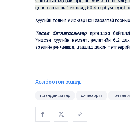
Салхитын мөнгөний орд нь 808.3 тонн мөнгө, 
цэвэр ашиг нь 1 их наяд 50.4 тэрбум төгрөг б
Хуулийн төслийг УИХ-аар нэн яаралтай горим
Төсөл батлагдсанаар
иргэддээ байгалийн
Үндсэн хуулийн нэмэлт, өөрчлөлтийн 6.2 д
зээлийн өрөөс чөлөөлөгдөх, цаашид дахин тэтгэ
Холбоотой сэдвүүд
г.занданшатар
с.чинзориг
тэтгэвр