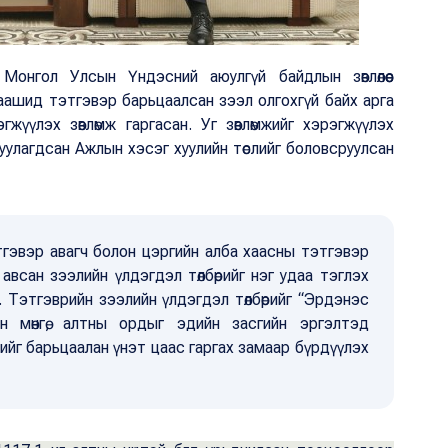
онгол Улсын Үндэсний аюулгүй байдлын зөвлөлөөс
цаашид тэтгэвэр барьцаалсан зээл олгохгүй байх арга
үүлэх зөвлөмж гаргасан. Уг зөвлөмжийг хэрэгжүүлэх
уулагдсан Ажлын хэсэг хуулийн төслийг боловсруулсан
тгэвэр авагч болон цэргийн алба хаасны тэтгэвэр
авсан зээлийн үлдэгдэл төлбөрийг нэг удаа тэглэх
. Тэтгэврийн зээлийн үлдэгдэл төлбөрийг “Эрдэнэс
 мөнгө, алтны ордыг эдийн засгийн эргэлтэд
өжийг барьцаалан үнэт цаас гаргах замаар бүрдүүлэх