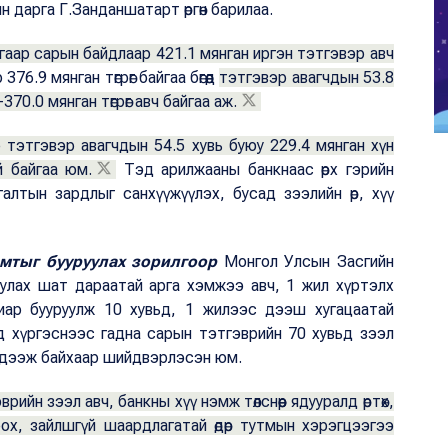
 дарга Г.Занданшатарт өргөн барилаа.
гаар сарын байдлаар 421.1 мянган иргэн тэтгэвэр авч
.9 мянган төгрөг байгаа бөгөөд
тэтгэвэр авагчдын 53.8
0.0 мянган төгрөг авч байгаа аж.
 тэтгэвэр авагчдын 54.5 хувь буюу 229.4 мянган хүн
й байгаа юм.
Тэд арилжааны банкнаас өрх гэрийн
галтын зардлыг санхүүжүүлэх, бусад зээлийн өр, хүү
амтыг бууруулах зорилгоор
Монгол Улсын Засгийн
уулах шат дараатай арга хэмжээ авч, 1 жил хүртэлх
виар бууруулж 10 хувьд, 1 жилээс дээш хугацаатай
ьд хүргэснээс гадна сарын тэтгэврийн 70 хувьд зээл
 үлдээж байхаар шийдвэрлэсэн юм.
рийн зээл авч, банкны хүү нэмж төлснөөр ядууралд өртөх,
ох, зайлшгүй шаардлагатай өдөр тутмын хэрэгцээгээ