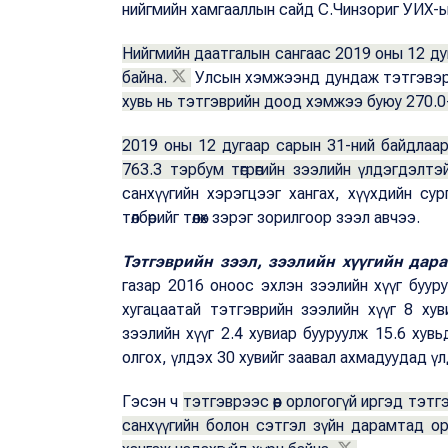
нийгмийн хамгааллын сайд С.Чинзориг УИХ-ын
Нийгмийн даатгалын сангаас 2019 оны 12 ду
байна.
Улсын хэмжээнд дундаж тэтгэвэр 376
хувь нь тэтгэврийн доод хэмжээ буюу 270.0-37
2019 оны 12 дугаар сарын 31-ний байдлаар
763.3 тэрбум төгрөгийн зээлийн үлдэгдэлтэ
санхүүгийн хэрэгцээг хангах, хүүхдийн сур
төлбөрийг төлөх зэрэг зорилгоор зээл авчээ.
Тэтгэврийн зээл, зээлийн хүүгийн дар
газар 2016 оноос эхлэн зээлийн хүүг буур
хугацаатай тэтгэврийн зээлийн хүүг 8 ху
зээлийн хүүг 2.4 хувиар бууруулж 15.6 хув
олгох, үлдэх 30 хувийг заавал ахмадуудад
Гэсэн ч
тэтгэврээс өөр орлогогүй иргэд тэтгэв
санхүүгийн болон сэтгэл зүйн дарамтад ор