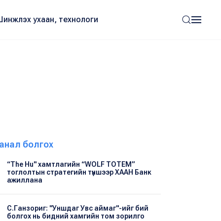
Шинжлэх ухаан, технологи
анал болгох
“The Hu" хамтлагийн “WOLF TOTEM”
тоглолтын стратегийн түншээр ХААН Банк
ажиллана
С.Ганзориг: "Уншдаг Увс аймаг"-ийг бий
болгох нь бидний хамгийн том зорилго