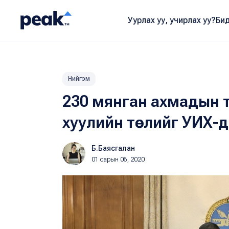
Уурлах уу, учирлах уу?
Бид
Нийгэм
230 мянган ахмадын т
хуулийн төслийг УИХ-д 
Б.Баясгалан
01 сарын 06, 2020