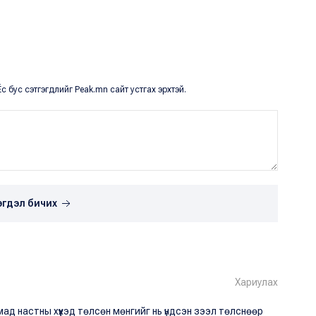
с бус сэтгэгдлийг Peak.mn сайт устгах эрхтэй.
эгдэл бичих
Хариулах
ад настны хүүхэд төлсөн мөнгийг нь үндсэн зээл төлснөөр