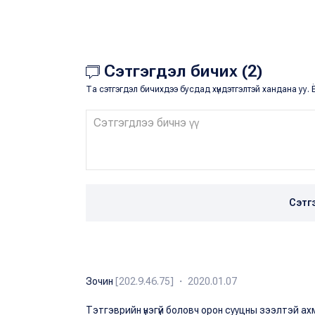
Сэтгэгдэл бичих (2)
Та сэтгэгдэл бичихдээ бусдад хүндэтгэлтэй хандана уу. Ё
Сэтг
Зочин
[202.9.46.75] ・ 2020.01.07
Тэтгэврийн үнэгүй боловч орон сууцны зээлтэй ахм