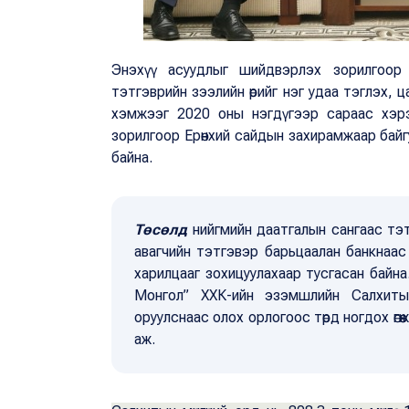
Энэхүү асуудлыг шийдвэрлэх зорилгоор М
тэтгэврийн зээлийн өрийг нэг удаа тэглэх, 
хэмжээг 2020 оны нэгдүгээр сараас хэрэгж
зорилгоор Ерөнхий сайдын захирамжаар байг
байна.
Төсөлд
нийгмийн даатгалын сангаас тэ
авагчийн тэтгэвэр барьцаалан банкнаас 
харилцааг зохицуулахаар тусгасан байна
Монгол” ХХК-ийн эзэмшлийн Салхитын
оруулснаас олох орлогоос төрд ногдох өгө
аж.