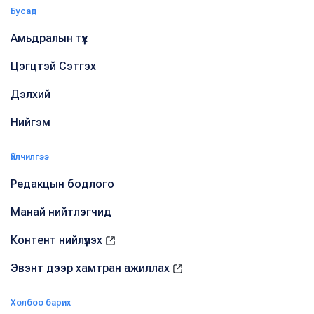
Бусад
Амьдралын түүх
Цэгцтэй Сэтгэх
Дэлхий
Нийгэм
Үйлчилгээ
Редакцын бодлого
Манай нийтлэгчид
Контент нийлүүлэх
Эвэнт дээр хамтран ажиллах
Холбоо барих