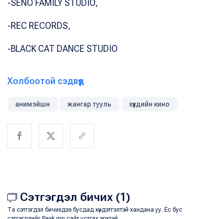
-SENO FAMILY STUDIO,
-REC RECORDS,
-BLACK CAT DANCE STUDIO
Холбоотой сэдвүүд
анимэйшн
жангар тууль
хүүхдийн кино
Сэтгэгдэл бичих (1)
Та сэтгэгдэл бичихдээ бусдад хүндэтгэлтэй хандана уу. Ёс бус
сэтгэгдлийг Peak.mn сайт устгах эрхтэй.