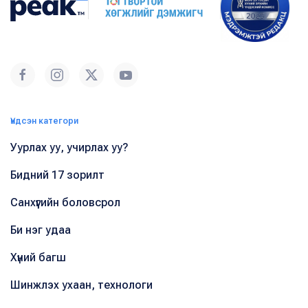
Үндсэн категори
Уурлах уу, учирлах уу?
Бидний 17 зорилт
Санхүүгийн боловсрол
Би нэг удаа
Хүний багш
Шинжлэх ухаан, технологи