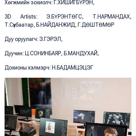
Хөгжмийн зохиолч: Г.ХИШИГБҮРЭН,
3D Artists: Э.БҮРЭНТӨГС, Т.НАРМАНДАХ,
Т.Сүхбаатар, Б.НАЙДАНЖИД, Г.ДӨШТӨМӨР
Дуу оруулагч: З.ГЭРЭЛ,
Дуучин: Ц.СОНИНБАЯР, Б.МАНДУХАЙ,
Дохионы хэлмэрч: Н.БАДАМЦЭЦЭГ