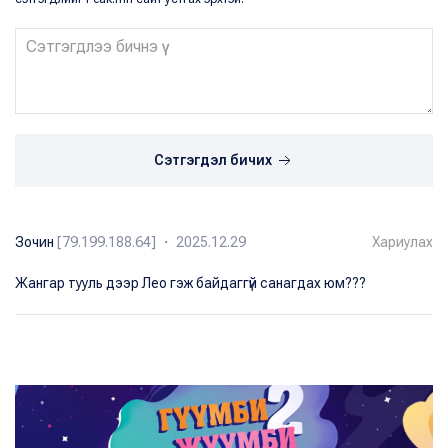
Сэтгэгдэл бичих
Зочин
[79.199.188.64] ・ 2025.12.29
Хариулах
Жангар тууль дээр Лео гэж байдаггүй санагдах юм???