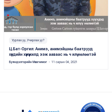
Уурлах уу, Учирлах уу?
Ц.Бат-Оргил: Анимэ, анимэйшны баатрууд
хүүхдийн хүмүүжилд ээж ааваас нь ч илүү нөлөөтэй
Буяндэлгэрийн Мөнхчимэг
・ 11 сарын 04, 2021