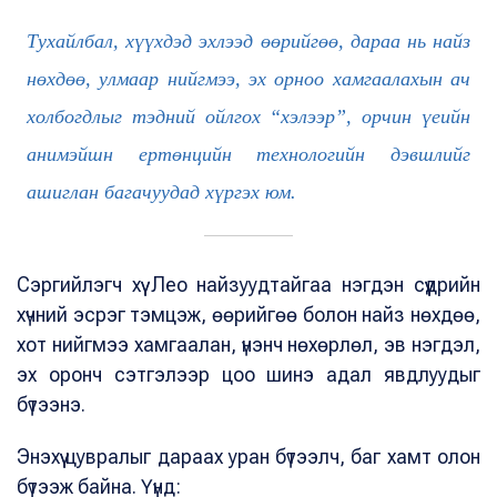
Тухайлбал, хүүхдэд эхлээд өөрийгөө, дараа нь найз
нөхдөө, улмаар нийгмээ, эх орноо хамгаалахын ач
холбогдлыг тэдний ойлгох “хэлээр”, орчин үеийн
анимэйшн ертөнцийн технологийн дэвшлийг
ашиглан багачуудад хүргэх юм.
Сэргийлэгч хүү Лео найзуудтайгаа нэгдэн сүүдрийн
хүчний эсрэг тэмцэж, өөрийгөө болон найз нөхдөө,
хот нийгмээ хамгаалан, үнэнч нөхөрлөл, эв нэгдэл,
эх оронч сэтгэлээр цоо шинэ адал явдлуудыг
бүтээнэ.
Энэхүү цувралыг дараах уран бүтээлч, баг хамт олон
бүтээж байна. Үүнд: