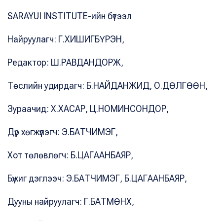
SARAYUI INSTITUTE-ийн бүтээл
Найруулагч: Г.ХИШИГБҮРЭН,
Редактор: Ш.РАВДАНДОРЖ,
Төслийн удирдагч: Б.НАЙДАНЖИД, О.ДӨЛГӨӨН,
Зураачид: Х.ХАСАР, Ц.НОМИНСОНДОР,
Дүр хөгжүүлэгч: Э.БАТЧИМЭГ,
Хот төлөвлөгч: Б.ЦАГААНБАЯР,
Бүжиг дэглээч: Э.БАТЧИМЭГ, Б.ЦАГААНБАЯР,
Дууны найруулагч: Г.БАТМӨНХ,