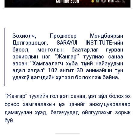
Зохиолч, Продюсер Мэндбаярын
Дэлгэрцэцэг, SARAYUI INSTITUTE-ийн
бүтээл, монголын баатарлаг гурван
зохиолын нэг “Жангар” туулиас санаа
авсан “Хамгаалагч хүү ба түүний найзуудын
адал явдал” 102 ангит 3D анимэйшн тун
удахгүй үзэгчдийн хүртээл болох гэж байна.
“Жангар” туулийн гол үзэл санаа, үнэт зүйл болох эх
орноо хамгаалахын үнэ цэнийг энэхүү цувралаар
дамжуулан хүүхэд, багачуудад ойлгуулахыг зорьж
буй.