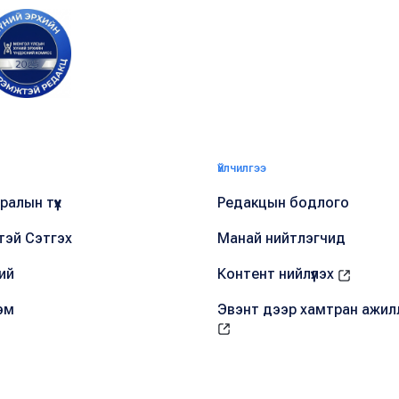
Үйлчилгээ
алын түүх
Редакцын бодлого
тэй Сэтгэх
Манай нийтлэгчид
ий
Контент нийлүүлэх
эм
Эвэнт дээр хамтран ажил