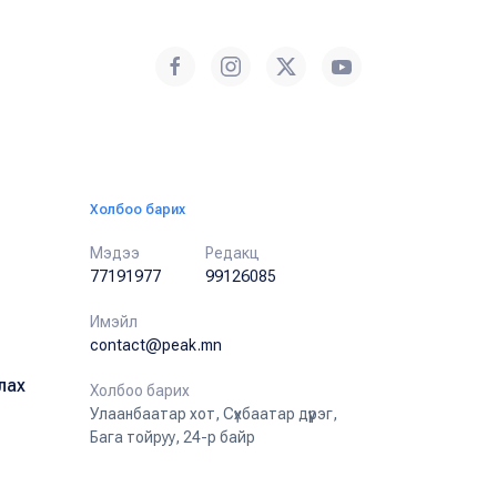
Холбоо барих
Мэдээ
Редакц
77191977
99126085
Имэйл
contact@peak.mn
лах
Холбоо барих
Улаанбаатар хот, Сүхбаатар дүүрэг,
Бага тойруу, 24-р байр