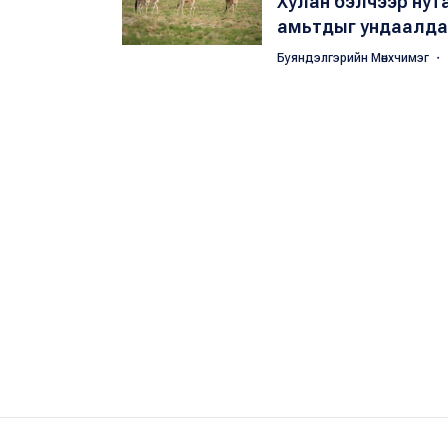
Хулан бэлчээр нута
амьтдыг ундаалдаг
Буяндэлгэрийн Мөнхчимэг
・ 