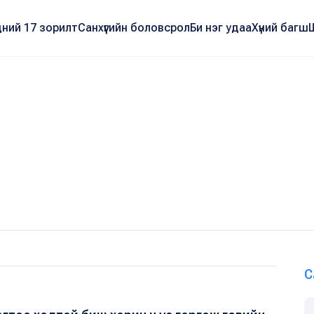
ний 17 зорилт
Санхүүгийн боловсрол
Би нэг удаа
Хүний багш
С