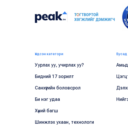
Үндсэн категори
Бусад
Уурлах уу, учирлах уу?
Амьдр
Бидний 17 зорилт
Цэгц
Санхүүгийн боловсрол
Дэлх
Би нэг удаа
Нийг
Хүний багш
Шинжлэх ухаан, технологи