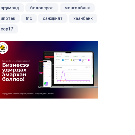
эрүүлмэнд
боловсрол
монголбанк
ипотек
tnc
санхүүжилт
хаанбанк
cop17