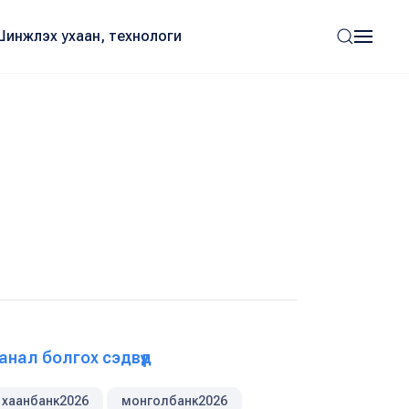
Шинжлэх ухаан, технологи
анал болгох сэдвүүд
хаанбанк2026
монголбанк2026