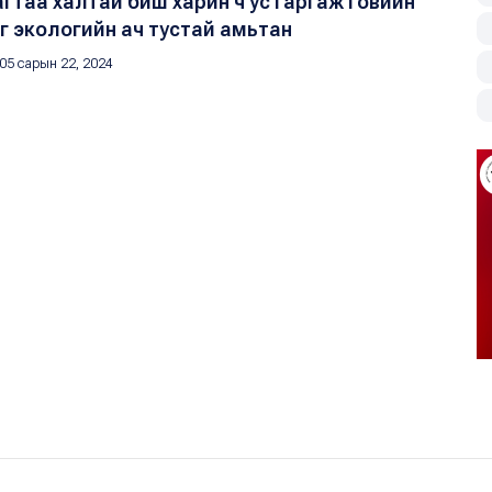
гтаа халтай биш харин ч ус гаргаж говийн
 экологийн ач тустай амьтан
05 сарын 22, 2024