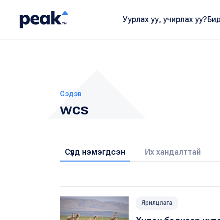
Уурлах уу, учирлах уу?
Бид
Сэдэв
wcs
Сүүлд нэмэгдсэн
Их хандалттай
Ярилцлага