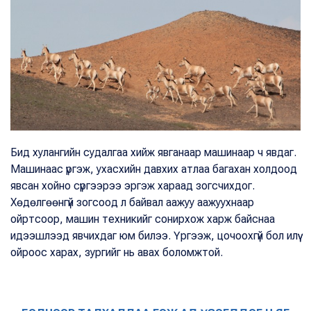
Бид хулангийн судалгаа хийж явганаар машинаар ч явдаг.
Машинаас үргэж, ухасхийн давхих атлаа багахан холдоод
явсан хойно сүргээрээ эргэж хараад зогсчихдог.
Хөдөлгөөнгүй зогсоод л байвал аажуу аажуухнаар
ойртсоор, машин техникийг сонирхож харж байснаа
идээшлээд явчихдаг юм билээ. Үргээж, цочоохгүй бол илүү
ойроос харах, зургийг нь авах боломжтой.