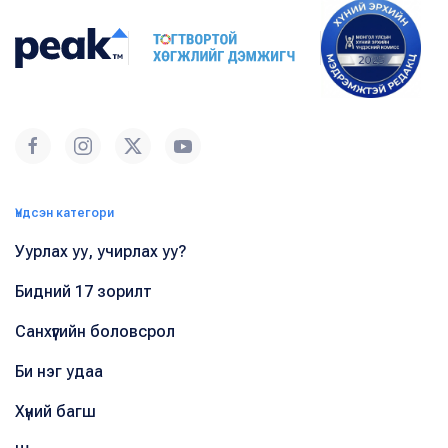
Үндсэн категори
Уурлах уу, учирлах уу?
Бидний 17 зорилт
Санхүүгийн боловсрол
Би нэг удаа
Хүний багш