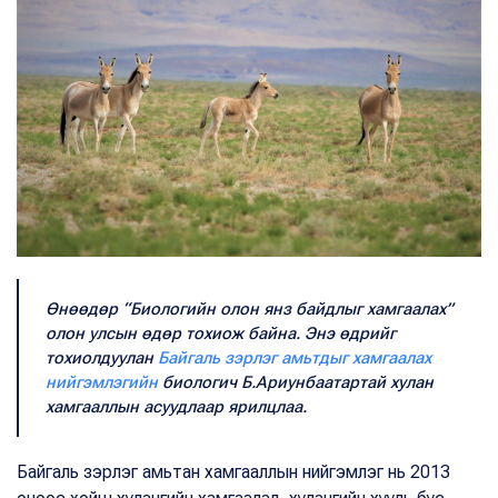
Өнөөдөр “Биологийн олон янз байдлыг хамгаалах”
олон улсын өдөр тохиож байна. Энэ өдрийг
тохиолдуулан
Байгаль зэрлэг амьтдыг хамгаалах
нийгэмлэгийн
биологич Б.Ариунбаатартай хулан
хамгааллын асуудлаар ярилцлаа.
Байгаль зэрлэг амьтан хамгааллын нийгэмлэг нь 2013