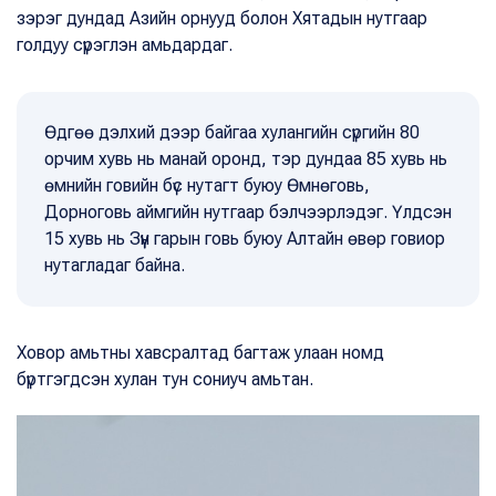
зэрэг дундад Азийн орнууд болон Хятадын нутгаар
голдуу сүрэглэн амьдардаг.
Өдгөө дэлхий дээр байгаа хулангийн сүргийн 80
орчим хувь нь манай оронд, тэр дундаа 85 хувь нь
өмнийн говийн бүс нутагт буюу Өмнөговь,
Дорноговь аймгийн нутгаар бэлчээрлэдэг. Үлдсэн
15 хувь нь Зүүн гарын говь буюу Алтайн өвөр говиор
нутагладаг байна.
Ховор амьтны хавсралтад багтаж улаан номд
бүртгэгдсэн хулан тун сониуч амьтан.