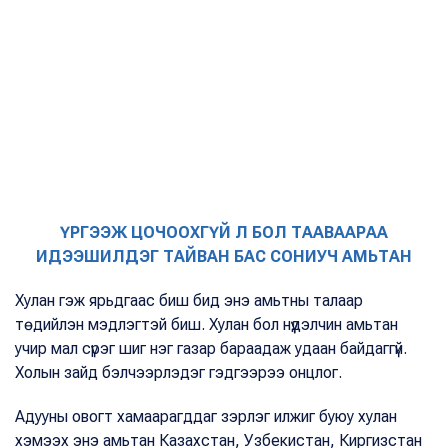
ҮРГЭЭЖ ЦОЧООХГҮЙ Л БОЛ ТААВААРАА
ИДЭЭШИЛДЭГ ТАЙВАН БАС СОНИУЧ АМЬТАН
Хулан гэж ярьдгаас биш бид энэ амьтны талаар
төдийлэн мэдлэгтэй биш. Хулан бол нүүдэлчин амьтан
учир мал сүрэг шиг нэг газар бараадаж удаан байдаггүй.
Холын зайд бэлчээрлэдэг гэдгээрээ онцлог.
Адууны овогт хамаарагддаг зэрлэг илжиг буюу хулан
хэмээх энэ амьтан Казахстан, Узбекистан, Киргизстан