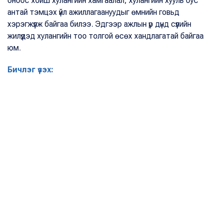
оноос хойш хулангийн хамгаалал, хулангийн хууль бус
антай тэмцэх үйл ажиллагаануудыг өмнийн говьд
хэрэгжүүлж байгаа билээ. Эдгээр ажлын үр дүнд сүүлийн
жилүүдэд хулангийн тоо толгой өсөх хандлагатай байгаа
юм.
Бичлэг үзэх: