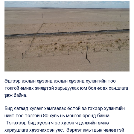
Эдгээр ажлын хүрээнд ажлын хүрээнд хулангийн тоо
толгой өмнөх жилүүдтэй харьцуулах юм бол өсөх хандлага
үзүүлж байна.
Бид яагаад хуланг хамгаалах ёстой вэ гэхээр хулангийн
нийт тоо толгойн 80 хувь нь монгол оронд байна.
Тэгэхээр бид хүссэн ч эс хүссэн ч дэлхийн өмнө
хариуцлага хүлээчихсэн улс. Зэрлэг амьтдын чөлөөтэй