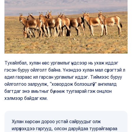
Тухайлбал, хулан өвс ургамлыг үндсээр нь ухаж иддэг
гэсэн буруу ойлголт байна. Үнэндээ хулан мал сүрэгтэй л
адил газраас ил гарсан ургамлыг иддэг. Тиймээс буруу
ойлголтоо залруулж, “ховордож болзошгүй” ангилалд
багтдаг энэ амьтныг бүү хөөж туугаарай гэж онцлон
хэлмээр байдаг юм.
Хулан хөрсөн дороо устай сайруудыг олж
илрүүлэхдээ гаргууд, олсон даруйдаа туурайгаараа