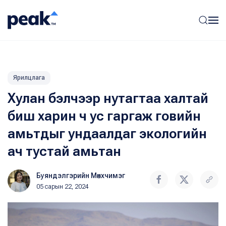
Ярилцлага
Хулан бэлчээр нутагтаа халтай
биш харин ч ус гаргаж говийн
амьтдыг ундаалдаг экологийн
ач тустай амьтан
Буяндэлгэрийн Мөнхчимэг
05 сарын 22, 2024