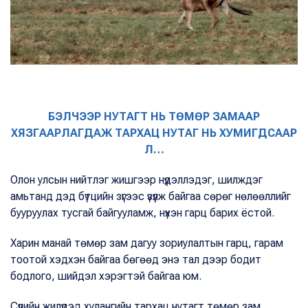
БЭЛЧЭЭР НУТАГТ НЬ ТӨМӨР ЗАМААР
ХЯЗГААРЛАГДАЖ ТАРХАЦ НУТАГ НЬ ХУМИГДСААР
Л…
Олон улсын нийтлэг жишгээр нүүдэллэдэг, шилждэг
амьтанд дэд бүтцийн зүгээс үзүүлж байгаа сөрөг нөлөөллийг
бууруулах тусгай байгууламж, нүхэн гарц барих ёстой.
Харин манай төмөр зам дагуу зориулалтын гарц, гарам
тоотой хэдхэн байгаа бөгөөд энэ тал дээр бодит
бодлого, шийдэл хэрэгтэй байгаа юм.
Сүүлийн жилүүдэд хулангийн тархац нутагт төмөр зам