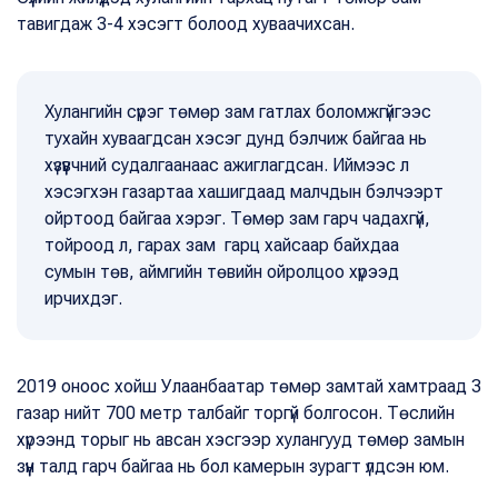
тавигдаж 3-4 хэсэгт болоод хуваачихсан.
Хулангийн сүрэг төмөр зам гатлах боломжгүйгээс
тухайн хуваагдсан хэсэг дунд бэлчиж байгаа нь
хүзүүвчний судалгаанаас ажиглагдсан. Иймээс л
хэсэгхэн газартаа хашигдаад малчдын бэлчээрт
ойртоод байгаа хэрэг. Төмөр зам гарч чадахгүй,
тойроод л, гарах зам гарц хайсаар байхдаа
сумын төв, аймгийн төвийн ойролцоо хүрээд
ирчихдэг.
2019 оноос хойш Улаанбаатар төмөр замтай хамтраад 3
газар нийт 700 метр талбайг торгүй болгосон. Төслийн
хүрээнд торыг нь авсан хэсгээр хулангууд төмөр замын
зүүн талд гарч байгаа нь бол камерын зурагт үлдсэн юм.