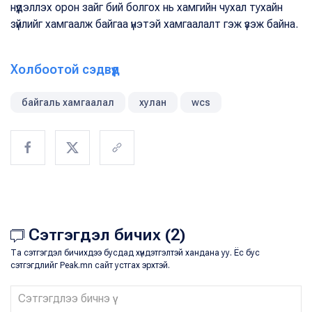
нүүдэллэх орон зайг бий болгох нь хамгийн чухал тухайн
зүйлийг хамгаалж байгаа үнэтэй хамгаалалт гэж үзэж байна.
Холбоотой сэдвүүд
байгаль хамгаалал
хулан
wcs
Сэтгэгдэл бичих (2)
Та сэтгэгдэл бичихдээ бусдад хүндэтгэлтэй хандана уу. Ёс бус
сэтгэгдлийг Peak.mn сайт устгах эрхтэй.