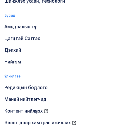
Шинжлэх ухаан, технологи
Бусад
Амьдралын түүх
Цэгцтэй Сэтгэх
Дэлхий
Нийгэм
Үйлчилгээ
Редакцын бодлого
Манай нийтлэгчид
Контент нийлүүлэх
Эвэнт дээр хамтран ажиллах