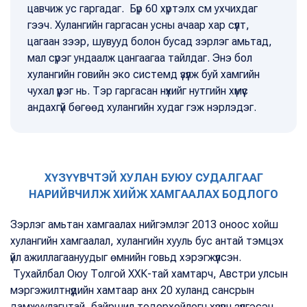
цавчиж ус гаргадаг. Бүр 60 хүртэлх см ухчихдаг
гээч. Хулангийн гаргасан усны ачаар хар сүүлт,
цагаан зээр, шувууд болон бусад зэрлэг амьтад,
мал сүрэг ундаалж цангаагаа тайлдаг. Энэ бол
хулангийн говийн эко системд үзүүлж буй хамгийн
чухал үүрэг нь. Тэр гаргасан нүхийг нутгийн хүмүүс
андахгүй бөгөөд хулангийн худаг гэж нэрлэдэг.
ХҮЗҮҮВЧТЭЙ ХУЛАН БУЮУ СУДАЛГААГ
НАРИЙВЧИЛЖ ХИЙЖ ХАМГААЛАХ БОДЛОГО
Зэрлэг амьтан хамгаалах нийгэмлэг 2013 оноос хойш
хулангийн хамгаалал, хулангийн хууль бус антай тэмцэх
үйл ажиллагаануудыг өмнийн говьд хэрэгжүүлсэн.
Тухайлбал Оюу Толгой ХХК-тай хамтарч, Австри улсын
мэргэжилтнүүдийн хамтаар анх 20 хуланд сансрын
дамжуулагчтай, байршил тодорхойлогч хүзүүвч зүүлгэсэн.