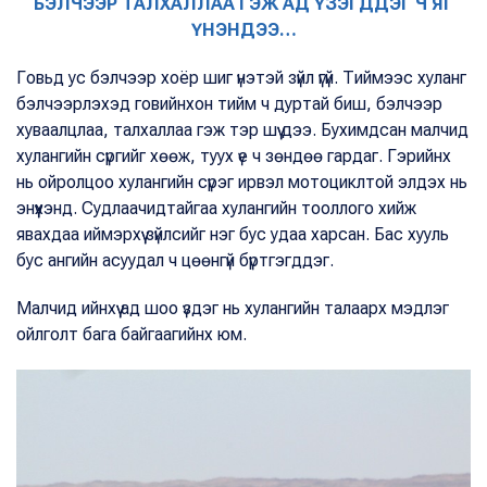
БЭЛЧЭЭР ТАЛХАЛЛАА ГЭЖ АД ҮЗЭГДДЭГ Ч ЯГ
ҮНЭНДЭЭ…
Говьд ус бэлчээр хоёр шиг үнэтэй зүйл үгүй. Тиймээс хуланг
бэлчээрлэхэд говийнхон тийм ч дуртай биш, бэлчээр
хуваалцлаа, талхаллаа гэж тэр шүү дээ. Бухимдсан малчид
хулангийн сүргийг хөөж, туух үе ч зөндөө гардаг. Гэрийнх
нь ойролцоо хулангийн сүрэг ирвэл мотоциклтой элдэх нь
энүүхэнд. Судлаачидтайгаа хулангийн тооллого хийж
явахдаа иймэрхүү зүйлсийг нэг бус удаа харсан. Бас хууль
бус ангийн асуудал ч цөөнгүй бүртгэгддэг.
Малчид ийнхүү ад шоо үздэг нь хулангийн талаарх мэдлэг
ойлголт бага байгаагийнх юм.