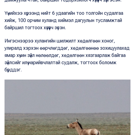
Үүнийхээ хүрээнд нийт 6 удаагийн тоо толгойн судалгаа
хийж, 100 орчим хуланд хиймэл дагуулын тусламжтай
байршил тогтоох хүзүүвч зүүсэн.
Ингэснээрээ хулангийн шилжилт хөдөлгөөн хоног,
улиралд хэрхэн өөрчлөгддөг, хөдөлгөөнөө зохицуулахад
ямар хүчин зүйл нөлөөлдөг, хөдөлгөөн хязгаарлаж байгаа
зүйлсийг илүү нарийвчлалтай судалж, тогтоох боломж
бүрддэг.