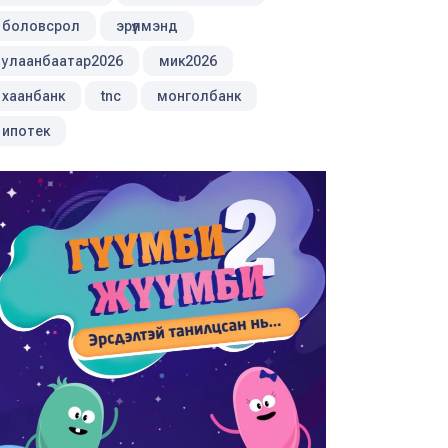
боловсрол
эрүүлмэнд
улаанбаатар2026
мик2026
хаанбанк
tnc
монголбанк
ипотек