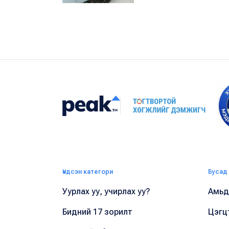
Үндсэн категори
Бусад
Уурлах уу, учирлах уу?
Амьдр
Бидний 17 зорилт
Цэгц