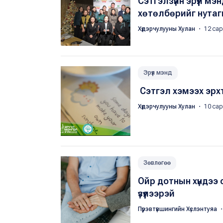
Сэтгэлзүйн эрүүл м
хөтөлбөрийг нута
Хүдэрчулууны Хулан
・ 12 сар
Эрүүл мэнд
​ Сэтгэл хэмээх эр
Хүдэрчулууны Хулан
・ 10 сар
Зөвлөгөө
Ойр дотнын хүндээ 
үзүүлээрэй
Пүрэвтүвшингийн Хүслэнтуяа
・