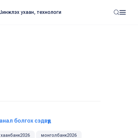
Шинжлэх ухаан, технологи
анал болгох сэдвүүд
хаанбанк2026
монголбанк2026