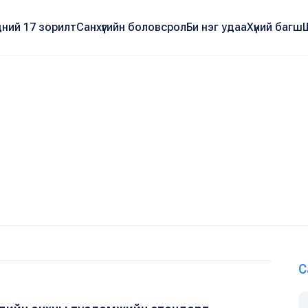
ний 17 зорилт
Санхүүгийн боловсрол
Би нэг удаа
Хүний багш
С