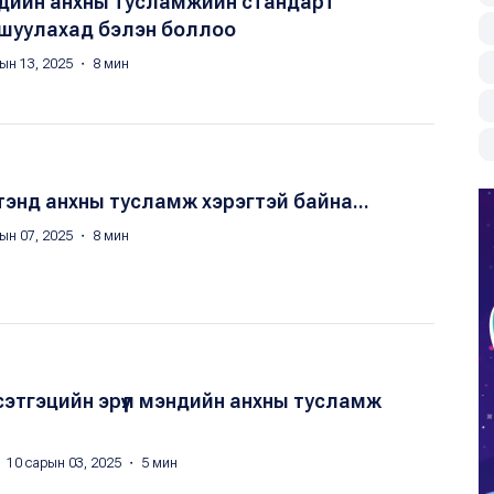
эндийн анхны тусламжийн стандарт
гшуулахад бэлэн боллоо
ын 13, 2025 ・ 8 мин
хтэнд анхны тусламж хэрэгтэй байна...
ын 07, 2025 ・ 8 мин
сэтгэцийн эрүүл мэндийн анхны тусламж
 10 сарын 03, 2025 ・ 5 мин