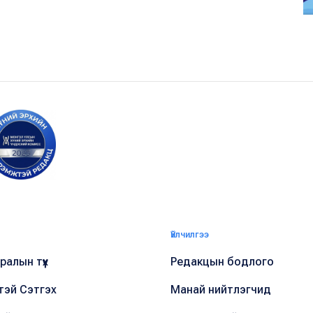
Үйлчилгээ
алын түүх
Редакцын бодлого
тэй Сэтгэх
Манай нийтлэгчид