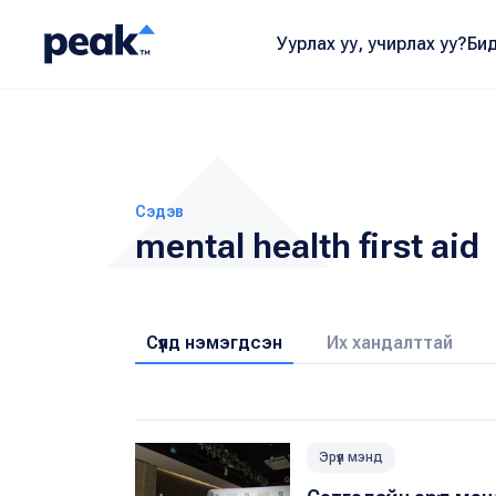
Уурлах уу, учирлах уу?
Бид
Сэдэв
mental health first aid
Сүүлд нэмэгдсэн
Их хандалттай
Эрүүл мэнд