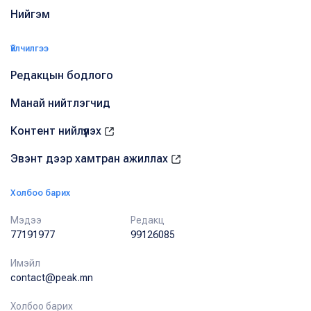
Нийгэм
Үйлчилгээ
Редакцын бодлого
Манай нийтлэгчид
Контент нийлүүлэх
Эвэнт дээр хамтран ажиллах
Холбоо барих
Мэдээ
Редакц
77191977
99126085
Имэйл
contact@peak.mn
Холбоо барих