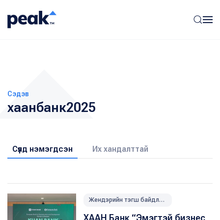
Сэдэв
хаанбанк2025
Сүүлд нэмэгдсэн
Их хандалттай
Жендэрийн тэгш байдлыг хангах
ХААН Банк “Эмэгтэй бизнес