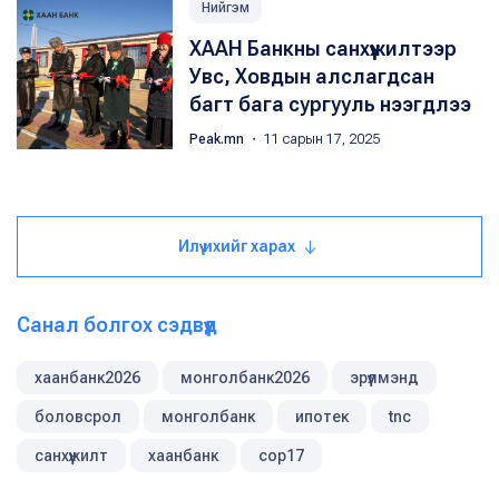
Нийгэм
ХААН Банкны санхүүжилтээр
Увс, Ховдын алслагдсан
багт бага сургууль нээгдлээ
Peak.mn
・ 11 сарын 17, 2025
Илүү ихийг харах
Санал болгох сэдвүүд
хаанбанк2026
монголбанк2026
эрүүлмэнд
боловсрол
монголбанк
ипотек
tnc
санхүүжилт
хаанбанк
cop17