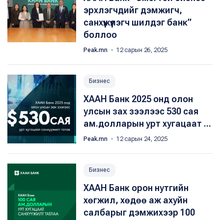
эрхлэгчдийг дэмжигч,
санхүүжүүлэгч шилдэг банк”
боллоо
Peak.mn
・ 12 сарын 26, 2025
Бизнес
ХААН Банк 2025 онд олон
улсын зах зээлээс 530 сая
ам.долларын урт хугацаат ...
Peak.mn
・ 12 сарын 24, 2025
Бизнес
ХААН Банк орон нутгийн
хөгжил, хөдөө аж ахуйн
салбарыг дэмжихээр 100