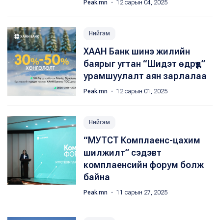
Peak.mn
・ 12 сарын 04, 2025
Нийгэм
ХААН Банк шинэ жилийн
баярыг угтан “Шидэт өдрүүд”
урамшуулалт аян зарлалаа
Peak.mn
・ 12 сарын 01, 2025
Нийгэм
“МУТСТ Комплаенс-цахим
шилжилт” сэдэвт
комплаенсийн форум болж
байна
Peak.mn
・ 11 сарын 27, 2025