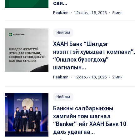
сая...
Peak.mn
・ 12 сарын 15, 2025 ・ 5 мин
Нийгэм
ХААН Банк “Шилдэг
нээлттэй хувьцаат компани”,
“Онцлох бүтээгдэхүүн”
шагналын...
Peak.mn
・ 12 сарын 13, 2025 ・ 2 мин
Нийгэм
Банкны салбарынхны
хамгийн том шагнал
“Banker”-ийг ХААН Банк 10
дахь удаагаа...