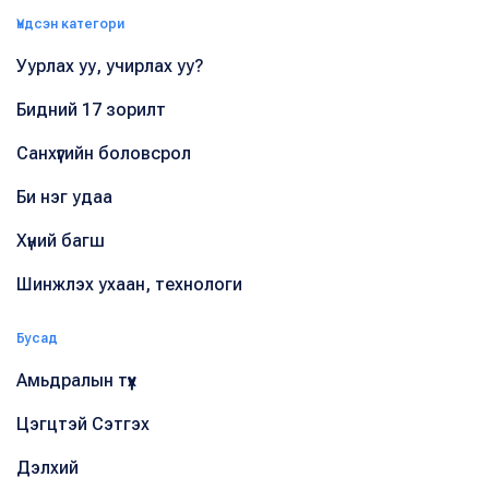
Үндсэн категори
Уурлах уу, учирлах уу?
Бидний 17 зорилт
Санхүүгийн боловсрол
Би нэг удаа
Хүний багш
Шинжлэх ухаан, технологи
Бусад
Амьдралын түүх
Цэгцтэй Сэтгэх
Дэлхий