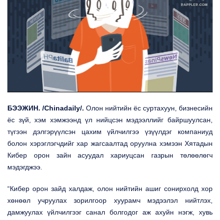
БЭЭЖИН
. /
C
hinadaily/.
Олон нийтийн ёс суртахуун, бизнесийн
ёс зүй, хэм хэмжээнд үл нийцсэн мэдээллийг байршуулсан,
түгээн дэлгэрүүлсэн цахим үйлчилгээ үзүүлдэг компаниуд
болон хэрэглэгчдийг хар жагсаалтад оруулна хэмээн Хятадын
Кибер орон зайн асуудал хариуцсан газрын төлөөлөгч
мэдэгджээ.
“Кибер орон зайд халдаж, олон нийтийн ашиг сонирхолд хор
хөнөөл учруулах зорилгоор хуурамч мэдээлэл нийтлэх,
дамжуулах үйлчилгээг санал болгодог аж ахуйн нэгж, хувь