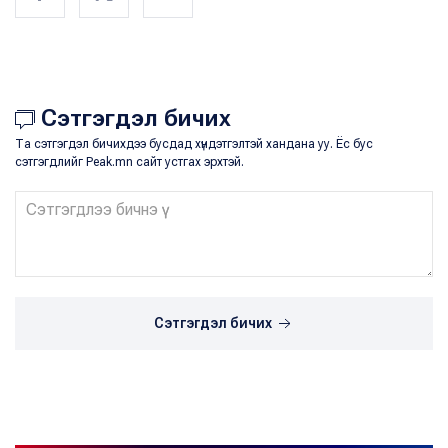
Сэтгэгдэл бичих
Та сэтгэгдэл бичихдээ бусдад хүндэтгэлтэй хандана уу. Ёс бус
сэтгэгдлийг Peak.mn сайт устгах эрхтэй.
Сэтгэгдэл бичих