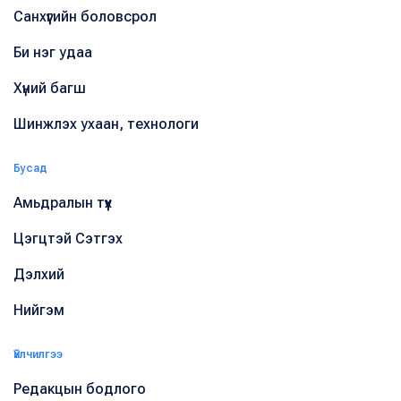
Санхүүгийн боловсрол
Би нэг удаа
Хүний багш
Шинжлэх ухаан, технологи
Бусад
Амьдралын түүх
Цэгцтэй Сэтгэх
Дэлхий
Нийгэм
Үйлчилгээ
Редакцын бодлого