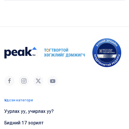
Үндсэн категори
Уурлах уу, учирлах уу?
Бидний 17 зорилт