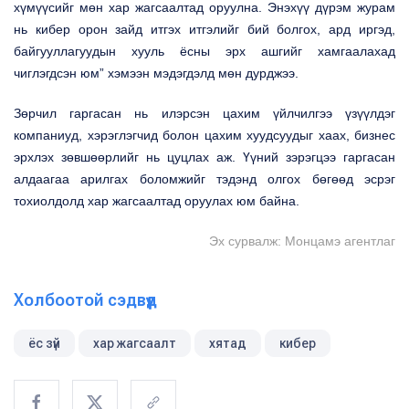
хүмүүсийг мөн хар жагсаалтад оруулна. Энэхүү дүрэм журам
нь кибер орон зайд итгэх итгэлийг бий болгох, ард иргэд,
байгууллагуудын хууль ёсны эрх ашгийг хамгаалахад
чиглэгдсэн юм” хэмээн мэдэгдэлд мөн дурджээ.
Зөрчил гаргасан нь илэрсэн цахим үйлчилгээ үзүүлдэг
компаниуд, хэрэглэгчид болон цахим хуудсуудыг хаах, бизнес
эрхлэх зөвшөөрлийг нь цуцлах аж. Үүний зэрэгцээ гаргасан
алдаагаа арилгах боломжийг тэдэнд олгох бөгөөд эсрэг
тохиолдолд хар жагсаалтад оруулах юм байна.
Эх сурвалж: Монцамэ агентлаг
Холбоотой сэдвүүд
ёс зүй
хар жагсаалт
хятад
кибер