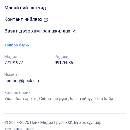
Манай нийтлэгчид
Контент нийлүүлэх
Эвэнт дээр хамтран ажиллах
Холбоо барих
Мэдээ
Редакц
77191977
99126085
Имэйл
contact@peak.mn
Холбоо барих
Улаанбаатар хот, Сүхбаатар дүүрэг, Бага тойруу, 24-р байр
© 2017-2025 Пийк Медиа Групп ХХК. Бүх эрх хуулиар
хамгаалагдсан.