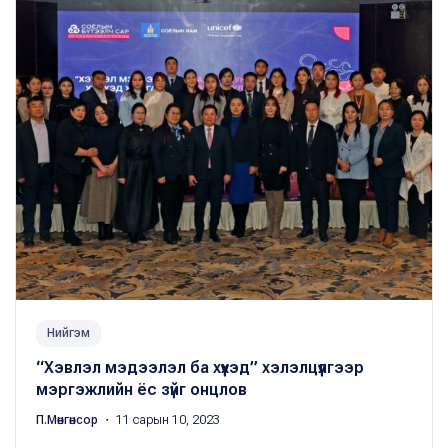
Нийгэм
“Хэвлэл мэдээлэл ба хүүхэд” хэлэлцүүлгээр
мэргэжлийн ёс зүйг онцлов
П.Мөнгөнсор
・ 11 сарын 10, 2023