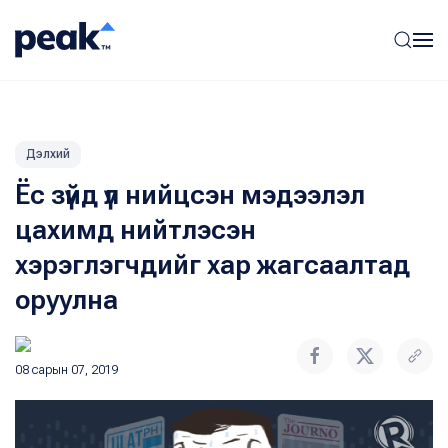
Дэлхий
Ёс зүйд үл нийцсэн мэдээлэл
цахимд нийтлэсэн
хэрэглэгчдийг хар жагсаалтад
оруулна
08 сарын 07, 2019