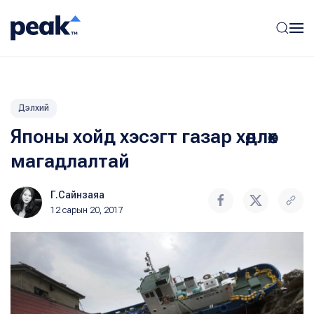
Дэлхий
Японы хойд хэсэгт газар хөдлөх
магадлалтай
Г.Сайнзаяа
12 сарын 20, 2017