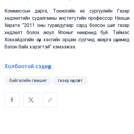
Коммиссын дарга, Токиогийн их сургуулийн Газар
хөдлөлтийн судалгааны институтийн профессор Наоши
Хирата “2011 оны гуравдугаар сард болсон шиг газар
хөдлөлт болох аюул Японыг нөмрөөд буй. Тиймэс
Хоккайдогийн зүүн хэсгийн оршин суугчид аварга цүнамид
бэлэн байх хэрэгтэй” хэмээжээ.
Холбоотой сэдвүүд
байгалийн гамшиг
газар хөдлөлт