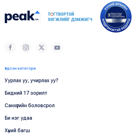
Үндсэн категори
Уурлах уу, учирлах уу?
Бидний 17 зорилт
Санхүүгийн боловсрол
Би нэг удаа
Хүний багш