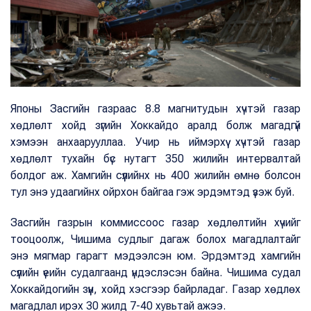
Японы Засгийн газраас 8.8 магнитудын хүчтэй газар
хөдлөлт хойд зүгийн Хоккайдо аралд болж магадгүй
хэмээн анхаарууллаа. Учир нь иймэрхүү хүчтэй газар
хөдлөлт тухайн бүс нутагт 350 жилийн интервалтай
болдог аж. Хамгийн сүүлийнх нь 400 жилийн өмнө болсон
тул энэ удаагийнх ойрхон байгаа гэж эрдэмтэд үзэж буй.
Засгийн газрын коммиссоос газар хөдлөлтийн хүчийг
тооцоолж, Чишима судлыг дагаж болох магадлалтайг
энэ мягмар гарагт мэдээлсэн юм. Эрдэмтэд хамгийн
сүүлийн үеийн судалгаанд үндэслэсэн байна. Чишима судал
Хоккайдогийн зүүн, хойд хэсгээр байрладаг. Газар хөдлөх
магадлал ирэх 30 жилд 7-40 хувьтай ажээ.