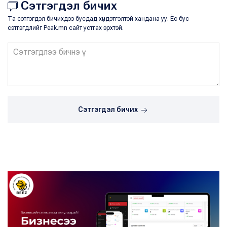
Сэтгэгдэл бичих
Та сэтгэгдэл бичихдээ бусдад хүндэтгэлтэй хандана уу. Ёс бус
сэтгэгдлийг Peak.mn сайт устгах эрхтэй.
Сэтгэгдэл бичих