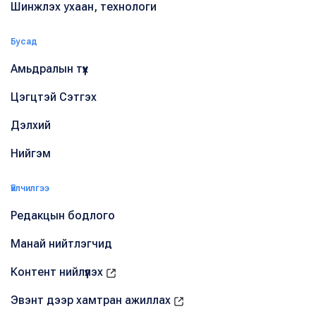
Шинжлэх ухаан, технологи
Бусад
Амьдралын түүх
Цэгцтэй Сэтгэх
Дэлхий
Нийгэм
Үйлчилгээ
Редакцын бодлого
Манай нийтлэгчид
Контент нийлүүлэх
Эвэнт дээр хамтран ажиллах