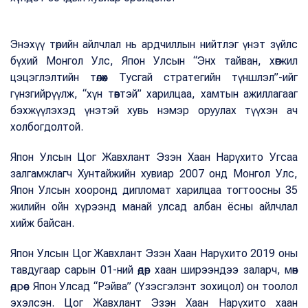
Энэхүү төрийн айлчлал нь ардчиллын нийтлэг үнэт зүйлс
бүхий Монгол Улс, Япон Улсын “Энх тайван, хөгжил
цэцэглэлтийн төлөөх Тусгай стратегийн түншлэл”-ийг
гүнзгийрүүлж, “хүн төвтэй” харилцаа, хамтын ажиллагааг
бэхжүүлэхэд үнэтэй хувь нэмэр оруулах түүхэн ач
холбогдолтой.
Япон Улсын Цог Жавхлант Эзэн Хаан Нарүхито Угсаа
залгамжлагч Хунтайжийн хувиар 2007 онд Монгол Улс,
Япон Улсын хооронд дипломат харилцаа тогтоосны 35
жилийн ойн хүрээнд манай улсад албан ёсны айлчлал
хийж байсан.
Япон Улсын Цог Жавхлант Эзэн Хаан Нарүхито 2019 оны
тавдугаар сарын 01-ний өдөр хаан ширээндээ заларч, мөн
өдрөөс Япон Улсад “Рэйва” (Үзэсгэлэнт зохицол) он тоолол
эхэлсэн. Цог Жавхлант Эзэн Хаан Нарүхито хаан