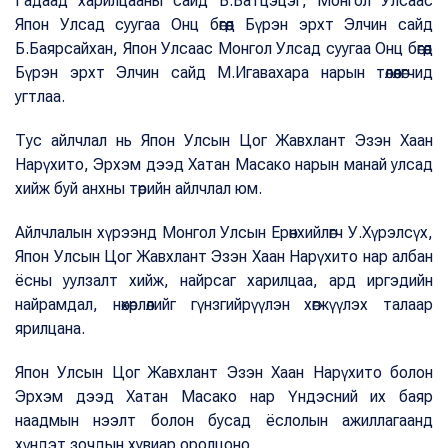
Гадаад харилцааны сайд Б.Батцэцэг, Монгол Улсаас
Япон Улсад суугаа Онц бөгөөд Бүрэн эрхт Элчин сайд
Б.Баярсайхан, Япон Улсаас Монгол Улсад суугаа Онц бөгөөд
Бүрэн эрхт Элчин сайд М.Игавахара нарын төлөөлөгчид
угтлаа.
Тус айлчлал нь Япон Улсын Цог Жавхлант Эзэн Хаан
Нарүхито, Эрхэм дээд Хатан Масако нарын манай улсад
хийж буй анхны төрийн айлчлал юм.
Айлчлалын хүрээнд Монгол Улсын Ерөнхийлөгч У.Хүрэлсүх,
Япон Улсын Цог Жавхлант Эзэн Хаан Нарүхито нар албан
ёсны уулзалт хийж, найрсаг харилцаа, ард иргэдийн
найрамдал, нөхөрлөлийг гүнзгийрүүлэн хөгжүүлэх талаар
ярилцана.
Япон Улсын Цог Жавхлант Эзэн Хаан Нарүхито болон
Эрхэм дээд Хатан Масако нар Үндэсний их баяр
наадмын нээлт болон бусад ёслолын ажиллагаанд
хүндэт зочдын хувиар оролцоно.