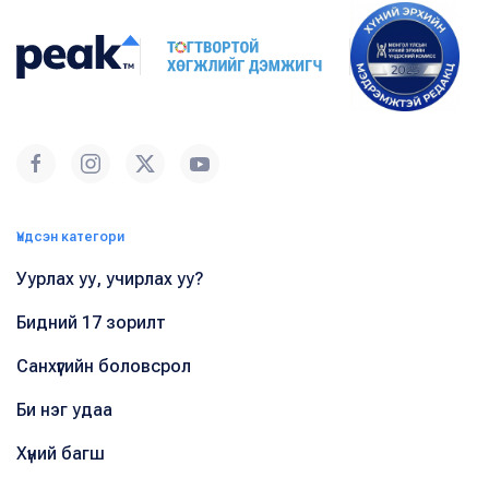
Үндсэн категори
Уурлах уу, учирлах уу?
Бидний 17 зорилт
Санхүүгийн боловсрол
Би нэг удаа
Хүний багш