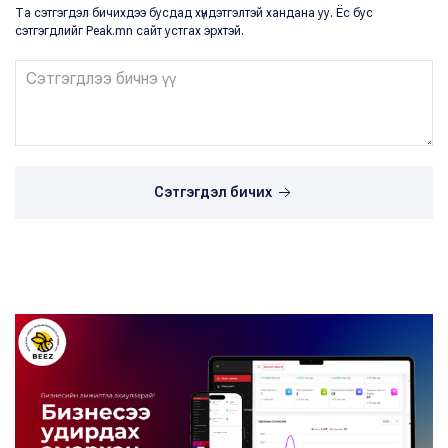
Та сэтгэгдэл бичихдээ бусдад хүндэтгэлтэй хандана уу. Ёс бус
сэтгэгдлийг Peak.mn сайт устгах эрхтэй.
Сэтгэгдэл бичих