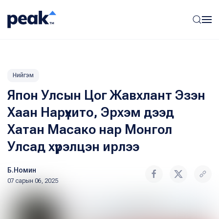
Нийгэм
Япон Улсын Цог Жавхлант Эзэн
Хаан Нарүхито, Эрхэм дээд
Хатан Масако нар Монгол
Улсад хүрэлцэн ирлээ
Б.Номин
07 сарын 06, 2025