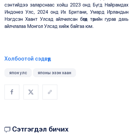
сэнтийдээ заларснаас хойш 2023 онд Бүгд Найрамдах
Индонез Улс, 2024 онд Их Британи, Умард Ирландын
Нэгдсэн Хаант Улсад айлчилсан бөгөөд төрийн гурав дахь
айлчлалаа Монгол Улсад хийж байгаа юм.
Холбоотой сэдвүүд
япон улс
японы эзэн хаан
Сэтгэгдэл бичих