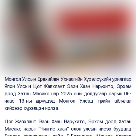
Монгол Улсын Ерөнхийлөгч Ухнаагийн Хүрэлсүхийн урилгаар
Япон Улсын Цог Жавхлант Эзэн Хаан Нарүхито, Эрхэм
дээд Хатан Масако нар 2025 оны долдугаар сарын 06-
наас 13-ны өдрүүдэд Монгол Улсад төрийн айлчлал
хийхээр хүрэлцэн ирлээ.
Цог Жавхлант Эзэн Хаан Нарүхито, Эрхэм дээд Хатан
Масако нарыг “Чингис хаан” олон улсын нисэх буудалд