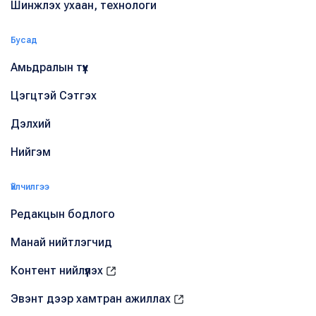
Шинжлэх ухаан, технологи
Бусад
Амьдралын түүх
Цэгцтэй Сэтгэх
Дэлхий
Нийгэм
Үйлчилгээ
Редакцын бодлого
Манай нийтлэгчид
Контент нийлүүлэх
Эвэнт дээр хамтран ажиллах