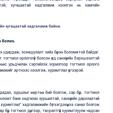
лтэй, хугацаатай хадгаламж нээлгэх нь хамгийн
ийн хугацаатай хадгаламж байна.
а болно.
ээ удирдаж, зохицуулалт хийх бүрэн боломжтой байдаг.
 тогтмол орлогогүй болсон үед санхүүгийн бэрхшээлтэй
өлөөс урьдчилан сэргийлэх зорилгоор тогтмол орлого
амжийг эртнээс нээлгэж, хуримтлал үүсгээрэй.
 дадал, зуршлыг өөртөө бий болгож, сар бүр, тогтмол
 Голомт банк хадгалах зуршилтай, санхүүгийн дархлаатай
хуримтлал” хадгаламжийн бүтээгдэхүүнээ санал болгож
сар бүр тогтмол дүнгээр, тасралтгүй хуримтлуулж чадсан