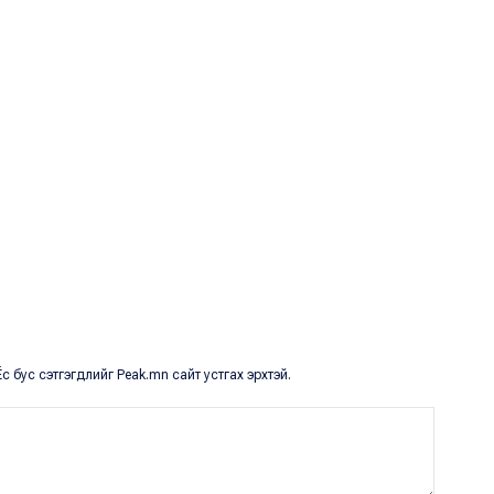
с бус сэтгэгдлийг Peak.mn сайт устгах эрхтэй.