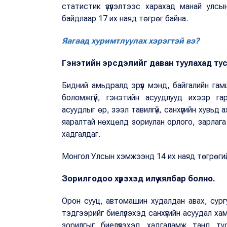
статистик үзүүлэлтээс харахад манай ул
байдлаар 17 их наяд төгрөг байна.
Яагаад хуримтлуулах хэрэгтэй вэ?
Гэнэтийн эрсдэлийг даван туулахад тус
Бидний амьдралд эрүүл мэнд, байгалийн гам
боломжгүй, гэнэтийн асуудлууд ихээр га
асуудлыг өр, зээл тавилгүй, санхүүгийн хувьд 
яаралтай нөхцөлд зориулан орлого, зарлага
хадгалдаг.
Монгол Улсын хэмжээнд 14 их наяд төгрөгийн
Зорилгодоо хүрэхэд илүү хялбар болно.
Орон сууц, автомашин худалдан авах, сург
тэдгээрийг биелүүлэхэд санхүүгийн асуудал х
зорилгыг биелүүлэхэд хадгаламж танд ту