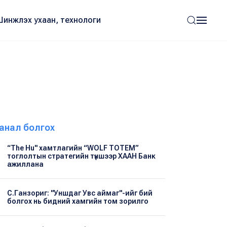
Шинжлэх ухаан, технологи
анал болгох
“The Hu" хамтлагийн “WOLF TOTEM”
тоглолтын стратегийн түншээр ХААН Банк
ажиллана
С.Ганзориг: "Уншдаг Увс аймаг"-ийг бий
болгох нь бидний хамгийн том зорилго