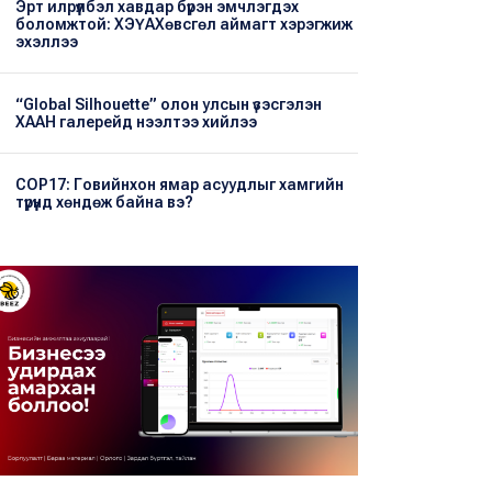
Эрт илрүүлбэл хавдар бүрэн эмчлэгдэх
боломжтой: ХЭҮА​Хөвсгөл аймагт хэрэгжиж
эхэллээ
“Global Silhouette” олон улсын үзэсгэлэн
ХААН галерейд нээлтээ хийлээ
COP17: Говийнхон ямар асуудлыг хамгийн
түрүүнд хөндөж байна вэ?