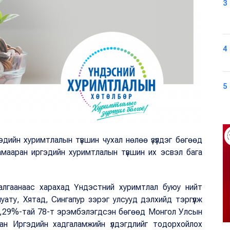
3
4
5
дийн хуримтлалын түвшин чухал нөлөө үзүүлдэг бөгөөд
амааран иргэдийн хуримтлалын түвшин их эсвэл бага
алгаанаас харахад Үндэстний хуримтлал буюу нийт
уату, Хятад, Сингапур зэрэг улсууд дэлхийд тэргүүлж
20,29%-тай 78-т эрэмбэлэгдсэн бөгөөд Монгол Улсын
ан Иргэдийн хадгаламжийн үлдэгдлийг тодорхойлох