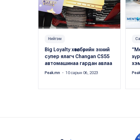
Нийгэм
Са
Big Loyalty хөтөлбөрийн эхний
“Ме
супер ялагч Changan CS55
хүр
автомашинаа гардан авлаа
хэ
Peak.mn
・ 10 сарын 06, 2023
Pea