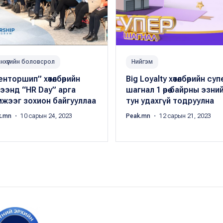
нхүүгийн боловсрол
Нийгэм
нторшип” хөтөлбөрийн
Big Loyalty хөтөлбөрийн су
ээнд “HR Day” арга
шагнал 1 өрөө байрны эзни
мжээг зохион байгууллаа
тун удахгүй тодруулна
k.mn
・ 10 сарын 24, 2023
Peak.mn
・ 12 сарын 21, 2023