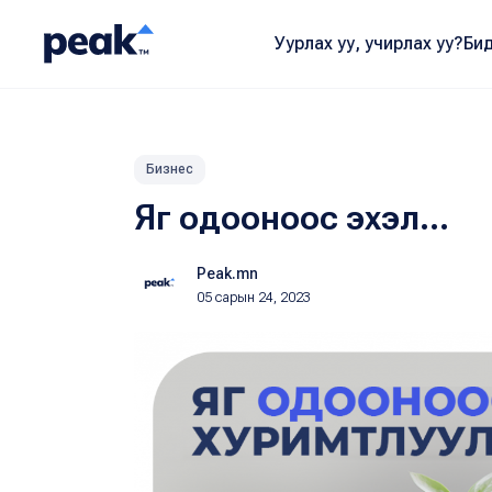
Уурлах уу, учирлах уу?
Бид
Бизнес
Яг одооноос эхэл...
Peak.mn
05 сарын 24, 2023