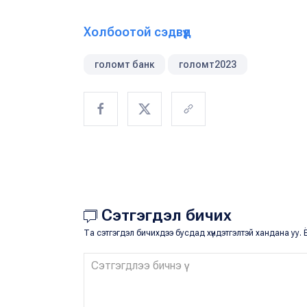
Холбоотой сэдвүүд
голомт банк
голомт2023
Сэтгэгдэл бичих
Та сэтгэгдэл бичихдээ бусдад хүндэтгэлтэй хандана уу. Ё