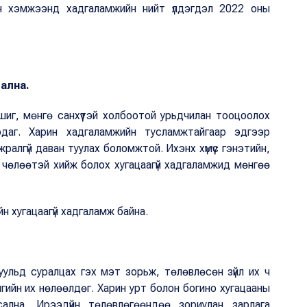
сын хэмжээнд хадгаламжийн нийт үлдэгдэл 2022 оны
ална.
шиг, мөнгө санхүүтэй холбоотой урьдчилан тооцоолох
рдаг. Харин хадгаламжийн тусламжтайгаар эдгээр
ажралгүй даван туулах боломжтой. Ихэнх хүмүүс гэнэтийн,
 чөлөөтэй хийж болох хугацаагүй хадгаламжид мөнгөө
 хугацаагүй хадгаламж байна.
уульд суралцах гэх мэт зорьж, төлөвлөсөн зүйл их ч
амгийн их нөлөөлдөг. Харин урт болон богино хугацааны
сална. Ирээдүйн төлөвлөгөөндөө зориулан зарлага