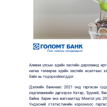
Аливаа улсын эдийн засгийн дархлаанд иргэ
нөгөө талаараа эдийн засгийн өсөлтөөс х
байх нь тодорхойлогддог.
Дэлхийн банкнаас 2021 онд гаргасан суд
хадгаламжийн дүнгээрээ Катар, Бруней, Ван
байна. Харин энэ жагсаалтад Монгол улс 
Үндэсний статистикийн хорооноос гаргас