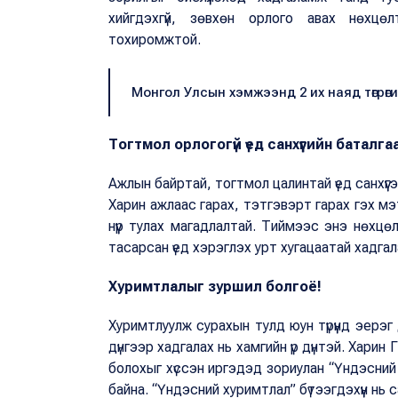
хийгдэхгүй, зөвхөн орлого авах нөхцө
тохиромжтой.
Монгол Улсын хэмжээнд 2 их наяд төгрөг
Тогтмол орлогогүй үед санхүүгийн баталга
Ажлын байртай, тогтмол цалинтай үед санхүүг
Харин ажлаас гарах, тэтгэвэрт гарах гэх мэт
нүүр тулах магадлалтай. Тиймээс энэ нөхц
тасарсан үед хэрэглэх урт хугацаатай хадгал
Хуримтлалыг зуршил болгоё!
Хуримтлуулж сурахын тулд юун түрүүнд эерэг
дүнгээр хадгалах нь хамгийн үр дүнтэй. Харин
болохыг хүссэн иргэдэд зориулан “Үндэсний 
байна. “Үндэсний хуримтлал” бүтээгдэхүүн нь 