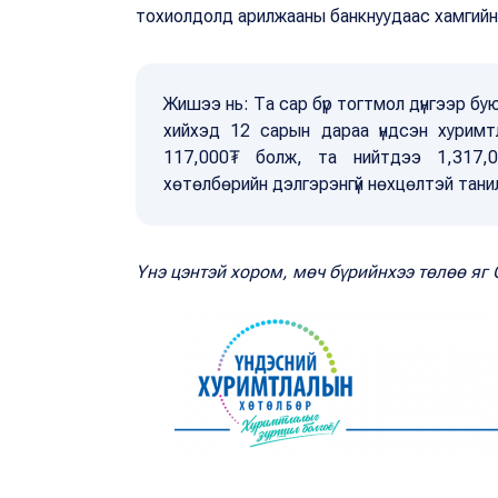
тохиолдолд арилжааны банкнуудаас хамгийн ө
Жишээ нь: Та сар бүр тогтмол дүнгээр б
хийхэд 12 сарын дараа үндсэн хуримтл
117,000₮ болж, та нийтдээ 1,317,
хөтөлбөрийн дэлгэрэнгүй нөхцөлтэй тани
Үнэ цэнтэй хором, мөч бүрийнхээ төлөө я