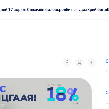
ний 17 зорилт
Санхүүгийн боловсрол
Би нэг удаа
Хүний багш
С
1
2