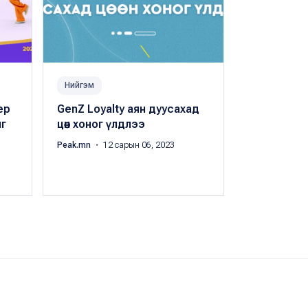
Нийгэм
Технологи
пер
GenZ Loyalty аян дуусахад
Азийн бүс
йг
цөөн хоног үлдлээ
программ
олимпиада
Peak.mn
・ 12 сарын 06, 2023
мөнгөн мед
Peak.mn
・ 11 