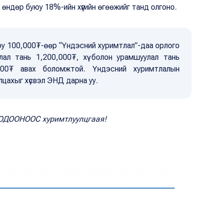
ндөр буюу 18%-ийн хүүгийн өгөөжийг танд олгоно.
уюу 100,000₮-өөр “Үндэсний хуримтлал”-даа орлого
ал тань 1,200,000₮, хүү болон урамшуулал тань
000₮ авах боломжтой. Үндэсний хуримтлалын
лцахыг хүсвэл ЭНД дарна уу.
г ОДООНООС хуримтлуулцгаая!