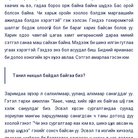
хаачих нь вэ, гадаа бороо орж байна байна шүү дээ. Бас орой
болсон байна. Чи харьж оройн хоолоо бэлдэж маргаашийн
ажилдаа бэлдэх хэрэгтэй” гэж хэлсэн. Гэхдээ тохиромжтой
шалтаг бодож олоогүй бол би бараг харих байсан болов уу.
Харин одоо чамтай цагаа хамт өнгөрөөсний дараа миний
сэтгэл санаа маш сайхан байна. Мэдээж би шинэ илгэн гутлаа
угаах хэрэгтэй. Гэхдээ энэ бол асуудал биш. Бидний ярианаас
би долоо хоногийн эрч хүчээ авлаа. Сэтгэл амарлаа гэсэн юм.
Танил нөхцөл байдал байгаа биз?
Заримдаа зүгээр л салхилмаар, ууланд алхмаар санагддаг уу.
Гэтэл тархи ажиллан “Хөөе, чамд хийх зүйл их байгаа шүү” гэж
хэлж сануулдаг биз. Эсвэл хүссэн сургалтандаа суухад
зориулан мөнгөө зарцуулмаар санагдсан ч таны дотоод дуу
хоолой гэнэт “Чи энэ сургалтаар яах юм вэ, шинэ цүнх авсан нь
дээр шүү дээ” гэхийг сонсч байсан уу. Эсвэл та иогийн хичээлд
явахаар шийдэж бүх бэлтгэлээ хангасан ч нөгөө л нэг дотоод