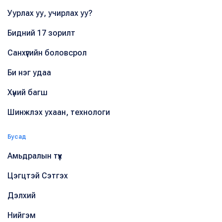
Уурлах уу, учирлах уу?
Бидний 17 зорилт
Санхүүгийн боловсрол
Би нэг удаа
Хүний багш
Шинжлэх ухаан, технологи
Бусад
Амьдралын түүх
Цэгцтэй Сэтгэх
Дэлхий
Нийгэм