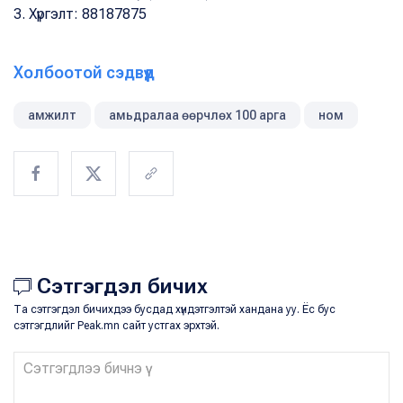
3. Хүргэлт: 88187875
Холбоотой сэдвүүд
амжилт
амьдралаа өөрчлөх 100 арга
ном
Сэтгэгдэл бичих
Та сэтгэгдэл бичихдээ бусдад хүндэтгэлтэй хандана уу. Ёс бус
сэтгэгдлийг Peak.mn сайт устгах эрхтэй.