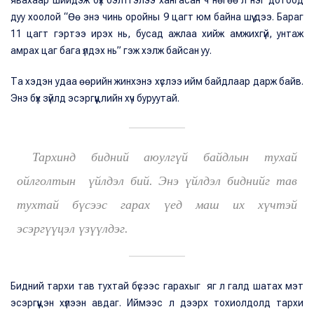
дуу хоолой “Өө энэ чинь оройны 9 цагт юм байна шүү дээ. Бараг
11 цагт гэртээ ирэх нь, бусад ажлаа хийж амжихгүй, унтаж
амрах цаг бага үлдэх нь” гэж хэлж байсан уу.
Та хэдэн удаа өөрийн жинхэнэ хүслээ ийм байдлаар дарж байв.
Энэ бүх зүйлд эсэргүүцлийн хүч буруутай.
Тархинд бидний аюулгүй байдлын тухай
ойлголтын үйлдэл бий. Энэ үйлдэл биднийг тав
тухтай бүсээс гарах үед маш их хүчтэй
эсэргүүцэл үзүүлдэг.
Бидний тархи тав тухтай бүсээс гарахыг яг л галд шатах мэт
эсэргүүцэн хүлээн авдаг. Иймээс л дээрх тохиолдолд тархи