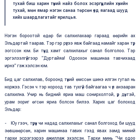
тухай биш харин түүний найз болох эсэргүүцлийн хүчийн
тухай, мөн ямар нэгэн санаа төрсөн үед яагаад шууд
хийх шаардлагатайг ярилцья.
Нэгэн бороотой өдөр би салхилахаар гараад өөрийн ах
Эльдартай таарав. Тэр гэр рүүгээ явж байгаад намайг харан түр
зогссон юм. Би түүнд хамт салхилахыг санал болголоо. Тэр
эргэлзэлгүйгээр “Дуртайяа! Одоохон машинаа тавчихаад
ирнэ” гэж хэлсэн юм.
Бид цаг салхилав, бороонд түүний өмссөн шинэ илгэн гутал нь
норжээ. Гэсэн ч тэр нороод тав тухгүй байгаагаа ч үл анзааран
салхилна. Учир нь бидний яриа маш сонирхолтой, үр дүнтэй,
урам зориг өгсөн яриа болсон билээ. Харих цаг болоход
Эльдар:
- Юу гээч, түрүүн чи надад салхилахыг санал болгоход би шууд
зөвшөөрсөн, харин машинаа тавих гээд явах замд миний
тархи эсрэгээрээ ажиллаж эхэлсэн. Тархи минь “Чи одоо