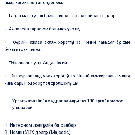
ямар нэгэн шалтаг олдог юм.
- Гадаа маш хүйтэн байна шүү дээ, гэртээ байсан нь дээр...
- Ажлаасаа гарах юм бол өлсч үхнэ шүү.
- Өөрийн ажлаа эхлүүлж хэрэггүй ээ. Чиний таньдаг бүх хүмүүс
бүтэлгүйтсэн шүү дээ.
- “Өрөөнөөс бүү гар. Алдаа бүү хий”
- Энэ сургалтанд явах хэрэггүй ээ. Чиний амьжиргааны мөнгө
чинь сарын эцэс хүртэл хүрэлцэхгүй шүү.
Үргэлжлэлийг "Амьдралаа өөрчлөх 100 арга" номоос
уншаарай.
1. Интерном дэлгүүрийн бүх салбар
2. Номин УИХ дэлгүүр (Маjestic)