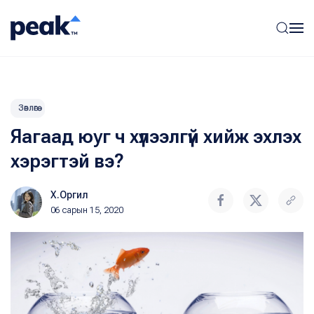
Зөвлөгөө
Яагаад юуг ч хүлээлгүй хийж эхлэх
хэрэгтэй вэ?
Х.Оргил
06 сарын 15, 2020