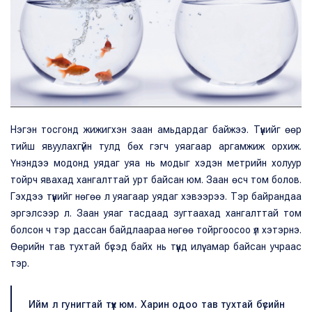
Нэгэн тосгонд жижигхэн заан амьдардаг байжээ. Түүнийг өөр
тийш явуулахгүйн тулд бөх гэгч уяагаар аргамжиж орхиж.
Үнэндээ модонд уядаг уяа нь модыг хэдэн метрийн холуур
тойрч явахад хангалттай урт байсан юм. Заан өсч том болов.
Гэхдээ түүнийг нөгөө л уяагаар уядаг хэвээрээ. Тэр байрандаа
эргэлсээр л. Заан уяаг тасдаад зугтаахад хангалттай том
болсон ч тэр дассан байдлаараа нөгөө тойргоосоо үл хэтэрнэ.
Өөрийн тав тухтай бүсэд байх нь түүнд илүү амар байсан учраас
тэр.
Ийм л гунигтай түүх юм. Харин одоо тав тухтай бүсийн