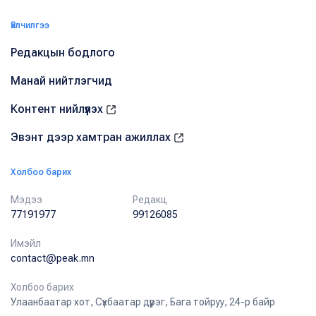
Үйлчилгээ
Редакцын бодлого
Манай нийтлэгчид
Контент нийлүүлэх
Эвэнт дээр хамтран ажиллах
Холбоо барих
Мэдээ
Редакц
77191977
99126085
Имэйл
contact@peak.mn
Холбоо барих
Улаанбаатар хот, Сүхбаатар дүүрэг, Бага тойруу, 24-р байр