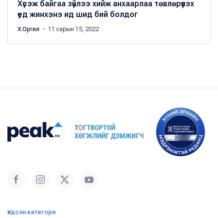
Хүсэж байгаа зүйлээ хийж анхаарлаа төвлөрүүлэх
үед жинхэнэ ид шид бий болдог
Х.Оргил
・ 11 сарын 15, 2022
Үндсэн категори