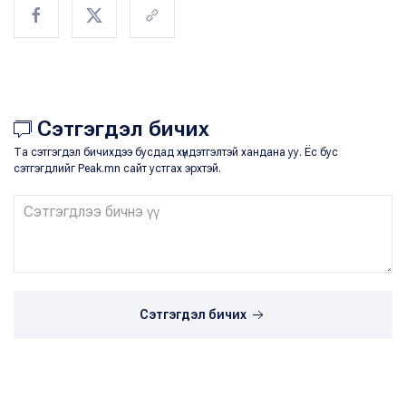
Сэтгэгдэл бичих
Та сэтгэгдэл бичихдээ бусдад хүндэтгэлтэй хандана уу. Ёс бус
сэтгэгдлийг Peak.mn сайт устгах эрхтэй.
Сэтгэгдэл бичих