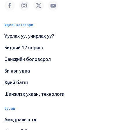
Үндсэн категори
Уурлах уу, учирлах уу?
Бидний 17 зорилт
Санхүүгийн боловсрол
Би нэг удаа
Хүний багш
Шинжлэх ухаан, технологи
Бусад
Амьдралын түүх