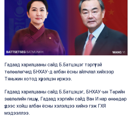
Гадаад харилцааны сайд Б.Батцэцэг тэргүүтэй
төлөөлөгчид БНХАУ-д албан ёсны айлчлал хийхээр
Тяньжин хотод хүрэлцэн иржээ.
Гадаад харилцааны сайд Б.Батцэцэг, БНХАУ-ын Төрийн
зөвлөлийн гишүүн, Гадаад хэргийн сайд Ван И нар өнөөдөр
үдээс хойш албан ёсны хэлэлцээ хийнэ гэж ГХЯ
мэдээллээ.