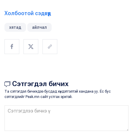
Холбоотой сэдвүүд
хятад
айлчал
Сэтгэгдэл бичих
Та сэтгэгдэл бичихдээ бусдад хүндэтгэлтэй хандана уу. Ёс бус
сэтгэгдлийг Peak.mn сайт устгах эрхтэй.