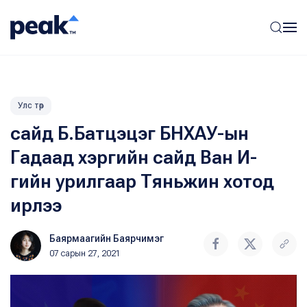
Улс төр
сайд Б.Батцэцэг БНХАУ-ын
Гадаад хэргийн сайд Ван И-
гийн урилгаар Тяньжин хотод
ирлээ
Баярмаагийн Баярчимэг
07 сарын 27, 2021