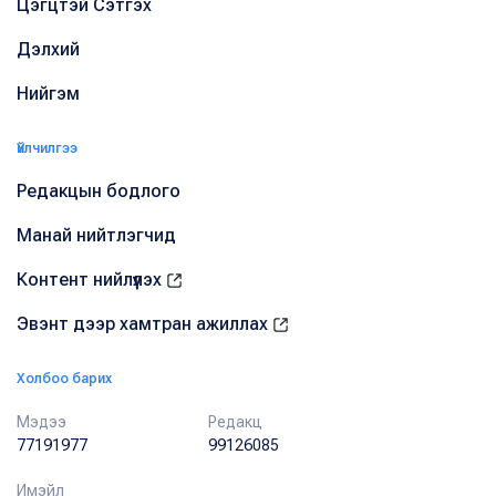
Цэгцтэй Сэтгэх
Дэлхий
Нийгэм
Үйлчилгээ
Редакцын бодлого
Манай нийтлэгчид
Контент нийлүүлэх
Эвэнт дээр хамтран ажиллах
Холбоо барих
Мэдээ
Редакц
77191977
99126085
Имэйл