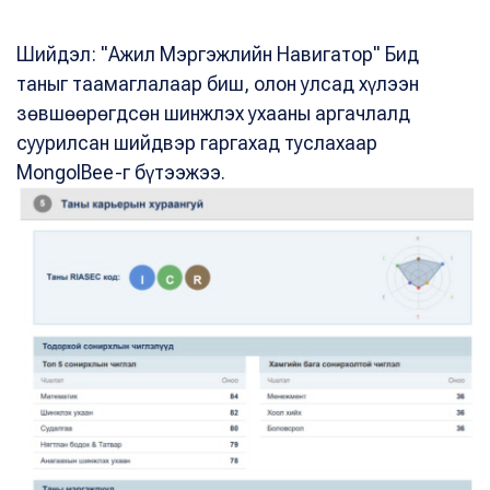
Шийдэл: "Ажил Мэргэжлийн Навигатор" Бид
таныг таамаглалаар биш, олон улсад хүлээн
зөвшөөрөгдсөн шинжлэх ухааны аргачлалд
суурилсан шийдвэр гаргахад туслахаар
MongolBee-г бүтээжээ.