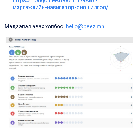
https://mongolbee.beez.mn/ажил-
мэргэжлийн-навигатор-оношилгоо/
Мэдээлэл авах холбоо:
hello@beez.mn