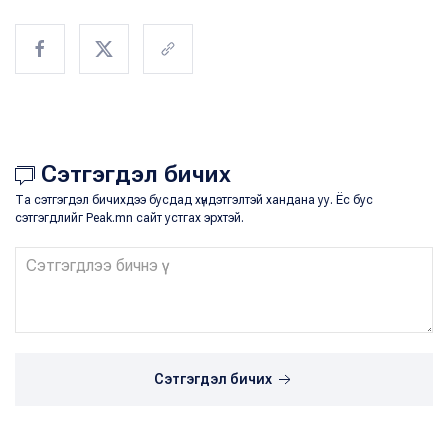
Сэтгэгдэл бичих
Та сэтгэгдэл бичихдээ бусдад хүндэтгэлтэй хандана уу. Ёс бус
сэтгэгдлийг Peak.mn сайт устгах эрхтэй.
Сэтгэгдэл бичих