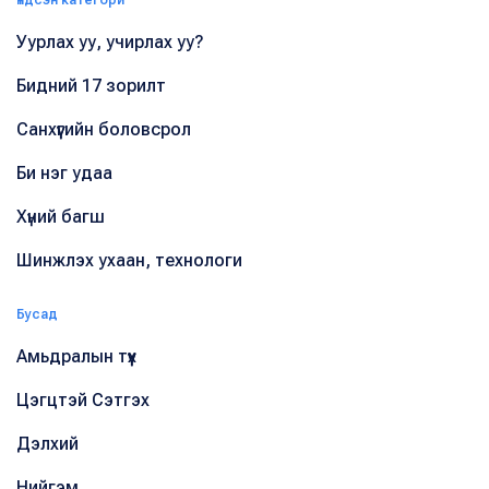
Үндсэн категори
Уурлах уу, учирлах уу?
Бидний 17 зорилт
Санхүүгийн боловсрол
Би нэг удаа
Хүний багш
Шинжлэх ухаан, технологи
Бусад
Амьдралын түүх
Цэгцтэй Сэтгэх
Дэлхий
Нийгэм