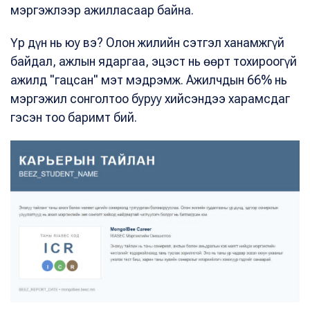
мэргэжлээр ажилласаар байна.
Үр дүн нь юу вэ? Олон жилийн сэтгэл ханамжгүй
байдал, ажлын ядаргаа, эцэст нь өөрт тохироогүй
ажилд "гацсан" мэт мэдрэмж. Ажилчдын 66% нь
мэргэжил сонголтоо буруу хийсэндээ харамсдаг
гэсэн тоо баримт бий.