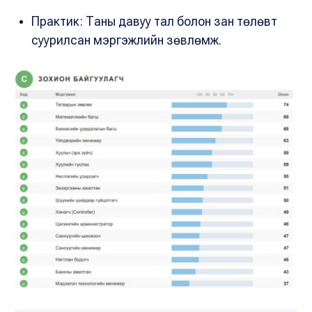
Практик: Таны давуу тал болон зан төлөвт
суурилсан мэргэжлийн зөвлөмж.