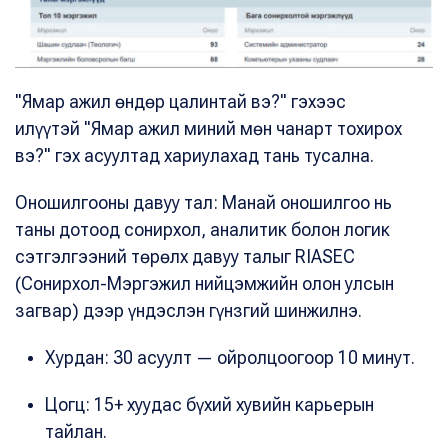
"Ямар ажил өндөр цалинтай вэ?" гэхээс
илүүтэй "Ямар ажил миний мөн чанарт тохирох
вэ?" гэх асуултад хариулахад тань тусална.
Оношилгооны давуу тал: Манай оношилгоо нь
таны дотоод сонирхол, аналитик болон логик
сэтгэлгээний төрөлх давуу талыг RIASEC
(Сонирхол-Мэргэжил нийцэмжийн олон улсын
загвар) дээр үндэслэн гүнзгий шинжилнэ.
Хурдан: 30 асуулт — ойролцоогоор 10 минут.
Цогц: 15+ хуудас бүхий хувийн карьерын
тайлан.