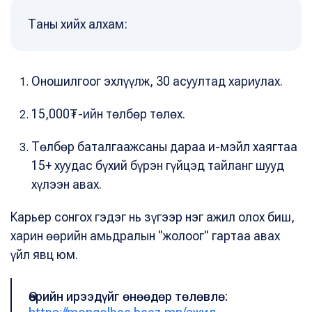
Таны хийх алхам:
Оношилгоог эхлүүлж, 30 асуултад хариулах.
15,000₮-ийн төлбөр төлөх.
Төлбөр баталгаажсаны дараа и-мэйл хаягтаа
15+ хуудас бүхий бүрэн гүйцэд тайланг шууд
хүлээн авах.
Карьер сонгох гэдэг нь зүгээр нэг ажил олох биш,
харин өөрийн амьдралын "жолоог" гартаа авах
үйл явц юм.
Өөрийн ирээдүйг өнөөдөр төлөвлө: