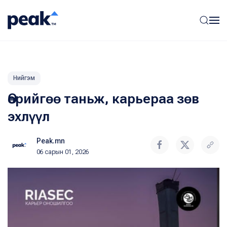
Нийгэм
Өөрийгөө таньж, карьераа зөв
эхлүүл
Peak.mn
06 сарын 01, 2026