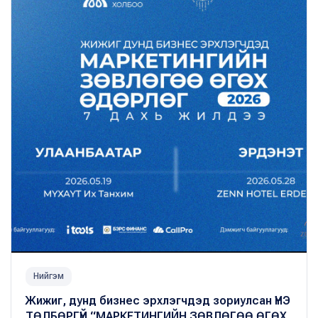
Нийгэм
Жижиг, дунд бизнес эрхлэгчдэд зориулсан ҮНЭ
ТӨЛБӨРГҮЙ “МАРКЕТИНГИЙН ЗӨВЛӨГӨӨ ӨГӨХ