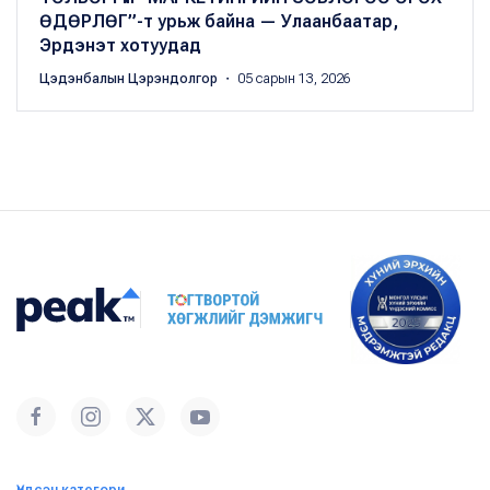
ӨДӨРЛӨГ”-т урьж байна — Улаанбаатар,
Эрдэнэт хотуудад
Цэдэнбалын Цэрэндолгор
・ 05 сарын 13, 2026