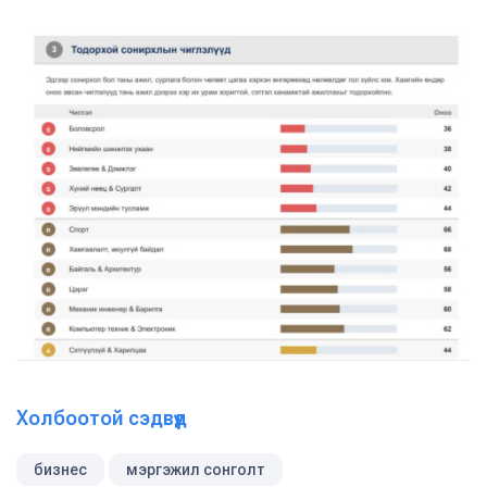
Холбоотой сэдвүүд
бизнес
мэргэжил сонголт