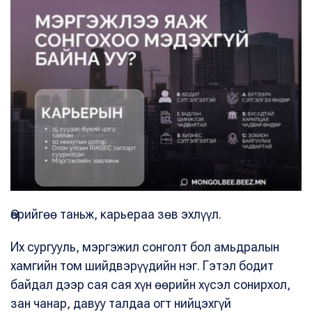
Өөрийгөө таньж, карьераа зөв эхлүүл.
Их сургууль, мэргэжил сонголт бол амьдралын
хамгийн том шийдвэрүүдийн нэг. Гэтэл бодит
байдал дээр сая сая хүн өөрийн хүсэл сонирхол,
зан чанар, давуу талдаа огт нийцэхгүй