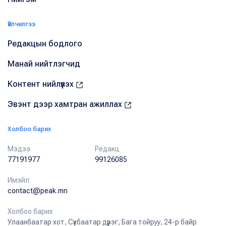
Үйлчилгээ
Редакцын бодлого
Манай нийтлэгчид
Контент нийлүүлэх
Эвэнт дээр хамтран ажиллах
Холбоо барих
Мэдээ
Редакц
77191977
99126085
Имэйл
contact@peak.mn
Холбоо барих
Улаанбаатар хот, Сүхбаатар дүүрэг, Бага тойруу, 24-р байр