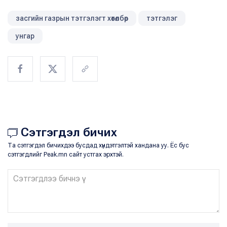
засгийн газрын тэтгэлэгт хөтөлбөр
тэтгэлэг
унгар
Сэтгэгдэл бичих
Та сэтгэгдэл бичихдээ бусдад хүндэтгэлтэй хандана уу. Ёс бус
сэтгэгдлийг Peak.mn сайт устгах эрхтэй.