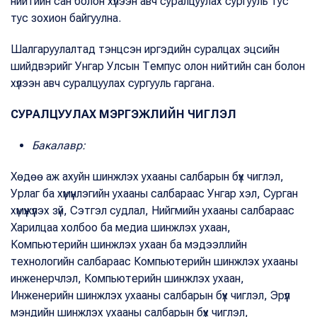
нийтийн сан болон хүлээн авч суралцуулах сургууль тус
тус зохион байгуулна.
Шалгаруулалтад тэнцсэн иргэдийн суралцах эцсийн
шийдвэрийг Унгар Улсын Темпус олон нийтийн сан болон
хүлээн авч суралцуулах сургууль гаргана.
СУРАЛЦУУЛАХ МЭРГЭЖЛИЙН ЧИГЛЭЛ
Бакалавр:
Хөдөө аж ахуйн шинжлэх ухааны салбарын бүх чиглэл,
Урлаг ба хүмүүнлэгийн ухааны салбараас Унгар хэл, Сурган
хүмүүжүүлэх зүй, Сэтгэл судлал, Нийгмийн ухааны салбараас
Харилцаа холбоо ба медиа шинжлэх ухаан,
Компьютерийн шинжлэх ухаан ба мэдээллийн
технологийн салбараас Компьютерийн шинжлэх ухааны
инженерчлэл, Компьютерийн шинжлэх ухаан,
Инженерийн шинжлэх ухааны салбарын бүх чиглэл, Эрүүл
мэндийн шинжлэх ухааны салбарын бүх чиглэл,