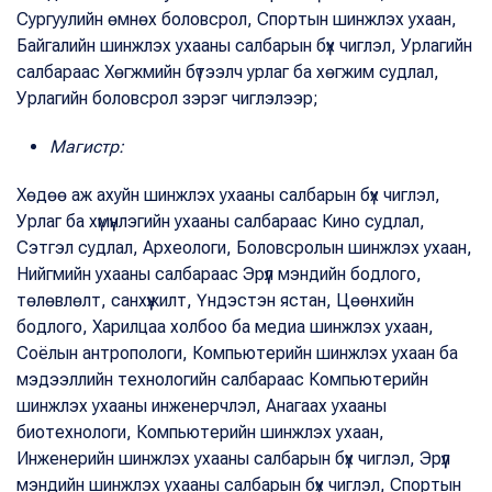
Сургуулийн өмнөх боловсрол, Спортын шинжлэх ухаан,
Байгалийн шинжлэх ухааны салбарын бүх чиглэл, Урлагийн
салбараас Хөгжмийн бүтээлч урлаг ба хөгжим судлал,
Урлагийн боловсрол зэрэг чиглэлээр;
Магистр:
Хөдөө аж ахуйн шинжлэх ухааны салбарын бүх чиглэл,
Урлаг ба хүмүүнлэгийн ухааны салбараас Кино судлал,
Сэтгэл судлал, Археологи, Боловсролын шинжлэх ухаан,
Нийгмийн ухааны салбараас Эрүүл мэндийн бодлого,
төлөвлөлт, санхүүжилт, Үндэстэн ястан, Цөөнхийн
бодлого, Харилцаа холбоо ба медиа шинжлэх ухаан,
Соёлын антропологи, Компьютерийн шинжлэх ухаан ба
мэдээллийн технологийн салбараас Компьютерийн
шинжлэх ухааны инженерчлэл, Анагаах ухааны
биотехнологи, Компьютерийн шинжлэх ухаан,
Инженерийн шинжлэх ухааны салбарын бүх чиглэл, Эрүүл
мэндийн шинжлэх ухааны салбарын бүх чиглэл, Спортын