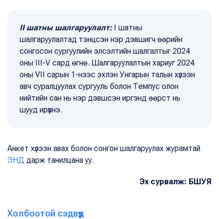
II шатны шалгаруулалт:
I шатны
шалгаруулалтад тэнцсэн нэр дэвшигч өөрийн
сонгосон сургуулийн элсэлтийн шалгалтыг 2024
оны III-V сард өгнө. Шалгаруулалтын хариуг 2024
оны VII сарын 1-нээс эхлэн Унгарын талын хүлээн
авч суралцуулах сургууль болон Темпус олон
нийтийн сан нь нэр дэвшсэн иргэнд өөрст нь
шууд ирүүлнэ.
Анкет хүлээн авах болон сонгон шалгаруулах журамтай
ЭНД
дарж танилцана уу.
Эх сурвалж: БШУЯ
Холбоотой сэдвүүд