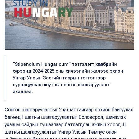
“Stipendium Hungaricum” тэтгэлэгт хөтөлбөрийн
хүрээнд 2024-2025 оны хичээлийн жилээс эхлэн
Унгар Улсын Засгийн газрын тэтгэлгээр
суралцуулах оюутны сонгон шалгаруулалт
эхэллээ.
Сонгон шалгаруулалтыг 2 үе шаттайгаар зохион байгуулах
бөгөөд I шатны шалгаруулалтыг Боловсрол, шинжлэх
ухааны сайдын тушаалаар батлагдсан ажлын хэсэг, II
шатны шалгаруулалтыг Унгар Улсын Темпус олон