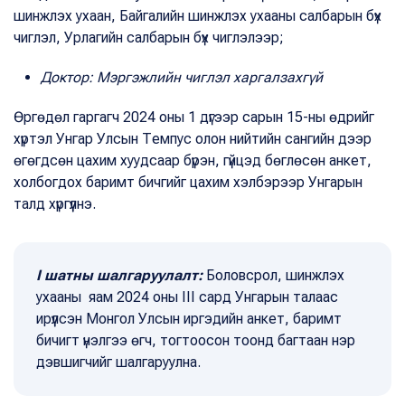
шинжлэх ухаан, Байгалийн шинжлэх ухааны салбарын бүх
чиглэл, Урлагийн салбарын бүх чиглэлээр;
Доктор: Мэргэжлийн чиглэл харгалзахгүй
Өргөдөл гаргагч 2024 оны 1 дүгээр сарын 15-ны өдрийг
хүртэл Унгар Улсын Темпус олон нийтийн сангийн дээр
өгөгдсөн цахим хуудсаар бүрэн, гүйцэд бөглөсөн анкет,
холбогдох баримт бичгийг цахим хэлбэрээр Унгарын
талд хүргүүлнэ.
I шатны шалгаруулалт:
Боловсрол, шинжлэх
ухааны яам 2024 оны III сард Унгарын талаас
ирүүлсэн Монгол Улсын иргэдийн анкет, баримт
бичигт үнэлгээ өгч, тогтоосон тоонд багтаан нэр
дэвшигчийг шалгаруулна.