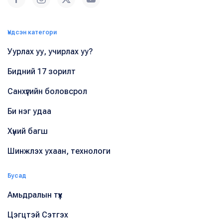
Үндсэн категори
Уурлах уу, учирлах уу?
Бидний 17 зорилт
Санхүүгийн боловсрол
Би нэг удаа
Хүний багш
Шинжлэх ухаан, технологи
Бусад
Амьдралын түүх
Цэгцтэй Сэтгэх