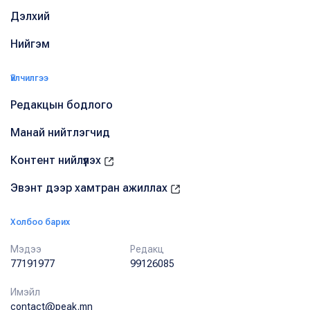
Дэлхий
Нийгэм
Үйлчилгээ
Редакцын бодлого
Манай нийтлэгчид
Контент нийлүүлэх
Эвэнт дээр хамтран ажиллах
Холбоо барих
Мэдээ
Редакц
77191977
99126085
Имэйл
contact@peak.mn