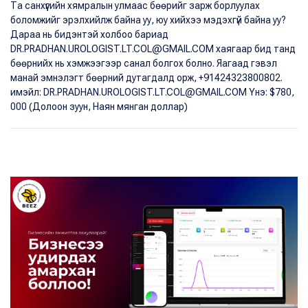
Та санхүүгийн хямралын улмаас бөөрийг зарж борлуулах
боломжийг эрэлхийлж байна уу, юу хийхээ мэдэхгүй байна уу?
Дараа нь бидэнтэй холбоо бариад
DR.PRADHAN.UROLOGIST.LT.COL@GMAIL.COM хаягаар бид танд
бөөрнийх нь хэмжээгээр санал болгох болно. Яагаад гэвэл
манай эмнэлэгт бөөрний дутагдалд орж, +91424323800802.
имэйл: DR.PRADHAN.UROLOGIST.LT.COL@GMAIL.COM Yнэ: $780,
000 (Долоон зуун, Наян мянган доллар)