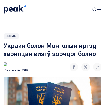
Дэлхий
Украин болон Монголын иргэд
харилцан визгүй зорчдог болно
05 сарын 26, 2019