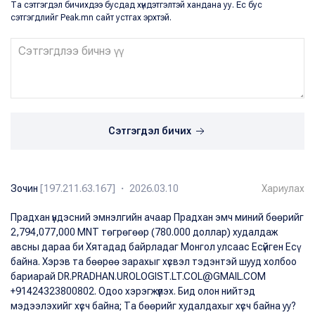
Та сэтгэгдэл бичихдээ бусдад хүндэтгэлтэй хандана уу. Ёс бус
сэтгэгдлийг Peak.mn сайт устгах эрхтэй.
Сэтгэгдэл бичих
Зочин
[197.211.63.167] ・ 2026.03.10
Хариулах
Прадхан үндэсний эмнэлгийн ачаар Прадхан эмч миний бөөрийг
2,794,077,000 MNT төгрөгөөр (780.000 доллар) худалдаж
авсны дараа би Хятадад байрладаг Монгол улсаас Есүйген Есү
байна. Хэрэв та бөөрөө зарахыг хүсвэл тэдэнтэй шууд холбоо
бариарай DR.PRADHAN.UROLOGIST.LT.COL@GMAIL.COM
+91424323800802. Одоо хэрэгжүүлэх. Бид олон нийтэд
мэдээлэхийг хүсч байна; Та бөөрийг худалдахыг хүсч байна уу?