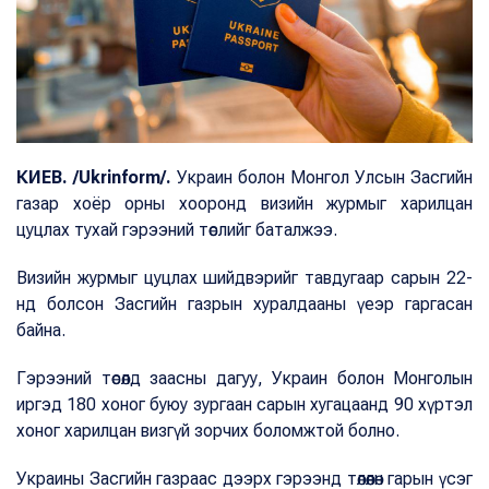
КИЕВ. /Ukrinform/.
Украин болон Монгол Улсын Засгийн
газар хоёр орны хооронд визийн журмыг харилцан
цуцлах тухай гэрээний төслийг баталжээ.
Визийн журмыг цуцлах шийдвэрийг тавдугаар сарын 22-
нд болсон Засгийн газрын хуралдааны үеэр гаргасан
байна.
Гэрээний төсөлд заасны дагуу, Украин болон Монголын
иргэд 180 хоног буюу зургаан сарын хугацаанд 90 хүртэл
хоног харилцан визгүй зорчих боломжтой болно.
Украины Засгийн газраас дээрх гэрээнд төлөөлөн гарын үсэг