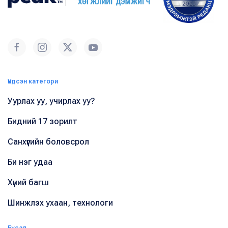
Үндсэн категори
Уурлах уу, учирлах уу?
Бидний 17 зорилт
Санхүүгийн боловсрол
Би нэг удаа
Хүний багш
Шинжлэх ухаан, технологи
Бусад