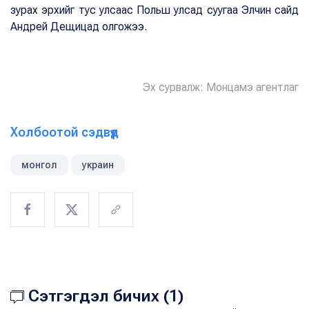
зурах эрхийг тус улсаас Польш улсад суугаа Элчин сайд
Андрей Дещицад олгожээ.
Эх сурвалж: Монцамэ агентлаг
Холбоотой сэдвүүд
монгол
украин
Сэтгэгдэл бичих (1)