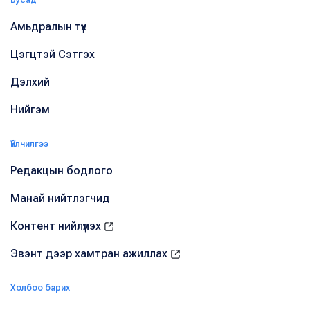
Амьдралын түүх
Цэгцтэй Сэтгэх
Дэлхий
Нийгэм
Үйлчилгээ
Редакцын бодлого
Манай нийтлэгчид
Контент нийлүүлэх
Эвэнт дээр хамтран ажиллах
Холбоо барих