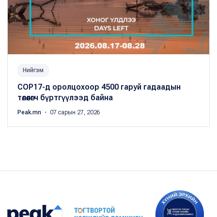
Нийгэм
COP17-д оролцохоор 4500 гаруй гадаадын
төлөөлөгч бүртгүүлээд байна
Peak.mn
・ 07 сарын 27, 2026