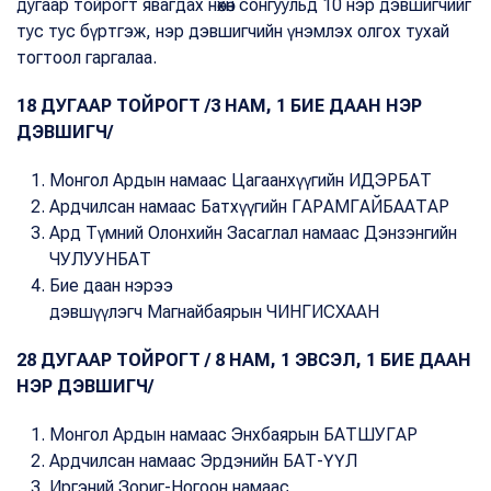
дугаар тойрогт явагдах нөхөн сонгуульд 10 нэр дэвшигчийг
тус тус бүртгэж, нэр дэвшигчийн үнэмлэх олгох тухай
тогтоол гаргалаа.
18 ДУГААР ТОЙРОГТ /3 НАМ, 1 БИЕ ДААН НЭР
ДЭВШИГЧ/
Монгол Ардын намаас Цагаанхүүгийн ИДЭРБАТ
Ардчилсан намаас Батхүүгийн ГАРАМГАЙБААТАР
Ард Түмний Олонхийн Засаглал намаас Дэнзэнгийн
ЧУЛУУНБАТ
Бие даан нэрээ
дэвшүүлэгч Магнайбаярын ЧИНГИСХААН
28 ДУГААР ТОЙРОГТ / 8 НАМ, 1 ЭВСЭЛ, 1 БИЕ ДААН
НЭР ДЭВШИГЧ/
Монгол Ардын намаас Энхбаярын БАТШУГАР
Ардчилсан намаас Эрдэнийн БАТ-ҮҮЛ
Иргэний Зориг-Ногоон намаас