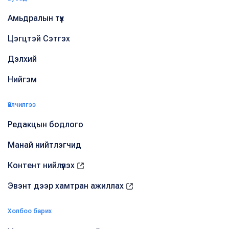
Амьдралын түүх
Цэгцтэй Сэтгэх
Дэлхий
Нийгэм
Үйлчилгээ
Редакцын бодлого
Манай нийтлэгчид
Контент нийлүүлэх
Эвэнт дээр хамтран ажиллах
Холбоо барих