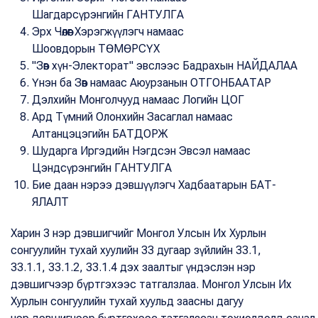
Шагдарсүрэнгийн ГАНТУЛГА
Эрх Чөлөөг Хэрэгжүүлэгч намаас
Шоовдорын ТӨМӨРСҮХ
"Зөв хүн-Электорат" эвслээс Бадрахын НАЙДАЛАА
Үнэн ба Зөв намаас Аюурзанын ОТГОНБААТАР
Дэлхийн Монголчууд намаас Логийн ЦОГ
Ард Түмний Олонхийн Засаглал намаас
Алтанцэцэгийн БАТДОРЖ
Шударга Иргэдийн Нэгдсэн Эвсэл намаас
Цэндсүрэнгийн ГАНТУЛГА
Бие даан нэрээ дэвшүүлэгч Хадбаатарын БАТ-
ЯЛАЛТ
Харин 3 нэр дэвшигчийг Монгол Улсын Их Хурлын
сонгуулийн тухай хуулийн 33 дугаар зүйлийн 33.1,
33.1.1, 33.1.2, 33.1.4 дэх заалтыг үндэслэн нэр
дэвшигчээр бүртгэхээс татгалзлаа. Монгол Улсын Их
Хурлын сонгуулийн тухай хуульд заасны дагуу