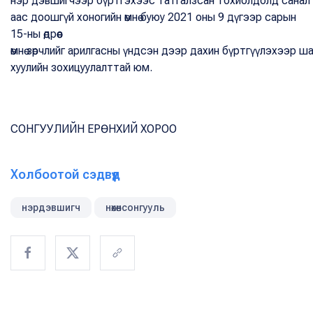
нэр дэвшигчээр бүртгэхээс татгалзсан тохиолдолд санал ав
аас доошгүй хоногийн өмнө буюу 2021 оны 9 дүгээр сарын
15-ны өдрөөс
өмнө зөрчлийг арилгасны үндсэн дээр дахин бүртгүүлэхээр 
хуулийн зохицуулалттай юм.
СОНГУУЛИЙН ЕРӨНХИЙ ХОРОО
Холбоотой сэдвүүд
нэрдэвшигч
нөхөнсонгууль