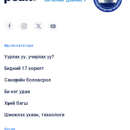
Үндсэн категори
Уурлах уу, учирлах уу?
Бидний 17 зорилт
Санхүүгийн боловсрол
Би нэг удаа
Хүний багш
Шинжлэх ухаан, технологи
Бусад