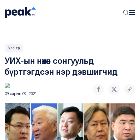
Улс төр
УИХ-ын нөхөн сонгуульд
бүртгэгдсэн нэр дэвшигчид
09 сарын 09, 2021