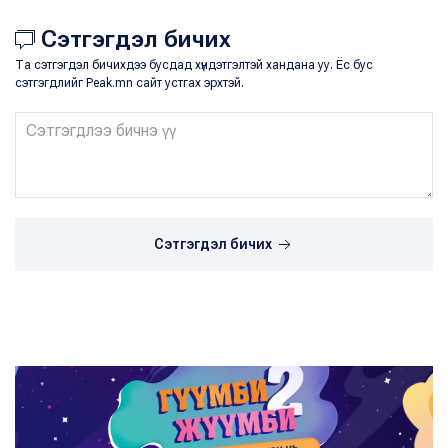
Сэтгэгдэл бичих
Та сэтгэгдэл бичихдээ бусдад хүндэтгэлтэй хандана уу. Ёс бус
сэтгэгдлийг Peak.mn сайт устгах эрхтэй.
Сэтгэгдэл бичих