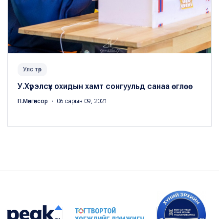
Улс төр
У.Хүрэлсүх охидын хамт сонгуульд санаа өглөө
П.Мөнгөнсор
・ 06 сарын 09, 2021