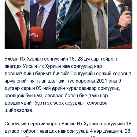
Улсын Их Хурлын сонгуулийн 18, 28 дугаар тойрогт
явагдах Улсын Их Хурлын нөхөн сонгуульд нэр
дэвшигчдийн баримт бичгийг Сонгуулийн ерөнхий хороонд
ирүүлснийг нягтлан шалгаж, тус хорооны 2021 оны 9
дүгээр сарын 09-ний өдрийн хуралдаанаар сонгуульд
оролцож буй нам, эвслээс болон бие даан нэр
дэвшигчдийг бүртгэх эсэх асуудлыг хэлэлцэн
шийдвэрлэв.
Сонгуулийн ерөнхий хороо Улсын Их Хурлын сонгуулийн 18
дугаар тойрогт явагдах нөхөн сонгуульд 4 нэр дэвшигч, 28