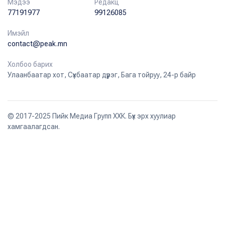
Мэдээ
Редакц
77191977
99126085
Имэйл
contact@peak.mn
Холбоо барих
Улаанбаатар хот, Сүхбаатар дүүрэг, Бага тойруу, 24-р байр
© 2017-2025 Пийк Медиа Групп ХХК. Бүх эрх хуулиар
хамгаалагдсан.