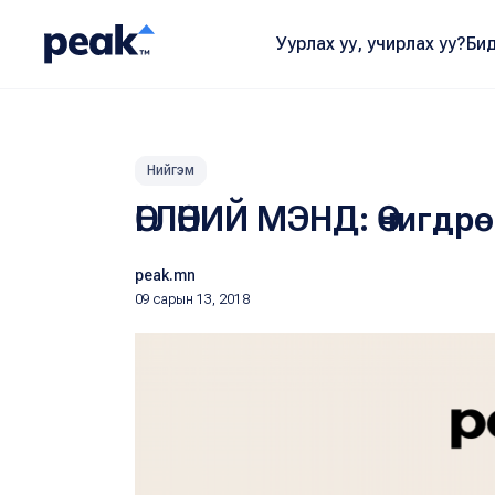
Уурлах уу, учирлах уу?
Бид
Нийгэм
ӨГЛӨӨНИЙ МЭНД: Өчигд
peak.mn
09 сарын 13, 2018