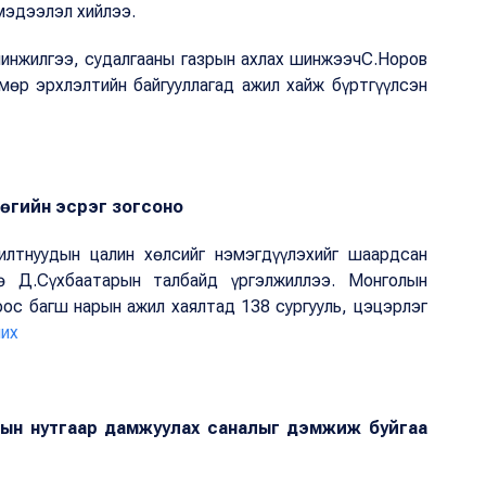
мэдээлэл хийлээ.
шинжилгээ, судалгааны газрын ахлах шинжээчС.Норов
мөр эрхлэлтийн байгууллагад ажил хайж бүртгүүлсэн
өгийн эсрэг зогсоно
лтнуудын цалин хөлсийг нэмэгдүүлэхийг шаардсан
ө Д.Сүхбаатарын талбайд үргэлжиллээ. Монголын
оос багш нарын ажил хаялтад 138 сургууль, цэцэрлэг
ших
сын нутгаар дамжуулах саналыг дэмжиж буйгаа