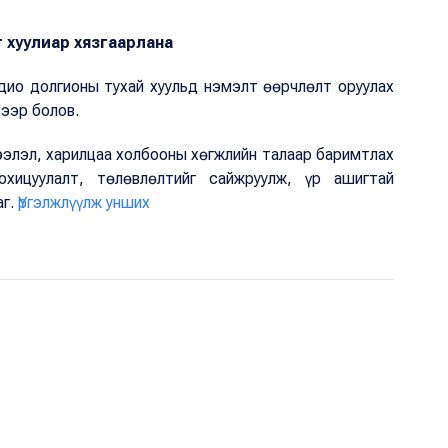
г хуулиар хязгаарлана
дио долгионы тухай хуульд нэмэлт өөрчлөлт оруулах
хээр болов.
элэл, харилцаа холбооны хөгжлийн талаар баримтлах
хицуулалт, төлөвлөлтийг сайжруулж, үр ашигтай
аг.
Үргэлжлүүлж унших