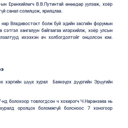
-ын Ерөнхийлөгч В.В.Путинтай өнөөдөр уулзаж, хоёр
үй санал солилцож, ярилцлаа.
н нар Владивостокт болж буй эдийн засгийн форумын
 сэтгэл хангалуун байгаагаа илэрхийлж, хоёр улсын
лзалтууд ихээхэн ач холбогдолтойг онцолсон юм.
ээ
ох хэргийн шүүх хурал Баянзүрх дүүргийн Эрүүгийн
7-нд болохоор товлогдсон ч хохирогч Ч.Наранзаяа нь
хуралд оролцох боломжгүй болсноос 7 хоногоор