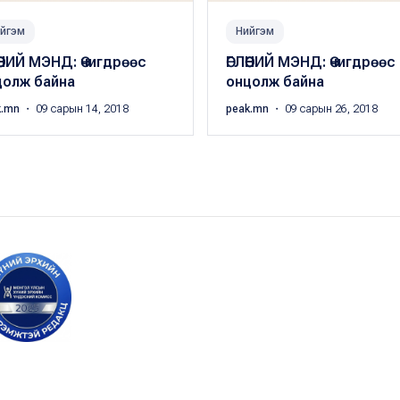
йгэм
Нийгэм
ӨӨНИЙ МЭНД: Өчигдрөөс
ӨГЛӨӨНИЙ МЭНД: Өчигдрөөс
цолж байна
онцолж байна
k.mn
・ 09 сарын 14, 2018
peak.mn
・ 09 сарын 26, 2018