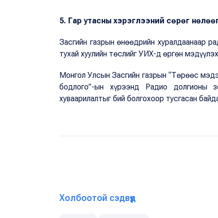
5. Гар утасны хэрэглээний сөрөг нөлөө
Засгийн газрын өнөөдрийн хуралдаанаар ра
тухай хуулийн төслийг УИХ-д өргөн мэдүүлэ
Монгол Улсын Засгийн газрын “Төрөөс мэдэ
бодлого”-ын хүрээнд Радио долгионы зо
хуваарилалтыг бий болгохоор тусгасан байд
Холбоотой сэдвүүд