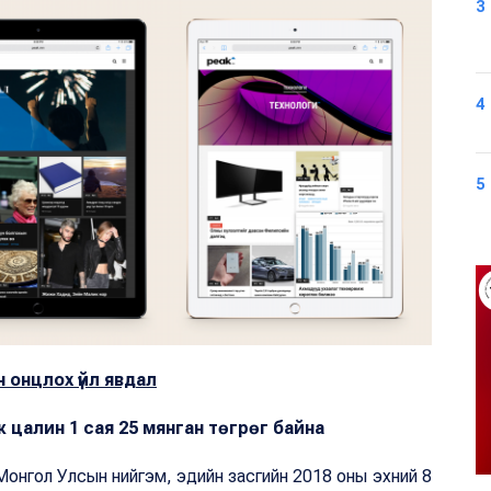
3
4
5
н онцлох үйл явдал
 цалин 1 сая 25 мянган төгрөг байна
онгол Улсын нийгэм, эдийн засгийн 2018 оны эхний 8