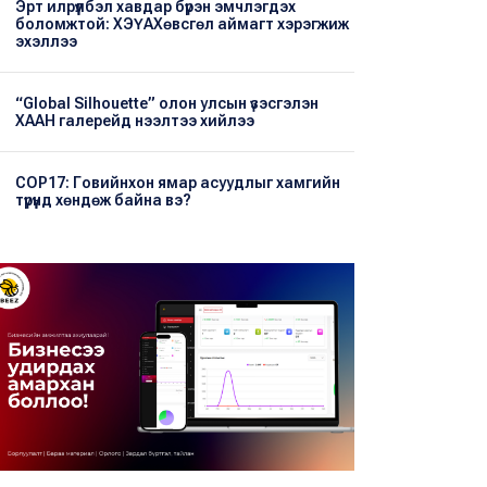
Эрт илрүүлбэл хавдар бүрэн эмчлэгдэх
боломжтой: ХЭҮА​Хөвсгөл аймагт хэрэгжиж
эхэллээ
“Global Silhouette” олон улсын үзэсгэлэн
ХААН галерейд нээлтээ хийлээ
COP17: Говийнхон ямар асуудлыг хамгийн
түрүүнд хөндөж байна вэ?