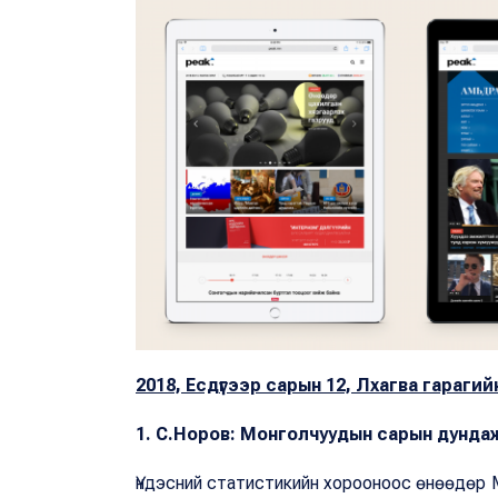
2018, Есдүгээр сарын 12, Лхагва гарагий
1. С.Норов: Монголчуудын сарын дундаж
Үндэсний статистикийн хорооноос өнөөдөр М