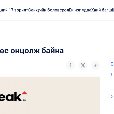
ний 17 зорилт
Санхүүгийн боловсрол
Би нэг удаа
Хүний багш
рөөс онцолж байна
С
1
2