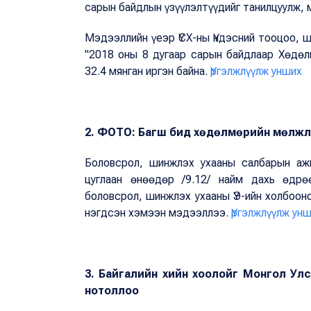
сарын байдлын үзүүлэлтүүдийг танилцуулж, 
Мэдээллийн үеэр ҮСХ-ны Үндэсний тооцоо, 
"2018 оны 8 дугаар сарын байдлаар Хөдөл
32.4 мянган иргэн байна.
Үргэлжлүүлж унших
2. ФОТО: Багш бид хөдөлмөрийн мөлжл
Боловсрол, шинжлэх ухааны салбарын ажи
цуглаан өнөөдөр /9.12/ найм дахь өдрө
боловсрол, шинжлэх ухааны ҮЭ-ийн холбоон
нэгдсэн хэмээн мэдээллээ.
Үргэлжлүүлж ун
3. Байгалийн хийн хоолойг Монгол Ул
нотоллоо