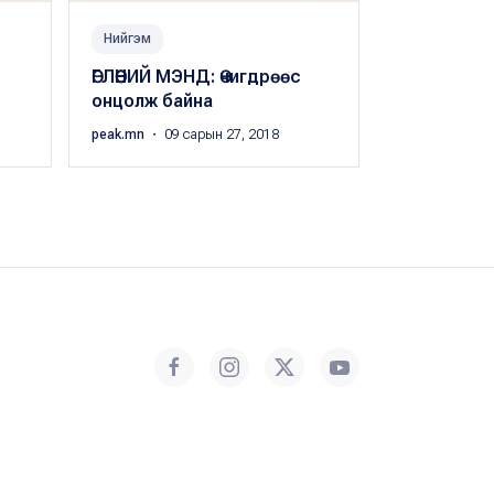
Нийгэм
Нийгэм
ӨГЛӨӨНИЙ МЭНД: Өчигдрөөс
ӨГЛӨӨНИЙ М
онцолж байна
онцолж ба
peak.mn
・ 09 сарын 27, 2018
peak.mn
・ 09 