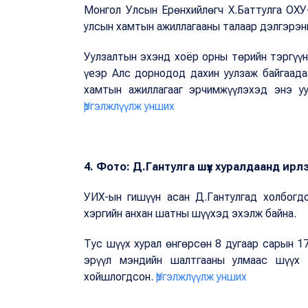
Монгол Улсын Ерөнхийлөгч Х.Баттулга ОХУ
улсын хамтын ажиллагааны талаар дэлгэрэнг
Уулзалтын эхэнд хоёр орны төрийн тэргүү
үеэр Алс дорнодод дахин уулзаж байгаадаа
хамтын ажиллагааг эрчимжүүлэхэд энэ уу
Үргэлжлүүлж унших
4. Фото: Д.Гантулга шүүх хуралдаанд ирл
УИХ-ын гишүүн асан Д.Гантулгад холбогд
хэргийн анхан шатны шүүхэд эхэлж байна.
Тус шүүх хурал өнгөрсөн 8 дугаар сарын 1
эрүүл мэндийн шалтгааны улмаас шүүх 
хойшлогдсон.
Үргэлжлүүлж унших