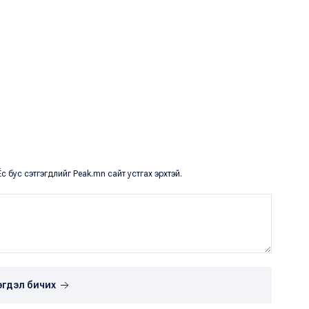
с бус сэтгэгдлийг Peak.mn сайт устгах эрхтэй.
эгдэл бичих