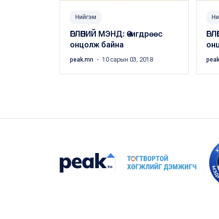
Нийгэм
Ни
ӨГЛӨӨНИЙ МЭНД: Өчигдрөөс
ӨГЛ
онцолж байна
он
peak.mn
・ 10 сарын 03, 2018
pea