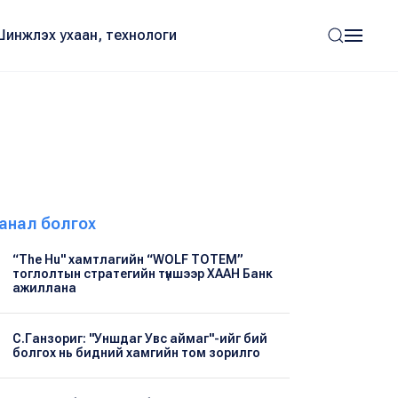
Шинжлэх ухаан, технологи
анал болгох
“The Hu" хамтлагийн “WOLF TOTEM”
тоглолтын стратегийн түншээр ХААН Банк
ажиллана
С.Ганзориг: "Уншдаг Увс аймаг"-ийг бий
болгох нь бидний хамгийн том зорилго