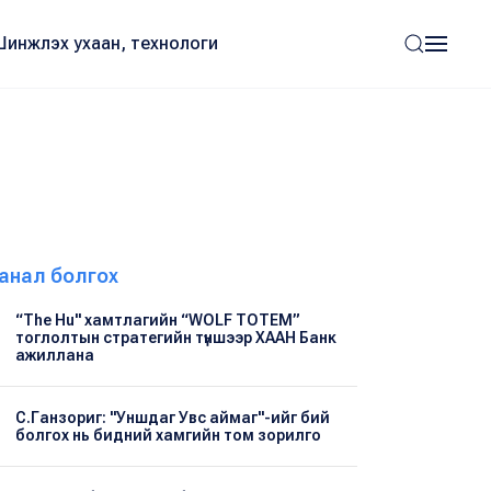
Шинжлэх ухаан, технологи
анал болгох
“The Hu" хамтлагийн “WOLF TOTEM”
тоглолтын стратегийн түншээр ХААН Банк
ажиллана
С.Ганзориг: "Уншдаг Увс аймаг"-ийг бий
болгох нь бидний хамгийн том зорилго