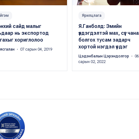
йгэм
Ярилцлага
өнхий сайд малыг
Я.Ганболд: Эмийн
ьдаар нь экспортод
үлдэгдэлтэй мах, сүүг чан
гахыг хориглолоо
болгох тусам задарч
хортой нэгдэл үүсдэг
аясгалан
・ 07 сарын 04, 2019
Цэдэнбалын Цэрэндолгор
・ 06
сарын 02, 2022