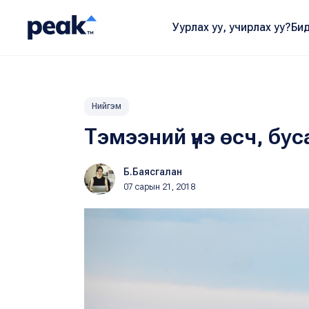
Уурлах уу, учирлах уу?
Бид
Нийгэм
Тэмээний үнэ өсч, бу
Б.Баясгалан
07 сарын 21, 2018