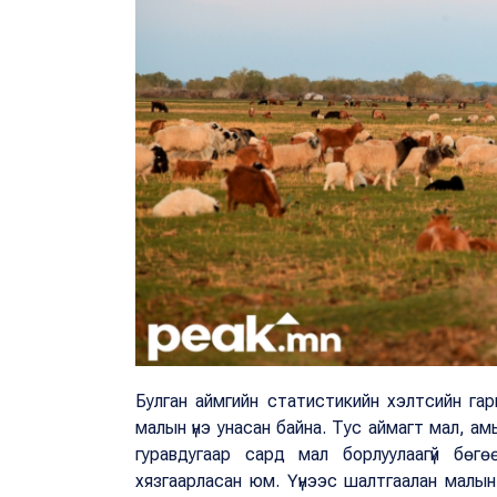
Булган аймгийн статистикийн хэлтсийн га
малын үнэ унасан байна. Тус аймагт мал, ам
гуравдугаар сард мал борлуулаагүй бөг
хязгаарласан юм. Үүнээс шалтгаалан малын