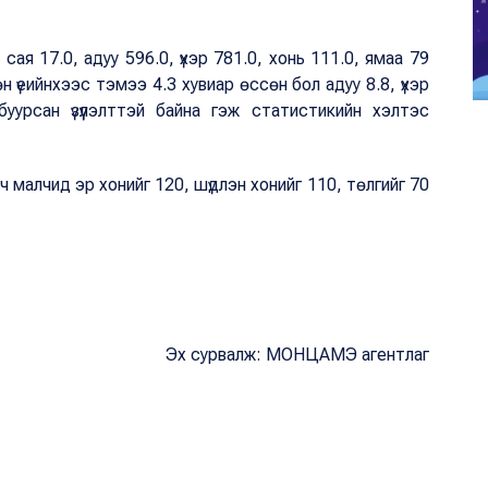
ая 17.0, адуу 596.0, үхэр 781.0, хонь 111.0, ямаа 79
 үеийнхээс тэмээ 4.3 хувиар өссөн бол адуу 8.8, үхэр
буурсан үзүүлэлттэй байна гэж статистикийн хэлтэс
 малчид эр хонийг 120, шүдлэн хонийг 110, төлгийг 70
Эх сурвалж: МОНЦАМЭ агентлаг