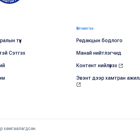
Үйлчилгээ
алын түүх
Редакцын бодлого
тэй Сэтгэх
Манай нийтлэгчид
ий
Контент нийлүүлэх
эм
Эвэнт дээр хамтран ажил
ар хамгаалагдсан.