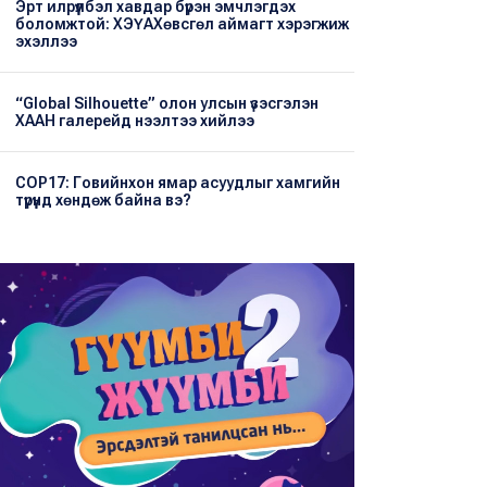
Эрт илрүүлбэл хавдар бүрэн эмчлэгдэх
боломжтой: ХЭҮА​Хөвсгөл аймагт хэрэгжиж
эхэллээ
“Global Silhouette” олон улсын үзэсгэлэн
ХААН галерейд нээлтээ хийлээ
COP17: Говийнхон ямар асуудлыг хамгийн
түрүүнд хөндөж байна вэ?