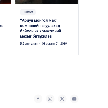
Нийгэм
Нийгэм
“Ариун монгол мах”
4, 5 дугаа
аж
компанийн агуулахад
бүтээгдэхүү
байсан их хэмжээний
Х.Оргил
・ 05 с
махыг битүүмжлэв
Б.Баясгалан
・ 08 сарын 01, 2019