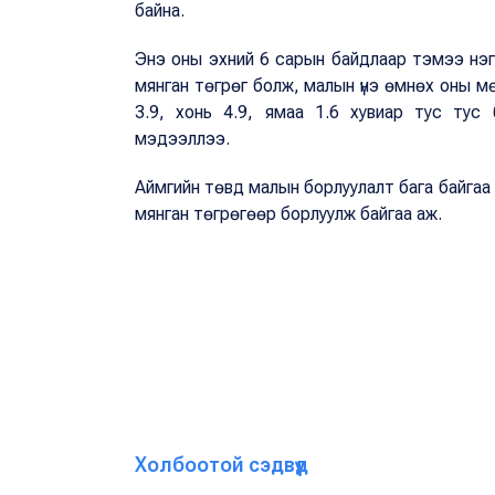
байна.
Энэ оны эхний 6 сарын байдлаар тэмээ нэг с
мянган төгрөг болж, малын үнэ өмнөх оны мөн
3.9, хонь 4.9, ямаа 1.6 хувиар тус тус 
мэдээллээ.
Аймгийн төвд малын борлуулалт бага байгаа ч
мянган төгрөгөөр борлуулж байгаа аж.
Холбоотой сэдвүүд