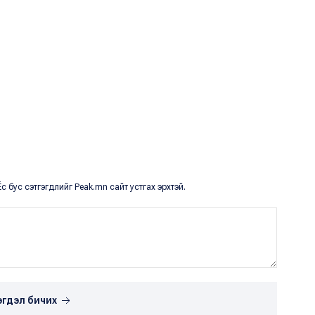
с бус сэтгэгдлийг Peak.mn сайт устгах эрхтэй.
эгдэл бичих