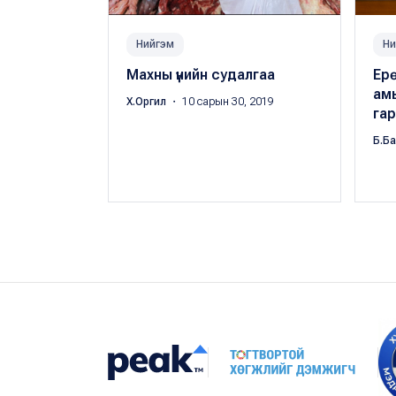
Нийгэм
Ни
Махны үнийн судалгаа ​
Ер
ам
Х.Оргил
・ 10 сарын 30, 2019
гар
Б.Б