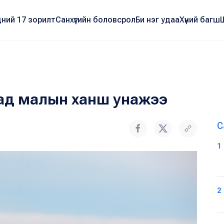
ний 17 зорилт
Санхүүгийн боловсрол
Би нэг удаа
Хүний багш
сад малын ханш унажээ
С
1
2