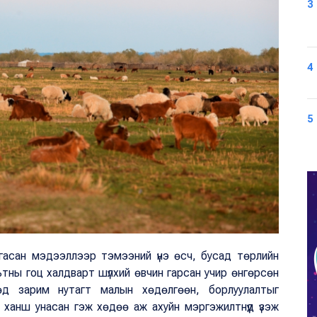
3
4
5
ргасан мэдээллээр тэмээний үнэ өсч, бусад төрлийн
ьтны гоц халдварт шүлхий өвчин гарсан учир өнгөрсөн
өөд зарим нутагт малын хөдөлгөөн, борлуулалтыг
 ханш унасан гэж хөдөө аж ахуйн мэргэжилтнүүд үзэж