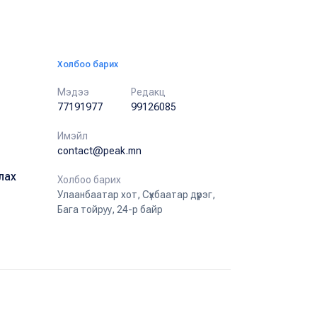
Холбоо барих
Мэдээ
Редакц
77191977
99126085
Имэйл
contact@peak.mn
лах
Холбоо барих
Улаанбаатар хот, Сүхбаатар дүүрэг,
Бага тойруу, 24-р байр