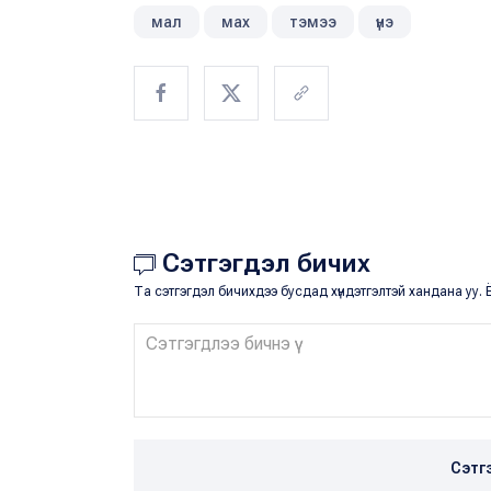
мал
мах
тэмээ
үнэ
Сэтгэгдэл бичих
Та сэтгэгдэл бичихдээ бусдад хүндэтгэлтэй хандана уу. Ё
Сэтг