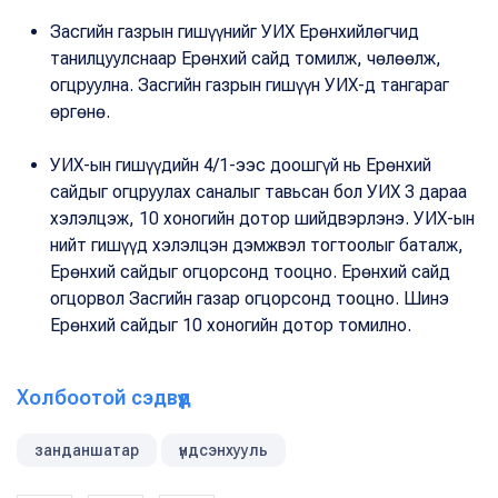
Засгийн газрын гишүүнийг УИХ Ерөнхийлөгчид
танилцуулснаар Ерөнхий сайд томилж, чөлөөлж,
огцруулна. Засгийн газрын гишүүн УИХ-д тангараг
өргөнө.
УИХ-ын гишүүдийн 4/1-ээс доошгүй нь Ерөнхий
сайдыг огцруулах саналыг тавьсан бол УИХ 3 дараа
хэлэлцэж, 10 хоногийн дотор шийдвэрлэнэ. УИХ-ын
нийт гишүүд хэлэлцэн дэмжвэл тогтоолыг баталж,
Ерөнхий сайдыг огцорсонд тооцно. Ерөнхий сайд
огцорвол Засгийн газар огцорсонд тооцно. Шинэ
Ерөнхий сайдыг 10 хоногийн дотор томилно.
Холбоотой сэдвүүд
занданшатар
үндсэнхууль