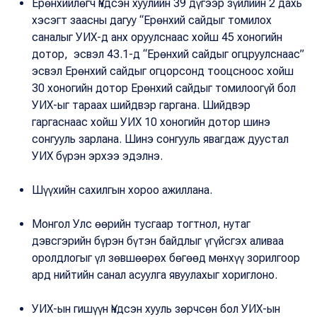
Ерөнхийлөгч Үндсэн хуулийн 39 дүгээр зүйлийн 2 дахь
хэсэгт заасны дагуу “Ерөнхий сайдыг томилох
саналыг УИХ-д анх оруулснаас хойш 45 хоногийн
дотор, эсвэл 43.1-д “Ерөнхий сайдыг огцруулснаас”
эсвэл Ерөнхий сайдыг огцорсонд тооцсноос хойш
30 хоногийн дотор Ерөнхий сайдыг томилоогүй бол
УИХ-ыг тараах шийдвэр гаргана. Шийдвэр
гаргаснаас хойш УИХ 10 хоногийн дотор шинэ
сонгууль зарлана. Шинэ сонгууль явагдаж дуустал
УИХ бүрэн эрхээ эдэлнэ.
Шүүхийн сахилгын хороо ажиллана.
Монгол Улс өөрийн тусгаар тогтнол, нутаг
дэвсгэрийн бүрэн бүтэн байдлыг үгүйсгэх аливаа
оролдлогыг үл зөвшөөрөх бөгөөд мөнхүү зорилгоор
ард нийтийн санал асуулга явуулахыг хориглоно.
УИХ-ын гишүүн Үндсэн хууль зөрчсөн бол УИХ-ын