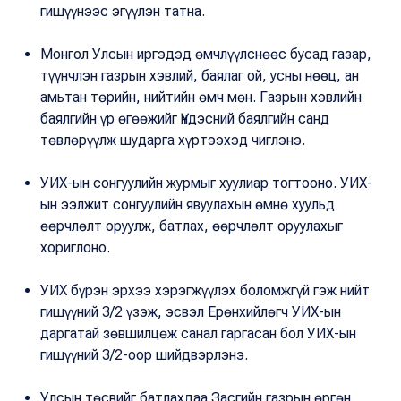
гишүүнээс эгүүлэн татна.
Монгол Улсын иргэдэд өмчлүүлснөөс бусад газар,
түүнчлэн газрын хэвлий, баялаг ой, усны нөөц, ан
амьтан төрийн, нийтийн өмч мөн. Газрын хэвлийн
баялгийн үр өгөөжийг Үндэсний баялгийн санд
төвлөрүүлж шударга хүртээхэд чиглэнэ.
УИХ-ын сонгуулийн журмыг хуулиар тогтооно. УИХ-
ын ээлжит сонгуулийн явуулахын өмнө хуульд
өөрчлөлт оруулж, батлах, өөрчлөлт оруулахыг
хориглоно.
УИХ бүрэн эрхээ хэрэгжүүлэх боломжгүй гэж нийт
гишүүний 3/2 үзэж, эсвэл Ерөнхийлөгч УИХ-ын
даргатай зөвшилцөж санал гаргасан бол УИХ-ын
гишүүний 3/2-оор шийдвэрлэнэ.
Улсын төсвийг батлахдаа Засгийн газрын өргөн