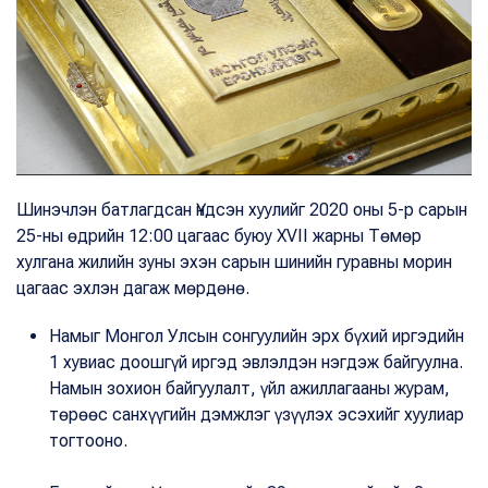
Шинэчлэн батлагдсан Үндсэн хуулийг 2020 оны 5-р сарын
25-ны өдрийн 12:00 цагаас буюу XVII жарны Төмөр
хулгана жилийн зуны эхэн сарын шинийн гуравны морин
цагаас эхлэн дагаж мөрдөнө.
Намыг Монгол Улсын сонгуулийн эрх бүхий иргэдийн
1 хувиас доошгүй иргэд эвлэлдэн нэгдэж байгуулна.
Намын зохион байгуулалт, үйл ажиллагааны журам,
төрөөс санхүүгийн дэмжлэг үзүүлэх эсэхийг хуулиар
тогтооно.