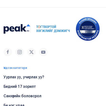
Үндсэн категори
Уурлах уу, учирлах уу?
Бидний 17 зорилт
Санхүүгийн боловсрол
Би нэг удаа