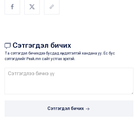
Сэтгэгдэл бичих
Та сэтгэгдэл бичихдээ бусдад хүндэтгэлтэй хандана уу. Ёс бус
сэтгэгдлийг Peak.mn сайт устгах эрхтэй.
Сэтгэгдэл бичих