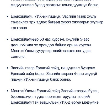
мэдүүлснээс бусад зарлагыг нэмэгдүүлж үл болно.
Ерөнхийлөгч, УИХ-ын гишүүн, Засгийн газар хууль
санаачлах эрх эдлэх бөгөөд хүрээ хязгаарыг хуулиар
тогтооно.
Ерөнхийлөгчөөр 50 нас хүрсэн, сүүлийн 5-аас
доошгүй жил эх орондоо байнга оршин суусан
Монгол Улсын уугуул иргэнийг зөвхөн нэг удаа
сонгоно.
Засгийн газар Ерөнхий сайд, гишүүдээс бүрдэнэ.
Ерөнхий сайд болон Засгийн газрын 4-өөс илүүгүй
гишүүн УИХ-ын гишүүн байж болно.
Монгол Улсын Ерөнхий сайд Засгийн газрын бүтэц
бүрэлдэхүүн, түүнд өөрчлөлт оруулах төслийг
Ерөнхийлөгчтэй зөвшилцөн УИХ-д өргөн мэдүүлнэ.