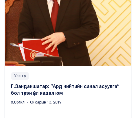
Улс төр
Г.Занданшатар: “Ард нийтийн санал асуулга”
бол түүхэн үйл явдал юм
Х.Оргил
・ 09 сарын 13, 2019