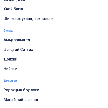
Хүний багш
Шинжлэх ухаан, технологи
Бусад
Амьдралын түүх
Цэгцтэй Сэтгэх
Дэлхий
Нийгэм
Үйлчилгээ
Редакцын бодлого
Манай нийтлэгчид