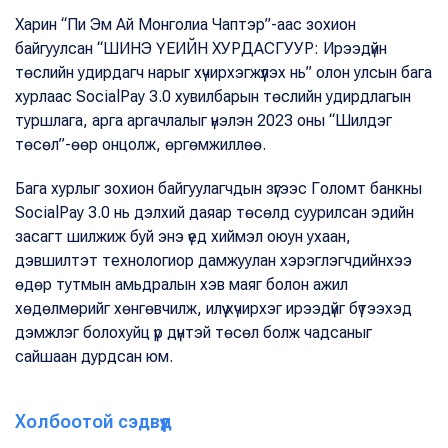
Харин “Пи Эм Ай Монголиа Чаптэр”-аас зохион
байгуулсан “ШИНЭ ҮЕИЙН ХУРДАСГУУР: Ирээдүйн
төслийн удирдагч нарыг хүчирхэгжүүлэх нь” олон улсын бага
хурлаас SocialPay 3.0 хувилбарын төслийн удирдлагын
туршлага, арга аргачлалыг үнэлэн 2023 оны “Шилдэг
төсөл”-өөр онцолж, өргөмжиллөө.
Бага хурлыг зохион байгуулагчдын зүгээс Голомт банкны
SocialPay 3.0 нь дэлхий даяар төсөлд суурилсан эдийн
засагт шилжиж буй энэ үед хиймэл оюун ухаан,
дэвшилтэт технологиор дамжуулан хэрэглэгчдийнхээ
өдөр тутмын амьдралын хэв маяг болон ажил
хөдөлмөрийг хөнгөвчилж, илүү хүчирхэг ирээдүйг бүтээхэд
дэмжлэг болохуйц үр дүнтэй төсөл болж чадсаныг
сайшаан дурдсан юм.
Холбоотой сэдвүүд