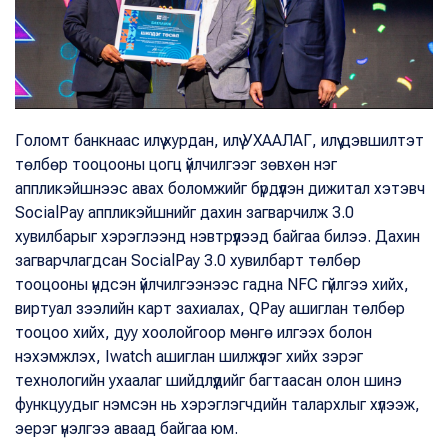
Голомт банкнаас илүү хурдан, илүү УХААЛАГ, илүү дэвшилтэт
төлбөр тооцооны цогц үйлчилгээг зөвхөн нэг
аппликэйшнээс авах боломжийг бүрдүүлэн дижитал хэтэвч
SocialPay аппликэйшнийг дахин загварчилж 3.0
хувилбарыг хэрэглээнд нэвтрүүлээд байгаа билээ. Дахин
загварчлагдсан SocialPay 3.0 хувилбарт төлбөр
тооцооны үндсэн үйлчилгээнээс гадна NFC гүйлгээ хийх,
виртуал зээлийн карт захиалах, QPay ашиглан төлбөр
тооцоо хийх, дуу хоолойгоор мөнгө илгээх болон
нэхэмжлэх, Iwatch ашиглан шилжүүлэг хийх зэрэг
технологийн ухаалаг шийдлүүдийг багтаасан олон шинэ
функцуудыг нэмсэн нь хэрэглэгчдийн талархлыг хүлээж,
эерэг үнэлгээ аваад байгаа юм.