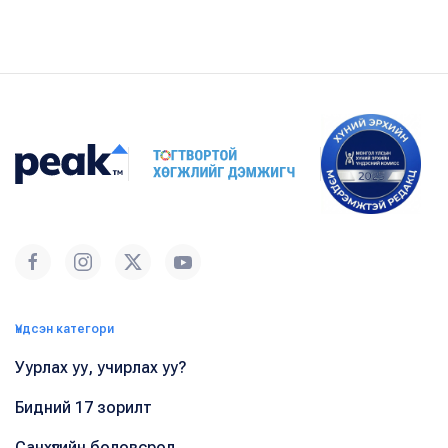
Үндсэн категори
Уурлах уу, учирлах уу?
Бидний 17 зорилт
Санхүүгийн боловсрол