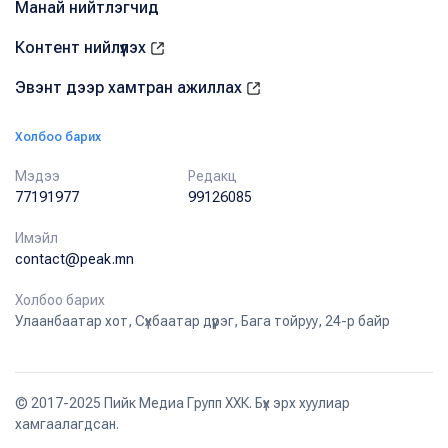
Манай нийтлэгчид
Контент нийлүүлэх
Эвэнт дээр хамтран ажиллах
Холбоо барих
Мэдээ
Редакц
77191977
99126085
Имэйл
contact@peak.mn
Холбоо барих
Улаанбаатар хот, Сүхбаатар дүүрэг, Бага тойруу, 24-р байр
© 2017-2025 Пийк Медиа Групп ХХК. Бүх эрх хуулиар
хамгаалагдсан.