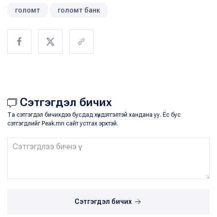
голомт
голомт банк
Сэтгэгдэл бичих
Та сэтгэгдэл бичихдээ бусдад хүндэтгэлтэй хандана уу. Ёс бус
сэтгэгдлийг Peak.mn сайт устгах эрхтэй.
Сэтгэгдэл бичих