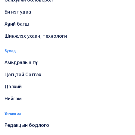
Би нэг удаа
Хүний багш
Шинжлэх ухаан, технологи
Бусад
Амьдралын түүх
Цэгцтэй Сэтгэх
Дэлхий
Нийгэм
Үйлчилгээ
Редакцын бодлого