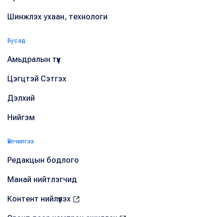
Шинжлэх ухаан, технологи
Бусад
Амьдралын түүх
Цэгцтэй Сэтгэх
Дэлхий
Нийгэм
Үйлчилгээ
Редакцын бодлого
Манай нийтлэгчид
Контент нийлүүлэх