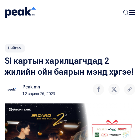
Нийгэм
Si картын харилцагчдад 2
жилийн ойн баярын мэнд хүргэе!
Peak.mn
12 сарын 26, 2023