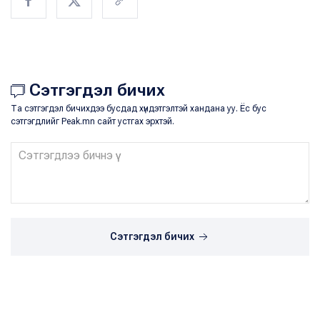
Сэтгэгдэл бичих
Та сэтгэгдэл бичихдээ бусдад хүндэтгэлтэй хандана уу. Ёс бус
сэтгэгдлийг Peak.mn сайт устгах эрхтэй.
Сэтгэгдэл бичих