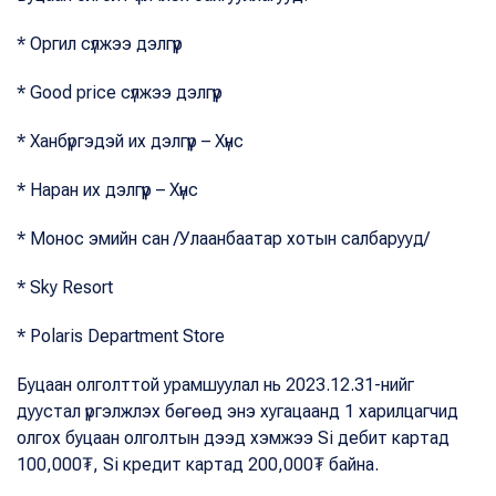
* Оргил сүлжээ дэлгүүр
* Good price сүлжээ дэлгүүр
* Ханбүргэдэй их дэлгүүр – Хүнс
* Наран их дэлгүүр – Хүнс
* Монос эмийн сан /Улаанбаатар хотын салбарууд/
* Sky Resort
* Polaris Department Store
Буцаан олголттой урамшуулал нь 2023.12.31-нийг
дуустал үргэлжлэх бөгөөд энэ хугацаанд 1 харилцагчид
олгох буцаан олголтын дээд хэмжээ Si дебит картад
100,000₮, Si кредит картад 200,000₮ байна.