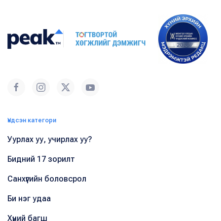
Үндсэн категори
Уурлах уу, учирлах уу?
Бидний 17 зорилт
Санхүүгийн боловсрол
Би нэг удаа
Хүний багш