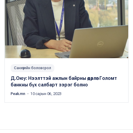
Санхүүгийн боловсрол
Д.Оюу: Нээлттэй ажлын байрны өдөрлөг Голомт
банкны бүх салбарт зэрэг болно
Peak.mn
・ 10 сарын 06, 2023