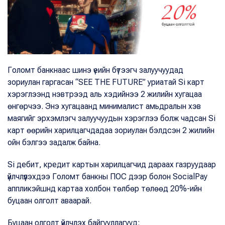
Голомт банкнаас шинэ үеийн бүтээгч залуучуудад
зориулан гаргасан “SEE THE FUTURE” уриатай Si карт
хэрэглээнд нэвтрээд аль хэдийнээ 2 жилийн хугацаа
өнгөрчээ. Энэ хугацаанд минималист амьдралын хэв
маягийг эрхэмлэгч залуучуудын хэрэглээ болж чадсан Si
карт өөрийн харилцагчдадаа зориулан бэлдсэн 2 жилийн
ойн бэлгээ задалж байна.
Si дебит, кредит картын харилцагчид дараах газруудаар
үйлчлүүлэхдээ Голомт банкны ПОС дээр болон SocialPay
аппликэйшнд картаа холбон төлбөр төлөөд 20%-ийн
буцаан олголт аваарай.
Буцаан олголт үйлчлэх байгууллагууд: