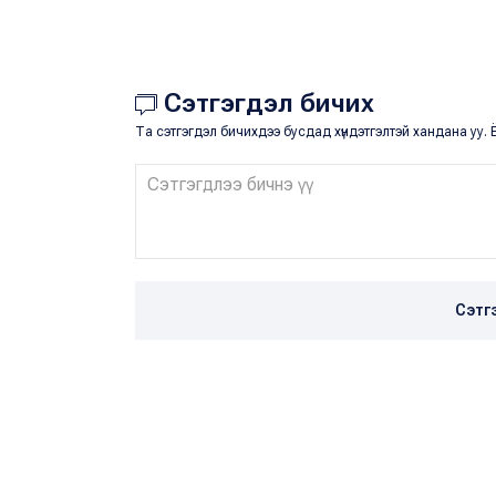
Сэтгэгдэл бичих
Та сэтгэгдэл бичихдээ бусдад хүндэтгэлтэй хандана уу. Ё
Сэтг