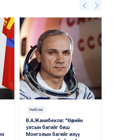
Нийгэм
Нийгэм
В.А.Жанибеков: "Өөрийн
“Хүн-Эх д
улсын багийг биш
уудам” үз
их
Монголын багийг илүү
онцлох үз