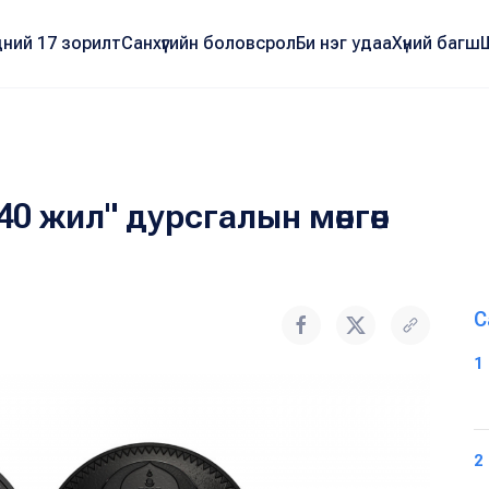
ний 17 зорилт
Санхүүгийн боловсрол
Би нэг удаа
Хүний багш
0 жил" дурсгалын мөнгөн
С
1
2