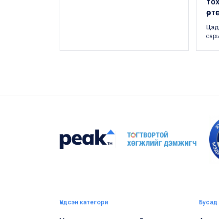
то
өрт
Цэд
сары
Үндсэн категори
Бусад