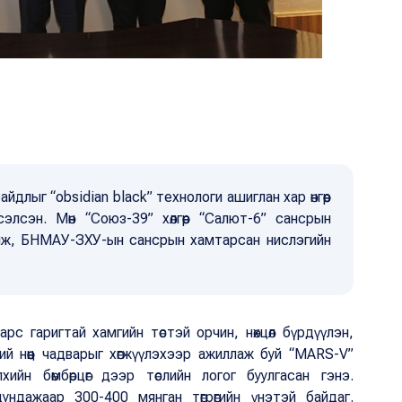
длыг “obsidian black” технологи ашиглан хар өнгөөр
рсэлсэн. Мөн “Союз-39” хөлгөөр “Салют-6” сансрын
элж, БНМАУ-ЗХУ-ын сансрын хамтарсан нислэгийн
рс гаригтай хамгийн төстэй орчин, нөхцөл бүрдүүлэн,
ний нөөц чадварыг хөгжүүлэхээр ажиллаж буй “MARS-V”
хийн бөмбөрцөг дээр төслийн логог буулгасан гэнэ.
дундажаар 300-400 мянган төгрөгийн үнэтэй байдаг.