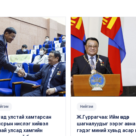
йгэм
Нийгэм
тад улстай хамтарсан
Ж.Гүррагчаа: Ийм өндөр
нсрын нислэг хийвэл
шагналуудыг зэрэг авна
ай улсад хамгийн
гэдэг миний хувьд асар 