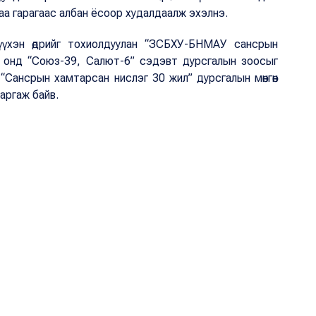
аа гарагаас албан ёсоор худалдаалж эхэлнэ.
үүхэн өдрийг тохиолдуулан “ЗСБХУ-БНМАУ сансрын
994 онд “Союз-39, Салют-6” сэдэвт дурсгалын зоосыг
“Сансрын хамтарсан нислэг 30 жил” дурсгалын мөнгөн
аргаж байв.