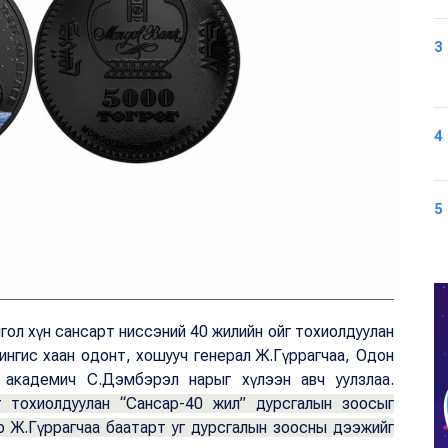
3
4
5
гол хүн сансарт ниссэний 40 жилийн ойг тохиолдуулан
Чингис хаан одонт, хошууч генерал Ж.Гүррагчаа, Одон
, академич С.Дэмбэрэл нарыг хүлээн авч уулзлаа.
 тохиолдуулан “Сансар-40 жил” дурсгалын зоосыг
еэр Ж.Гүррагчаа баатарт уг дурсгалын зоосны дээжийг