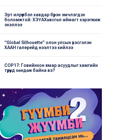
Эрт илрүүлбэл хавдар бүрэн эмчлэгдэх
боломжтой: ХЭҮА​Хөвсгөл аймагт хэрэгжиж
эхэллээ
“Global Silhouette” олон улсын үзэсгэлэн
ХААН галерейд нээлтээ хийлээ
COP17: Говийнхон ямар асуудлыг хамгийн
түрүүнд хөндөж байна вэ?