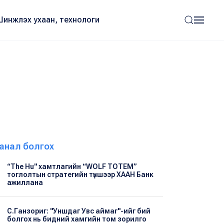
Шинжлэх ухаан, технологи
анал болгох
“The Hu" хамтлагийн “WOLF TOTEM”
тоглолтын стратегийн түншээр ХААН Банк
ажиллана
С.Ганзориг: "Уншдаг Увс аймаг"-ийг бий
болгох нь бидний хамгийн том зорилго