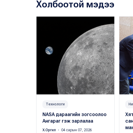
Холбоотой мэдээ
Технологи
Ни
NASA дараагийн зогсоолоо
Хя
Ангараг гэж зарлалаа
са
ман
Х.Оргил
・ 04 сарын 07, 2026