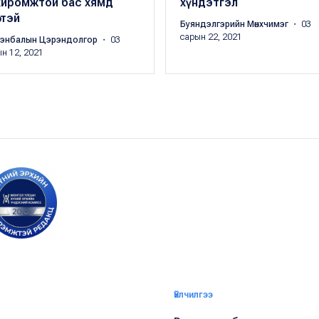
хиромжтой бас хямд
хүндэтгэл
өгтэй
Буяндэлгэрийн Мөнхчимэг
・ 03
сарын 22, 2021
энбалын Цэрэндолгор
・ 03
н 12, 2021
Үйлчилгээ