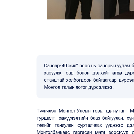
Сансар-40 жил” зоос нь сансрын уудам бай
харуулж, сар болон дэлхийг өнгөтөөр дү
станцтай холбогдсон байгаагаар дүрс
Монгол талын логог дүрсэлжээ.
Түүнчлэн Монгол Улсын говь, цөл нутагт Ма
туршилт, хөгжүүлэлтийн бааз байгуулан, хү
төслийг таниулан сурталчлах үүднээс дэл
Монголбанкаас гаргасан мөнгөн зооснууд 