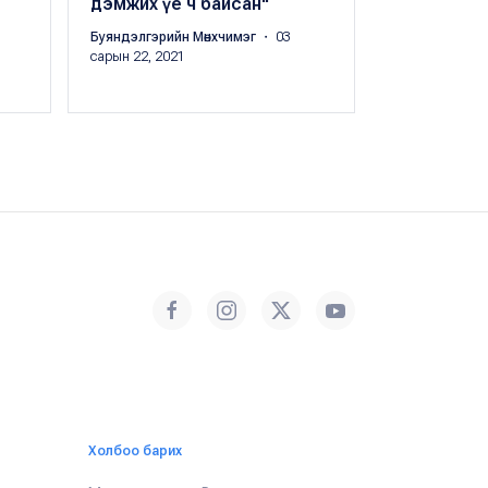
дэмжих үе ч байсан"
Буяндэлгэрий
сарын 22, 202
Буяндэлгэрийн Мөнхчимэг
・ 03
сарын 22, 2021
Холбоо барих