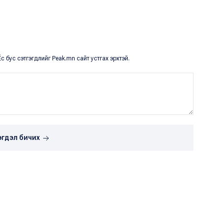
с бус сэтгэгдлийг Peak.mn сайт устгах эрхтэй.
эгдэл бичих