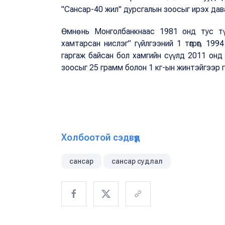
"Сансар-40 жил" дурсгалын зоосыг ирэх дав
Өмнө нь Монголбанкнаас 1981 онд тус т
хамтарсан нислэг” гүйлгээний 1 төгрөг, 1
гаргаж байсан бол хамгийн сүүлд 2011 онд 
зоосыг 25 грамм болон 1 кг-ын жинтэйгээр г
Холбоотой сэдвүүд
сансар
сансар судлал