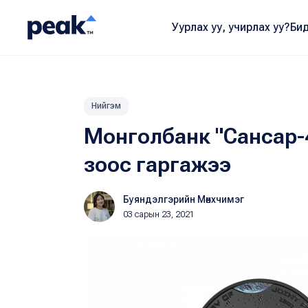
Уурлах уу, учирлах уу?
Бид
Нийгэм
Монголбанк "Сансар-4
зоос гаргажээ
Буяндэлгэрийн Мөнхчимэг
03 сарын 23, 2021