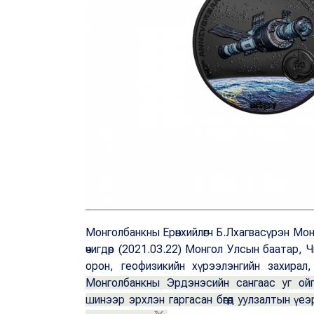
Монголбанкны Ерөнхийлөгч Б.Лхагвасүрэн Мон
өчигдөр (2021.03.22) Монгол Улсын баатар, 
орон, геофизикийн хүрээлэнгийн захирал
Монголбанкны Эрдэнэсийн сангаас уг ойг
шинээр эрхлэн гаргасан бөгөөд уулзалтын ү