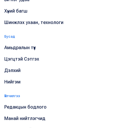
Хүний багш
Шинжлэх ухаан, технологи
Бусад
Амьдралын түүх
Цэгцтэй Сэтгэх
Дэлхий
Нийгэм
Үйлчилгээ
Редакцын бодлого
Манай нийтлэгчид