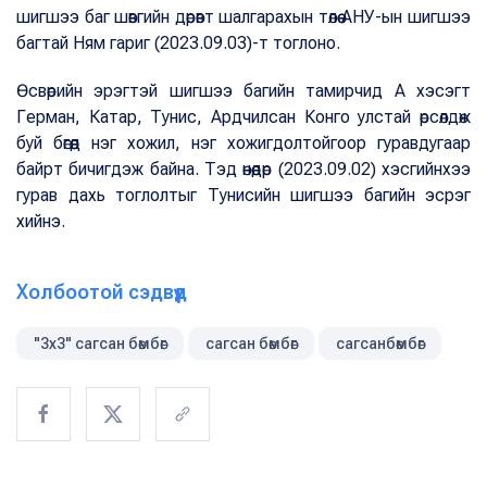
шигшээ баг шөвгийн дөрөвт шалгарахын төлөө АНУ-ын шигшээ
багтай Ням гариг (2023.09.03)-т тоглоно.
Өсвөрийн эрэгтэй шигшээ багийн тамирчид А хэсэгт
Герман, Катар, Тунис, Ардчилсан Конго улстай өрсөлдөж
буй бөгөөд нэг хожил, нэг хожигдолтойгоор гуравдугаар
байрт бичигдэж байна. Тэд өнөөдөр (2023.09.02) хэсгийнхээ
гурав дахь тоглолтыг Тунисийн шигшээ багийн эсрэг
хийнэ.
Холбоотой сэдвүүд
"3х3" сагсан бөмбөг
сагсан бөмбөг
сагсанбөмбөг