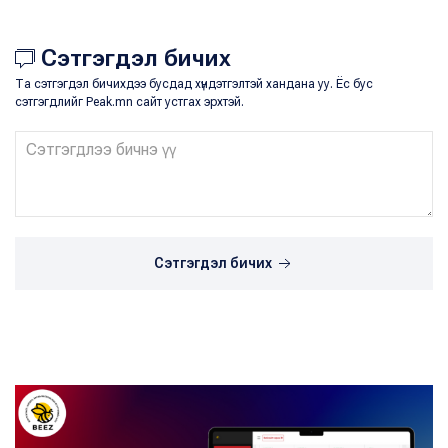
Сэтгэгдэл бичих
Та сэтгэгдэл бичихдээ бусдад хүндэтгэлтэй хандана уу. Ёс бус
сэтгэгдлийг Peak.mn сайт устгах эрхтэй.
Сэтгэгдэл бичих