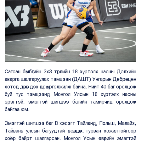
Сагсан бөмбөгийн 3х3 төрлийн 18 хүртэлх насны Дэлхийн
аварга шалгаруулах тэмцээн (ДАШТ) Унгарын Дебрецен
хотод дөрөв дэх өдрөө үргэлжилж байна. Нийт 40 баг оролцож
буй тус тэмцээнд Монгол Улсын 18 хүртэлх насны
эрэгтэй, эмэгтэй шигшээ багийн тамирчид оролцож
байгаа юм.
Эмэгтэй шигшээ баг D хэсэгт Тайланд, Польш, Малайз,
Тайвань улсын багуудтай өрсөлдөж, гурван хожилтойгоор
хоёр байрт шалгарсан. Монгол Усын өсвөрийн эмэгтэй