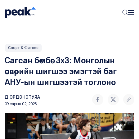
Спорт & Фитнес
Сагсан бөмбөг 3х3: Монголын
өсвөрийн шигшээ эмэгтэй баг
АНУ-ын шигшээтэй тоглоно
Д.ЭРДЭНЭТУЯА
09 сарын 02, 2023