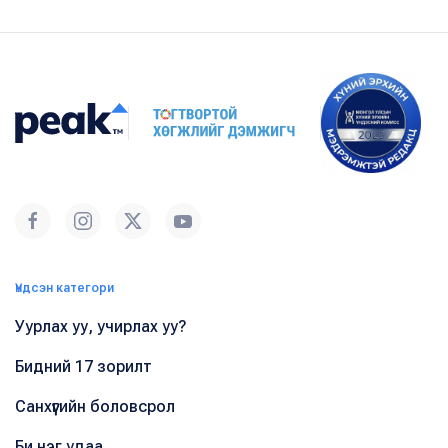
Үндсэн категори
Уурлах уу, учирлах уу?
Бидний 17 зорилт
Санхүүгийн боловсрол
Би нэг удаа