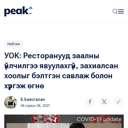
Нийгэм
УОК: Ресторанууд заалны
үйлчилгээ явуулахгүй, захиалсан
хоолыг бэлтгэн савлаж болон
хүргэж өгнө
Б.Баясгалан
04 сарын 04, 2021