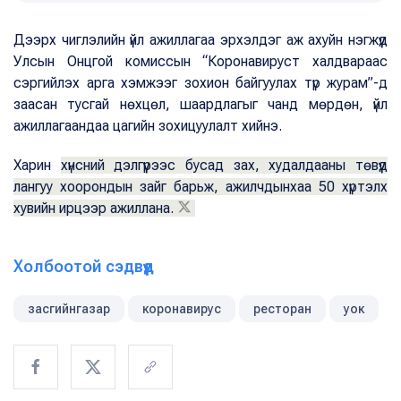
Дээрх чиглэлийн үйл ажиллагаа эрхэлдэг аж ахуйн нэгжүүд
Улсын Онцгой комиссын “Коронавируст халдвараас
сэргийлэх арга хэмжээг зохион байгуулах түр журам”-д
заасан тусгай нөхцөл, шаардлагыг чанд мөрдөн, үйл
ажиллагаандаа цагийн зохицуулалт хийнэ.
Харин
хүнсний дэлгүүрээс бусад зах, худалдааны төвүүд
лангуу хоорондын зайг барьж, ажилчдынхаа 50 хүртэлх
хувийн ирцээр ажиллана.
Холбоотой сэдвүүд
засгийнгазар
коронавирус
ресторан
уок