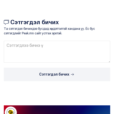
Сэтгэгдэл бичих
Та сэтгэгдэл бичихдээ бусдад хүндэтгэлтэй хандана уу. Ёс бус
сэтгэгдлийг Peak.mn сайт устгах эрхтэй.
Сэтгэгдэл бичих