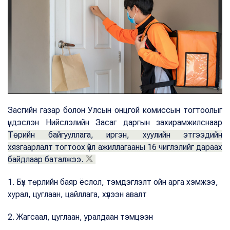
Засгийн газар болон Улсын онцгой комиссын тогтоолыг
үндэслэн Нийслэлийн Засаг даргын захирамжилснаар
Төрийн байгууллага, иргэн, хуулийн этгээдийн
хязгаарлалт тогтоох үйл ажиллагааны 16 чиглэлийг дараах
байдлаар баталжээ.
1. Бүх төрлийн баяр ёслол, тэмдэглэлт ойн арга хэмжээ,
хурал, цуглаан, цайллага, хүлээн авалт
2. Жагсаал, цуглаан, уралдаан тэмцээн