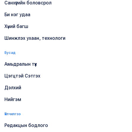
Санхүүгийн боловсрол
Би нэг удаа
Хүний багш
Шинжлэх ухаан, технологи
Бусад
Амьдралын түүх
Цэгцтэй Сэтгэх
Дэлхий
Нийгэм
Үйлчилгээ
Редакцын бодлого