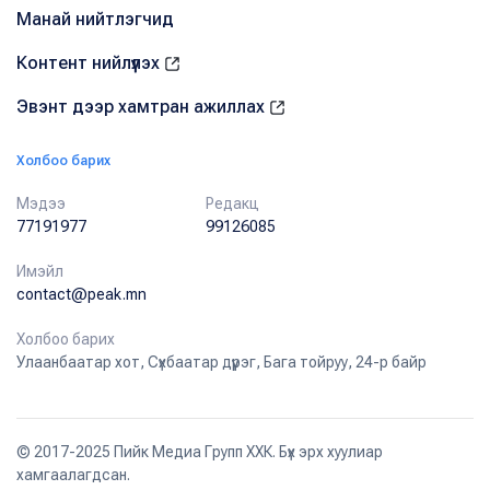
Манай нийтлэгчид
Контент нийлүүлэх
Эвэнт дээр хамтран ажиллах
Холбоо барих
Мэдээ
Редакц
77191977
99126085
Имэйл
contact@peak.mn
Холбоо барих
Улаанбаатар хот, Сүхбаатар дүүрэг, Бага тойруу, 24-р байр
© 2017-2025 Пийк Медиа Групп ХХК. Бүх эрх хуулиар
хамгаалагдсан.