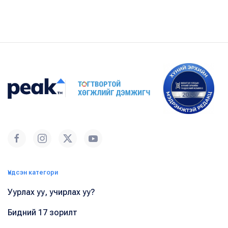
Үндсэн категори
Уурлах уу, учирлах уу?
Бидний 17 зорилт