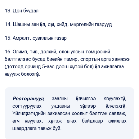
13. Дэн буудал
14. Шашны зан үйл, сүм, хийд, мөргөлийн газрууд
15. Амралт, сувиллын газар
16. Олимп, тив, дэлхий, олон улсын тэмцээний
бэлтгэлээс бусад биеийн тамир, спортын арга хэмжээ
(дотоод орчинд 5-аас дээш хүнтэй бол) үйл ажиллагаа
явуулж болохгүй.
Ресторанууд
заалны үйлчилгээ явуулахгүй,
согтууруулах ундааны зүйлээр үйлчлэхгүй.
Үйлчлүүлэгчдийн захиалсан хоолыг бэлтгэн савлаж,
өгч явуулах, хүргэж өгөх байдлаар ажиллах
шаардлага тавьж буй.