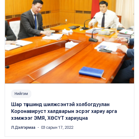
Нийгэм
Шар түвшинд шилжсэнтэй холбогдуулан
Коронавируст халдварын эсрэг хариу арга
хэмжээг ЭМЯ, ХӨСҮТ хариуцна
Л.Дэлгэрмаа
・ 03 сарын 17, 2022