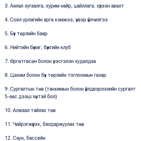
3. Аялал зугаалга, хурим найр, цайллага, хүлээн авалт
4. Соёл урлагийн арга хэмжээ, үзвэр үйлчилгээ
5. Бүх төрлийн баар
6. Нийтийн бүжиг, бүжгийн клуб
7. Өргөтгөсөн болон үзэсгэлэн худалдаа
8. Цахим болон бүх төрлийн тоглоомын газар
9. Сургалтын төв (танхимын болон үйлдвэрлэлийн сургалт
5-аас дээш хүнтэй бол)
10. Алжаал тайлах төв
11. Чийрэгжүүлэх, бялдаржуулах төв
12. Саун, бассейн