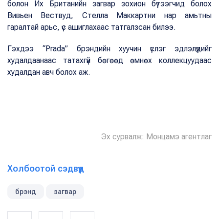
болон Их Британийн загвар зохион бүтээгчид болох
Вивьен Вествуд, Стелла Маккартни нар амьтны
гаралтай арьс, үс ашиглахаас татгалзсан билээ.
Гэхдээ “Prada” брэндийн хуучин үслэг эдлэлүүдийг
худалдаанаас татахгүй бөгөөд өмнөх коллекцуудаас
худалдан авч болох аж.
Эх сурвалж: Монцамэ агентлаг
Холбоотой сэдвүүд
брэнд
загвар