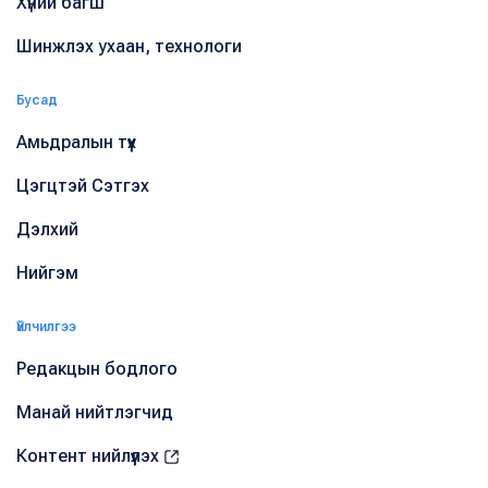
Хүний багш
Шинжлэх ухаан, технологи
Бусад
Амьдралын түүх
Цэгцтэй Сэтгэх
Дэлхий
Нийгэм
Үйлчилгээ
Редакцын бодлого
Манай нийтлэгчид
Контент нийлүүлэх