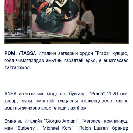
РОМ. /TASS/.
Италийн загварын ордон “Prada” хувцас,
гоёл чимэглэлдээ амьтны гаралтай арьс, үс ашиглахаас
татгалзжээ.
ANSA агентлагийн мэдээлж буйгаар, "Prada” 2020 оны
хавар, зуны эмэгтэй хувцасны коллекцоосоо эхлэн
амьтны жинхэнэ арьс, үс ашиглахгүй аж.
Өмнө нь Италийн “Giorgio Armani”, “Versace” компаниуд,
мөн “Burberry”, “Michael Kors”, “Ralph Lauren” брэндүүд