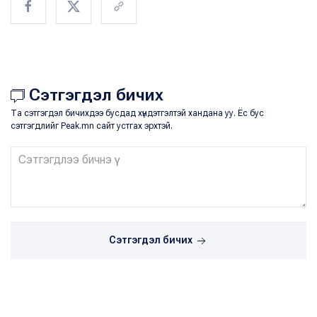
Сэтгэгдэл бичих
Та сэтгэгдэл бичихдээ бусдад хүндэтгэлтэй хандана уу. Ёс бус
сэтгэгдлийг Peak.mn сайт устгах эрхтэй.
Сэтгэгдэл бичих