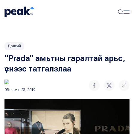
Дэлхий
“Prada” амьтны гаралтай арьс,
үснээс татгалзлаа
05 сарын 23, 2019