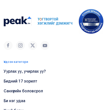
Үндсэн категори
Уурлах уу, учирлах уу?
Бидний 17 зорилт
Санхүүгийн боловсрол
Би нэг удаа