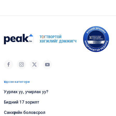
Үндсэн категори
Уурлах уу, учирлах уу?
Бидний 17 зорилт
Санхүүгийн боловсрол