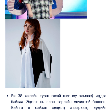
Би 38 жилийн турш гахай шиг юу хамаагүй иддэг
байлаа. Эцэст нь олон төрлийн өвчинтэй болсон.
Байнга л сайхан хүүхнүүдэд атаархаж, хүмүүсийн