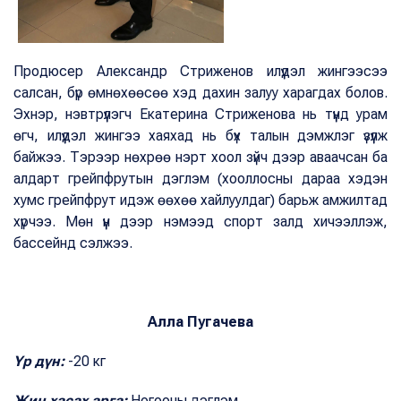
Продюсер Александр Стриженов илүүдэл жингээсээ
салсан, бүр өмнөхөөсөө хэд дахин залуу харагдах болов.
Эхнэр, нэвтрүүлэгч Екатерина Стриженова нь түүнд урам
өгч, илүүдэл жингээ хаяхад нь бүх талын дэмжлэг үзүүлж
байжээ. Тэрээр нөхрөө нэрт хоол зүйч дээр аваачсан ба
алдарт грейпфрутын дэглэм (хооллосны дараа хэдэн
хумс грейпфрут идэж өөхөө хайлуулдаг) барьж амжилтад
хүрчээ. Мөн үүн дээр нэмээд спорт залд хичээллэж,
бассейнд сэлжээ.
Алла Пугачева
Үр дүн:
-20 кг
Жин хасах арга:
Ногооны дэглэм