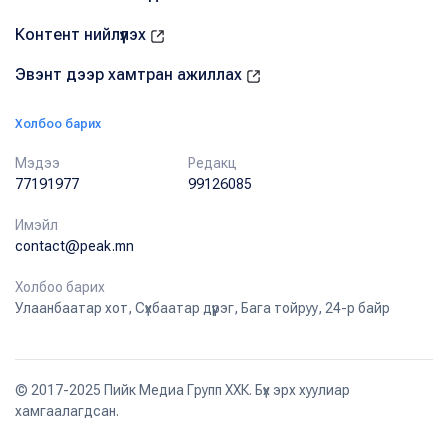
Контент нийлүүлэх
Эвэнт дээр хамтран ажиллах
Холбоо барих
Мэдээ
Редакц
77191977
99126085
Имэйл
contact@peak.mn
Холбоо барих
Улаанбаатар хот, Сүхбаатар дүүрэг, Бага тойруу, 24-р байр
© 2017-2025 Пийк Медиа Групп ХХК. Бүх эрх хуулиар
хамгаалагдсан.