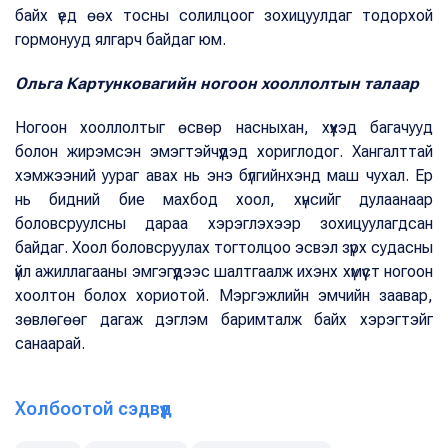
байх үед өөх тосны солилцоог зохицуулдаг тодорхой
гормонууд ялгарч байдаг юм.
Ольга Картунковагийн ногоон хооллолтын талаар
Ногоон хооллолтыг өсвөр насныхан, хүүхэд багачууд
болон жирэмсэн эмэгтэйчүүдэд хориглодог. Хангалттай
хэмжээний уураг авах нь энэ бүлгийнхэнд маш чухал. Ер
нь бидний бие махбод хоол, хүнсийг дулаанаар
боловсруулсны дараа хэрэглэхээр зохицуулагдсан
байдаг. Хоол боловсруулах тогтолцоо эсвэл зүрх судасны
үйл ажиллагааны эмгэгүүдээс шалтгаалж ихэнх хүмүүст ногоон
хоолтон болох хориотой. Мэргэжлийн эмчийн заавар,
зөвлөгөөг дагаж дэглэм баримталж байх хэрэгтэйг
санаарай.
Холбоотой сэдвүүд