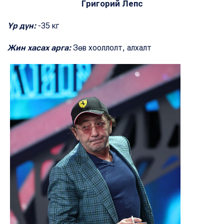
Григорий Лепс
Үр дүн:
-35 кг
Жин хасах арга:
Зөв хооллолт, алхалт