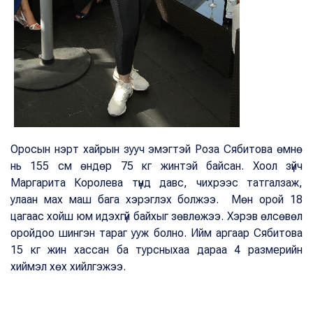
Оросын нэрт хайрын зууч эмэгтэй Роза Сябитова өмнө
нь 155 см өндөр 75 кг жинтэй байсан. Хоол зүйч
Маргарита Королева түүнд давс, чихрээс татгалзаж,
улаан мах маш бага хэрэглэх болжээ. Мөн орой 18
цагаас хойш юм идэхгүй байхыг зөвлөжээ. Хэрэв өлсөвөл
оройдоо шингэн тараг ууж болно. Ийм аргаар Сябитова
15 кг жин хассан ба турсныхаа дараа 4 размерийн
хиймэл хөх хийлгэжээ.