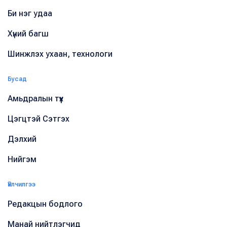
Би нэг удаа
Хүний багш
Шинжлэх ухаан, технологи
Бусад
Амьдралын түүх
Цэгцтэй Сэтгэх
Дэлхий
Нийгэм
Үйлчилгээ
Редакцын бодлого
Манай нийтлэгчид