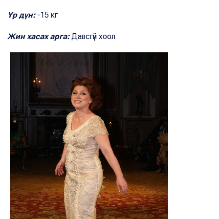
Үр дүн:
-15 кг
Жин хасах арга:
Давсгүй хоол