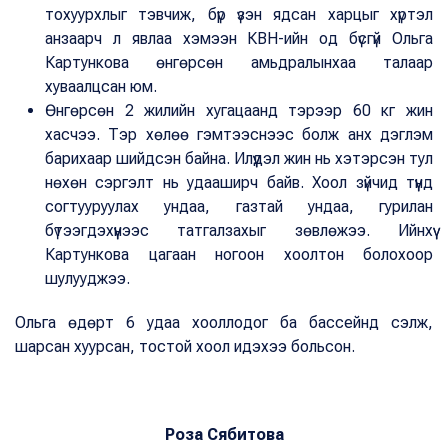
тохуурхлыг тэвчиж, бүр үзэн ядсан харцыг хүртэл
анзаарч л явлаа хэмээн КВН-ийн од бүсгүй Ольга
Картункова өнгөрсөн амьдралынхаа талаар
хуваалцсан юм.
Өнгөрсөн 2 жилийн хугацаанд тэрээр 60 кг жин
хасчээ. Тэр хөлөө гэмтээснээс болж анх дэглэм
барихаар шийдсэн байна. Илүүдэл жин нь хэтэрсэн тул
нөхөн сэргэлт нь удааширч байв. Хоол зүйчид түүнд
согтууруулах ундаа, газтай ундаа, гурилан
бүтээгдэхүүнээс татгалзахыг зөвлөжээ. Ийнхүү
Картункова цагаан ногоон хоолтон болохоор
шулууджээ.
Ольга өдөрт 6 удаа хооллодог ба бассейнд сэлж,
шарсан хуурсан, тостой хоол идэхээ больсон.
Роза Сябитова