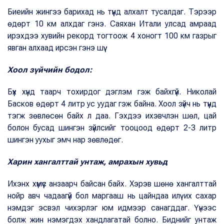
Биеийн жингээ барихад нь түүнд алхалт тусалдаг. Тэрээр
өдөрт 10 км алхдаг гэнэ. Саяхан Итали улсад амраад
ирэхдээ хувийн рекорд тогтоож 4 хоногт 100 км газрыг
явган алхаад ирсэн гэнэ шүү.
Хоол зүйчийн бодол:
Бүх хүнд таарч тохирдог дэглэм гэж байхгүй. Николай
Басков өдөрт 4 литр ус уудаг гэж байна. Хоол зүйч нь түүнд
тэгж зөвлөсөн байх л даа. Гэхдээ ихэвчлэн шөл, цай
болон бусад шингэн зүйлсийг тооцоод өдөрт 2-3 литр
шингэн уухыг эмч нар зөвлөдөг.
Харин хангалттай унтаж, амрахын хувьд
Ихэнх хүмүүс анзаарч байсан байх. Хэрэв шөнө хангалттай
нойр авч чадаагүй бол маргааш нь цайндаа илүү их сахар
нэмдэг эсвэл чихэрлэг юм идмээр санагддаг. Үүнээс
болж жин нэмэгдэх хандлагатай болно. Биднийг унтаж