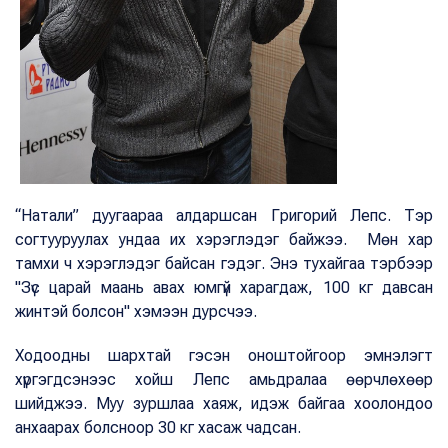
“Натали” дуугаараа алдаршсан Григорий Лепс. Тэр
согтууруулах ундаа их хэрэглэдэг байжээ. Мөн хар
тамхи ч хэрэглэдэг байсан гэдэг. Энэ тухайгаа тэрбээр
"Зүс царай маань авах юмгүй харагдаж, 100 кг давсан
жинтэй болсон" хэмээн дурсчээ.
Ходоодны шархтай гэсэн оноштойгоор эмнэлэгт
хүргэгдсэнээс хойш Лепс амьдралаа өөрчлөхөөр
шийджээ. Муу зуршлаа хаяж, идэж байгаа хоолондоо
анхаарах болсноор 30 кг хасаж чадсан.