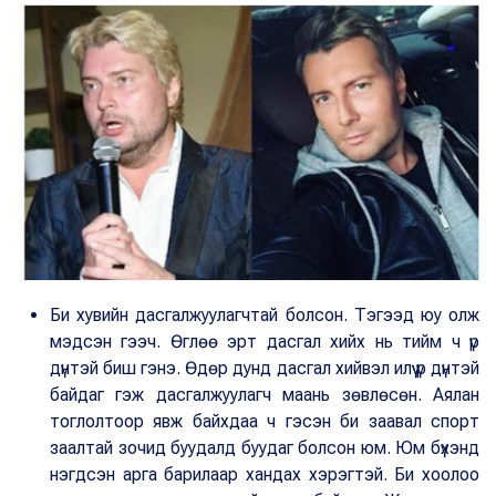
Би хувийн дасгалжуулагчтай болсон. Тэгээд юу олж
мэдсэн гээч. Өглөө эрт дасгал хийх нь тийм ч үр
дүнтэй биш гэнэ. Өдөр дунд дасгал хийвэл илүү үр дүнтэй
байдаг гэж дасгалжуулагч маань зөвлөсөн. Аялан
тоглолтоор явж байхдаа ч гэсэн би заавал спорт
заалтай зочид буудалд буудаг болсон юм. Юм бүхэнд
нэгдсэн арга барилаар хандах хэрэгтэй. Би хоолоо