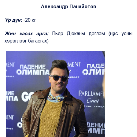
Александр Панайотов
Үр дүн:
-20 кг
Жин хасах арга:
Пьер Дюканы дэглэм (нүүрс усны
хэрэглээг багасгах)