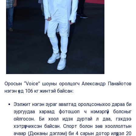
Оросын “Voice” шоуны оролцогч Александр Панайотов
нэгэн үед 106 кг жинтэй байсан:
Ээлжит нэгэн зураг авалтад оролцсоныхоо дараа би
зургуудаа хараад фотошоп ч нэмэргүй болсныг
ойлгосон. Би хоол идэх дуртай л даа, гэхдээ
хэтрүүлчихсэн байсан. Спорт болон зөв хооллолтын
ачаар (Дюканы дэглэм) би 4 сарын дотор илүүдэл 20