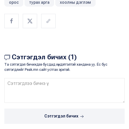
орос
турах арга
хоолны дэглэм
Сэтгэгдэл бичих (1)
Та сэтгэгдэл бичихдээ бусдад хүндэтгэлтэй хандана уу. Ёс бус
сэтгэгдлийг Peak.mn сайт устгах эрхтэй.
Сэтгэгдэл бичих