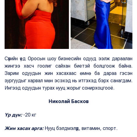
Сүүлийн үед Оросын шоу бизнесийн одууд ээлж дараалан
жингээ хасч гоолиг сайхан биетэй болцгоож байна.
Зарим одуудын жин хасахаас өмнө ба дараа гэсэн
зургуудыг харвал мөн эсэхэд нь итгэхэд бэрх санагдам.
Ингээд одуудын турах нууц жорыг сонирхоцгооё.
Николай Басков
Үр дүн:
-20 кг
Жин хасах арга:
Нууц бэлдмэлүүд, витамин, спорт.