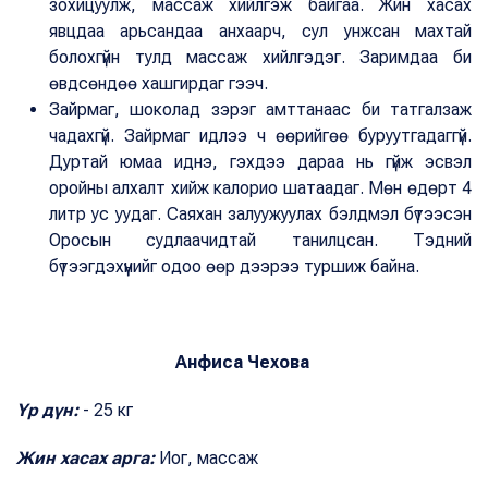
зохицуулж, массаж хийлгэж байгаа. Жин хасах
явцдаа арьсандаа анхаарч, сул унжсан махтай
болохгүйн тулд массаж хийлгэдэг. Заримдаа би
өвдсөндөө хашгирдаг гээч.
Зайрмаг, шоколад зэрэг амттанаас би татгалзаж
чадахгүй. Зайрмаг идлээ ч өөрийгөө буруутгадаггүй.
Дуртай юмаа иднэ, гэхдээ дараа нь гүйж эсвэл
оройны алхалт хийж калорио шатаадаг. Мөн өдөрт 4
литр ус уудаг. Саяхан залуужуулах бэлдмэл бүтээсэн
Оросын судлаачидтай танилцсан. Тэдний
бүтээгдэхүүнийг одоо өөр дээрээ туршиж байна.
Анфиса Чехова
Үр дүн:
- 25 кг
Жин хасах арга:
Иог, массаж