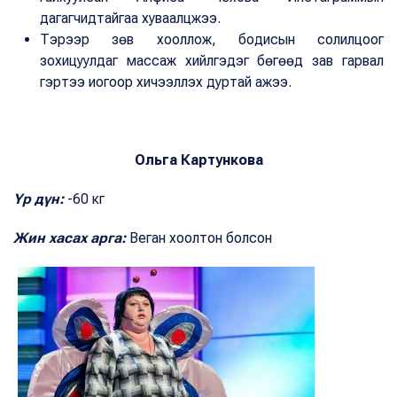
дагагчидтайгаа хуваалцжээ.
Тэрээр зөв хооллож, бодисын солилцоог
зохицуулдаг массаж хийлгэдэг бөгөөд зав гарвал
гэртээ иогоор хичээллэх дуртай ажээ.
Ольга Картункова
Үр дүн:
-60 кг
Жин хасах арга:
Веган хоолтон болсон