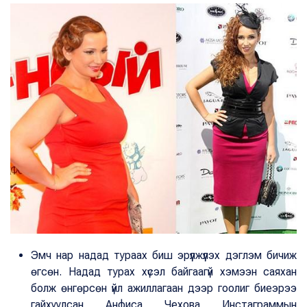
Эмч нар надад тураах биш эрүүлжүүлэх дэглэм бичиж
өгсөн. Надад турах хүсэл байгаагүй хэмээн саяхан
болж өнгөрсөн үйл ажиллагаан дээр гоолиг биеэрээ
гайхуулсан Анфиса Чехова Инстаграммын