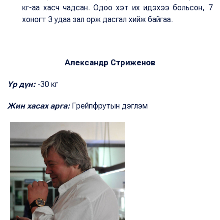
кг-аа хасч чадсан. Одоо хэт их идэхээ больсон, 7
хоногт 3 удаа зал орж дасгал хийж байгаа.
Александр Стриженов
Үр дүн:
-30 кг
Жин хасах арга:
Грейпфрутын дэглэм