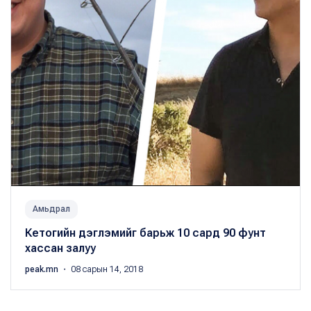
Амьдрал
Кетогийн дэглэмийг барьж 10 сард 90 фунт
хассан залуу
peak.mn
・ 08 сарын 14, 2018