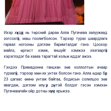
Ихэр хүүхдүүд нь төрсний дараа Алла Пугачева залуужаад
зогсохгүй, маш гоолигболсон. Тэрээр турах шаардлага
гарвал ногооны дэглэм баримталдаг гэнэ. Цоохор
майлз, өргөст хэмж, яншуйг хэмжээ хязгааргүй
хэрэглэдэг ба хааяа тарагтай хольж иддэг ажээ.
Гэхдээ Примадонна ганцхан зөв холлолтын ачаар
тураагүй, тэрээр мөн их унтах болсон гэнэ. Алла өдөр бүр
23 цагаас өмнө унтаж байгаа, бодисын солилцоо зөв
явагдаж, дэглэм илүү үр дүнтэй болдог гэсэн хэмээн
Пугачевагийн ойр дотны хүмүүс ярьжээ.