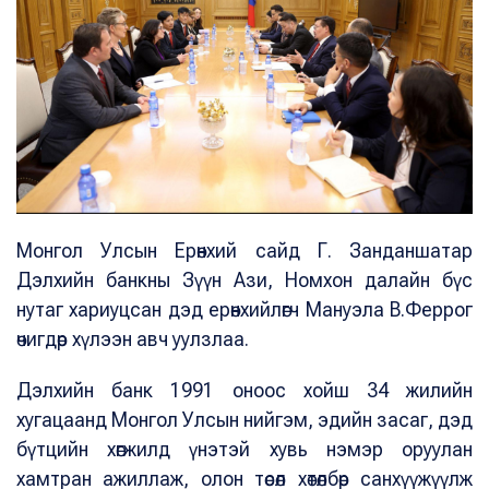
Монгол Улсын Ерөнхий сайд Г. Занданшатар
Дэлхийн банкны Зүүн Ази, Номхон далайн бүс
нутаг хариуцсан дэд ерөнхийлөгч Мануэла В.Феррог
өчигдөр хүлээн авч уулзлаа.
Дэлхийн банк 1991 оноос хойш 34 жилийн
хугацаанд Монгол Улсын нийгэм, эдийн засаг, дэд
бүтцийн хөгжилд үнэтэй хувь нэмэр оруулан
хамтран ажиллаж, олон төсөл хөтөлбөр санхүүжүүлж