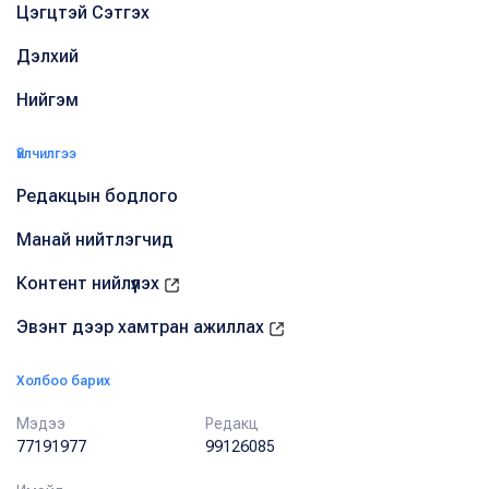
Цэгцтэй Сэтгэх
Дэлхий
Нийгэм
Үйлчилгээ
Редакцын бодлого
Манай нийтлэгчид
Контент нийлүүлэх
Эвэнт дээр хамтран ажиллах
Холбоо барих
Мэдээ
Редакц
77191977
99126085