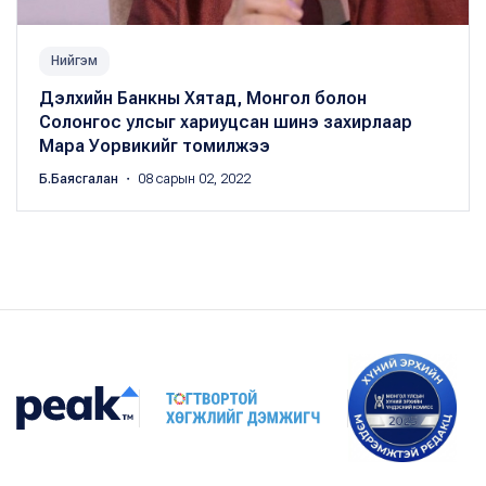
Нийгэм
Дэлхийн Банкны Хятад, Монгол болон
Солонгос улсыг хариуцсан шинэ захирлаар
Мара Уорвикийг томилжээ
Б.Баясгалан
・ 08 сарын 02, 2022