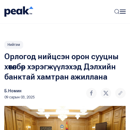
Нийгэм
Орлогод нийцсэн орон сууцны
хөтөлбөр хэрэгжүүлэхэд Дэлхийн
банктай хамтран ажиллана
Б.Номин
09 сарын 03, 2025