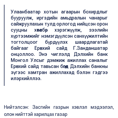
Улаанбаатар хотын агаарын бохирдлыг
бууруулж, иргэдийн амьдралын чанарыг
сайжруулахын тулд орлогод нийцсэн орон
сууцны хөтөлбөр хэрэгжүүлж, зээлийн
хүртээмжийг нэмэгдүүлсэн санхүүжилтийн
тогтолцоог бүрдүүлэх шаардлагатай
байгааг Ерөнхий сайд Г.Занданшатар
онцоллоо. Энэ чиглэлд Дэлхийн банк
Монгол Улсыг дэмжиж ажиллах саналыг
Ерөнхий сайд тавьсан бөгөөд Дэлхийн банкны
зүгээс хамтран ажиллахад бэлэн гэдгээ
илэрхийллээ.
Нийтэлсэн: Засгийн газрын хэвлэл мэдээлэл,
олон нийттэй харилцах газар