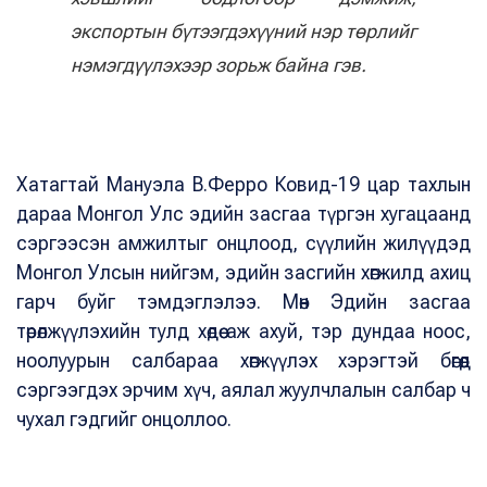
экспортын бүтээгдэхүүний нэр төрлийг
нэмэгдүүлэхээр зорьж байна гэв.
Хатагтай Мануэла В.Ферро Ковид-19 цар тахлын
дараа Монгол Улс эдийн засгаа түргэн хугацаанд
сэргээсэн амжилтыг онцлоод, сүүлийн жилүүдэд
Монгол Улсын нийгэм, эдийн засгийн хөгжилд ахиц
гарч буйг тэмдэглэлээ. Мөн Эдийн засгаа
төрөлжүүлэхийн тулд хөдөө аж ахуй, тэр дундаа ноос,
ноолуурын салбараа хөгжүүлэх хэрэгтэй бөгөөд
сэргээгдэх эрчим хүч, аялал жуулчлалын салбар ч
чухал гэдгийг онцоллоо.