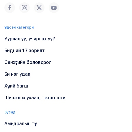
Үндсэн категори
Уурлах уу, учирлах уу?
Бидний 17 зорилт
Санхүүгийн боловсрол
Би нэг удаа
Хүний багш
Шинжлэх ухаан, технологи
Бусад
Амьдралын түүх