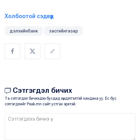
Холбоотой сэдвүүд
дэлхийнбанк
засгийнгазар
Сэтгэгдэл бичих
Та сэтгэгдэл бичихдээ бусдад хүндэтгэлтэй хандана уу. Ёс бус
сэтгэгдлийг Peak.mn сайт устгах эрхтэй.