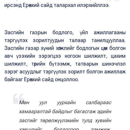
ирсэнд Ерөнхий сайд талархал илэрхийллээ.
Засгийн газрын бодлого, үйл ажиллагааны
тэргүүлэх зорилтуудын талаар танилцууллаа.
Засгийн газар хүний хөгжлийг бодлогын цөм болгон
авч үзэхийн зэрэгцээ ногоон шилжилт, цахим
шилжилт, төрийн бүтээмж, татварын шинэчлэл
зэрэг асуудлыг тэргүүлэх зорилт болгон ажиллаж
байгааг Ерөнхий сайд онцоллоо.
Мөн уул уурхайн салбараас
хамааралтай байдлыг багасгаж эдийн
засгийг төрөлжүүлэхийн тулд хувийн
хэвшлийг бодлогоор дэмжиж,