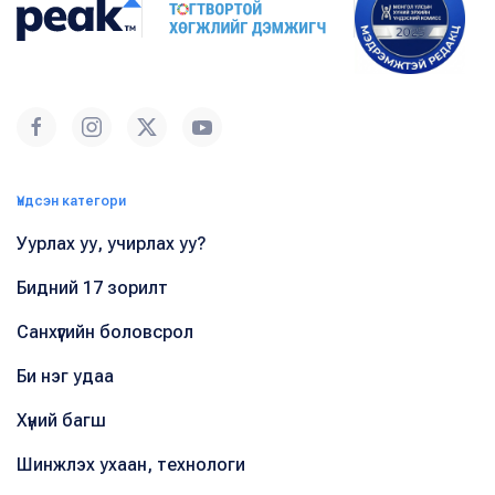
Үндсэн категори
Уурлах уу, учирлах уу?
Бидний 17 зорилт
Санхүүгийн боловсрол
Би нэг удаа
Хүний багш
Шинжлэх ухаан, технологи