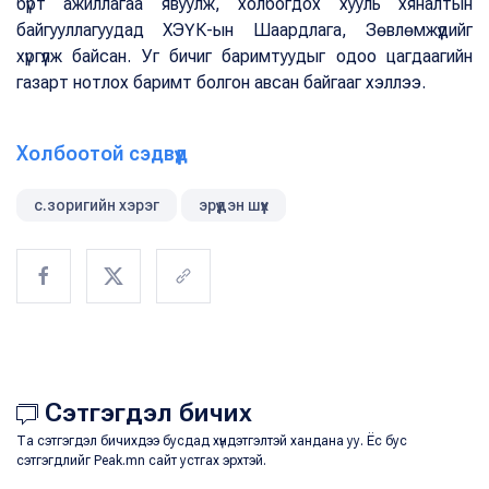
бүрт ажиллагаа явуулж, холбогдох хууль хяналтын
байгууллагуудад ХЭҮК-ын Шаардлага, Зөвлөмжүүдийг
хүргүүлж байсан. Уг бичиг баримтуудыг одоо цагдаагийн
газарт нотлох баримт болгон авсан байгааг хэллээ.
Холбоотой сэдвүүд
с.зоригийн хэрэг
эрүүдэн шүүх
Сэтгэгдэл бичих
Та сэтгэгдэл бичихдээ бусдад хүндэтгэлтэй хандана уу. Ёс бус
сэтгэгдлийг Peak.mn сайт устгах эрхтэй.