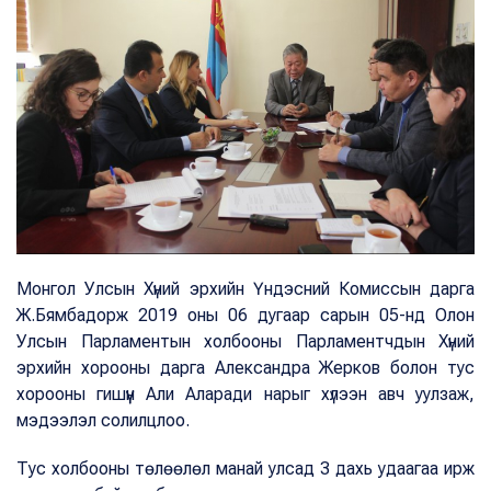
Монгол Улсын Хүний эрхийн Үндэсний Комиссын дарга
Ж.Бямбадорж 2019 оны 06 дугаар сарын 05-нд Олон
Улсын Парламентын холбооны Парламентчдын Хүний
эрхийн хорооны дарга Александра Жерков болон тус
хорооны гишүүн Али Аларади нарыг хүлээн авч уулзаж,
мэдээлэл солилцлоо.
Тус холбооны төлөөлөл манай улсад 3 дахь удаагаа ирж