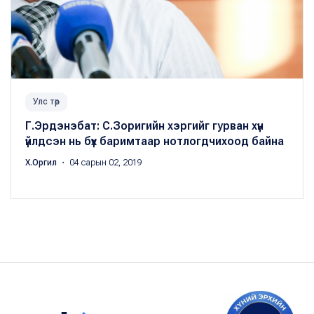
Улс төр
Г.Эрдэнэбат: С.Зоригийн хэргийг гурван хүн
үйлдсэн нь бүх баримтаар нотлогдчихоод байна
Х.Оргил
・ 04 сарын 02, 2019