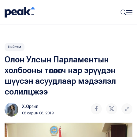
Нийгэм
Олон Улсын Парламентын
холбооны төлөөлөгч нар эрүүдэн
шүүсэн асуудлаар мэдээлэл
солилцжээ
Х.Оргил
06 сарын 06, 2019