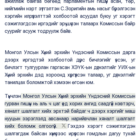
ажиллаж байгаа бөгөөд парламентын гишүүн асан, төр,
нийгмийн нэрт зүтгэлтэн С.Зоригийн амь насыг бүрэлгэсэн
хэргийн илрүүлэлттэй холбоотой асуудал буюу уг хэрэгт
сэжиглэгдсэн иргэдийг эрүү шүүсэн талаарх Комиссын байр
суурийг асууж тодруулж байв.
Монгол Улсын Хүний эрхийн Үндэсний Комиссын дарга
дээрх иргэдтэй холбоотой дүрс бичлэгийг үзсэн, уг
бичлэгт тулгуурлан гаргасан ХЭҮК-ын дүгнэлтийг УИХ-ын
Хүний эрхийн дэд хороонд хүргүүлсэн талаар, уг дүгнэлтийг
танилцах боломжтой хэмээн өгсөн юм.
Түүнчлэн
Монгол Улсын Хүний эрхийн Үндэсний Комиссын
гурван гишүүн нь аль ч цаг үед хорих ангид саадгүй нэвтэрч,
хяналт шалгалт хийх эрхтэй байдаг ч дээрх хэргийг маш
нууцын зэрэглэлд авсанаар нарийвчлан хяналт шалгалт
хийх боломж олгоогүй.
Гэхдээ хэрэгт сэжиглэгдэн
шалгагдаж байсан хүмүүсээс ирүүлсэн гомдлын дагуу тухай