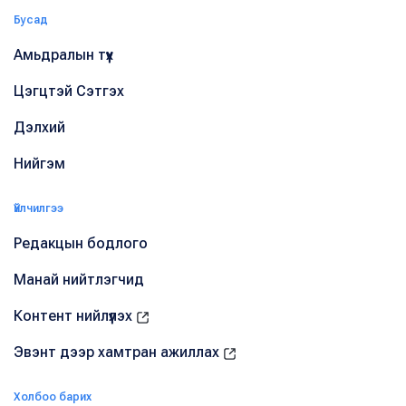
Бусад
Амьдралын түүх
Цэгцтэй Сэтгэх
Дэлхий
Нийгэм
Үйлчилгээ
Редакцын бодлого
Манай нийтлэгчид
Контент нийлүүлэх
Эвэнт дээр хамтран ажиллах
Холбоо барих